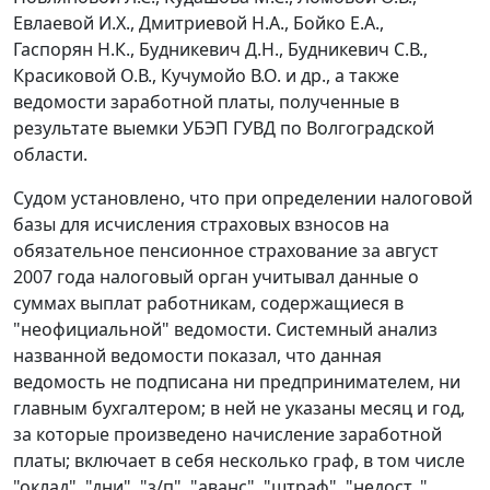
Евлаевой И.Х., Дмитриевой Н.А., Бойко Е.А.,
Гаспорян Н.К., Будникевич Д.Н., Будникевич С.В.,
Красиковой О.В., Кучумойо В.О. и др., а также
ведомости заработной платы, полученные в
результате выемки УБЭП ГУВД по Волгоградской
области.
Судом установлено, что при определении налоговой
базы для исчисления страховых взносов на
обязательное пенсионное страхование за август
2007 года налоговый орган учитывал данные о
суммах выплат работникам, содержащиеся в
"неофициальной" ведомости. Системный анализ
названной ведомости показал, что данная
ведомость не подписана ни предпринимателем, ни
главным бухгалтером; в ней не указаны месяц и год,
за которые произведено начисление заработной
платы; включает в себя несколько граф, в том числе
"оклад", "дни", "з/п", "аванс", "штраф", "недост. ",