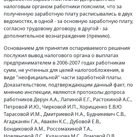
налоговым органом работники пояснили, что за
полученную заработную плату расписывались в двух
ведомостях, в одной - за основную заработную плату,
согласно трудовому договору, в другой - за
дополнительное вознаграждение (премию).
Основанием для принятия оспариваемого решения
послужил вывод налогового органа о выплатах
предпринимателем в 2006-2007 годах работникам
сумм, не учтенных для целей налогообложения, в
виде "неофициальной" части заработной платы.
Доказательством, подтверждающим данный факт, по
мнению инспекции, являются протоколы допроса
работников Дерун А.А., Лапиной Е.Г., Растокиной А.С.,
Петровой И.Ю., Чирковой И.П., Хорищенко Е.В.Ю
Тарасовой И.М., Дмитриевой Н.А., Будникевич С.В.,
Агаджанян Г.А., Авакян К.С., Дубовой Е.В.,
Бондиковой А.М., Россомахиной Т.А.,
Новляновой Л.С., Кудашова М.С., Ломовой О.В.,