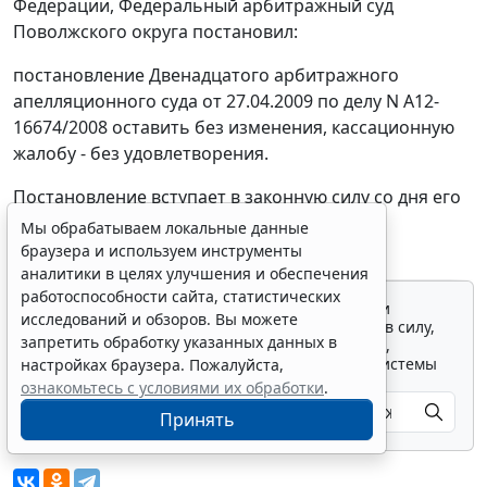
Федерации, Федеральный арбитражный суд
Поволжского округа постановил:
постановление Двенадцатого арбитражного
апелляционного суда от 27.04.2009 по делу N А12-
16674/2008 оставить без изменения, кассационную
жалобу - без удовлетворения.
Постановление вступает в законную силу со дня его
принятия.
Мы обрабатываем локальные данные
браузера и используем инструменты
аналитики в целях улучшения и обеспечения
работоспособности сайта, статистических
Для просмотра актуального текста документа и
исследований и обзоров. Вы можете
получения полной информации о вступлении в силу,
запретить обработку указанных данных в
изменениях и порядке применения документа,
воспользуйтесь поиском в Интернет-версии системы
настройках браузера. Пожалуйста,
ГАРАНТ:
ознакомьтесь с условиями их обработки
.
Принять