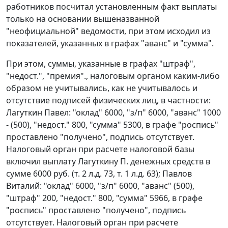
работников посчитал установленным факт выплаты
только на основании вышеназванной
"неофициальной" ведомости, при этом исходил из
показателей, указанных в графах "аванс" и "сумма".
При этом, суммы, указанные в графах "штраф",
"недост.", "премия"., налоговым органом каким-либо
образом не учитывались, как не учитывалось и
отсутствие подписей физических лиц, в частности:
Лагуткин Павел: "оклад" 6000, "з/п" 6000, "аванс" 1000
- (500), "недост." 800, "сумма" 5300, в графе "роспись"
проставлено "получено", подпись отсутствует.
Налоговый орган при расчете налоговой базы
включил выплату Лагуткину П. денежных средств в
сумме 6000 руб. (т. 2 л.д. 73, т. 1 л.д. 63); Павлов
Виталий: "оклад" 6000, "з/п" 6000, "аванс" (500),
"штраф" 200, "недост." 800, "сумма" 5966, в графе
"роспись" проставлено "получено", подпись
отсутствует. Налоговый орган при расчете