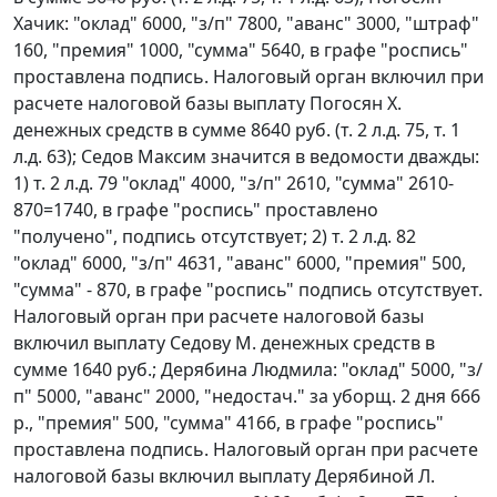
Хачик: "оклад" 6000, "з/п" 7800, "аванс" 3000, "штраф"
160, "премия" 1000, "сумма" 5640, в графе "роспись"
проставлена подпись. Налоговый орган включил при
расчете налоговой базы выплату Погосян Х.
денежных средств в сумме 8640 руб. (т. 2 л.д. 75, т. 1
л.д. 63); Седов Максим значится в ведомости дважды:
1) т. 2 л.д. 79 "оклад" 4000, "з/п" 2610, "сумма" 2610-
870=1740, в графе "роспись" проставлено
"получено", подпись отсутствует; 2) т. 2 л.д. 82
"оклад" 6000, "з/п" 4631, "аванс" 6000, "премия" 500,
"сумма" - 870, в графе "роспись" подпись отсутствует.
Налоговый орган при расчете налоговой базы
включил выплату Седову М. денежных средств в
сумме 1640 руб.; Дерябина Людмила: "оклад" 5000, "з/
п" 5000, "аванс" 2000, "недостач." за уборщ. 2 дня 666
р., "премия" 500, "сумма" 4166, в графе "роспись"
проставлена подпись. Налоговый орган при расчете
налоговой базы включил выплату Дерябиной Л.