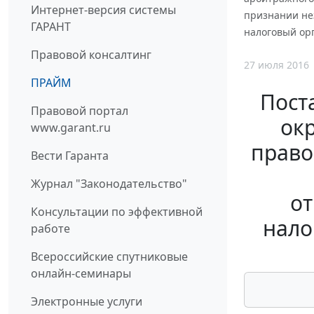
Интернет-версия системы
признании не
ГАРАНТ
налоговый орг
Правовой консалтинг
27 июля 2016
ПРАЙМ
Пост
Правовой портал
окр
www.garant.ru
право
Вести Гаранта
Журнал "Законодательство"
от
Консультации по эффективной
нало
работе
Всероссийские спутниковые
онлайн-семинары
Электронные услуги