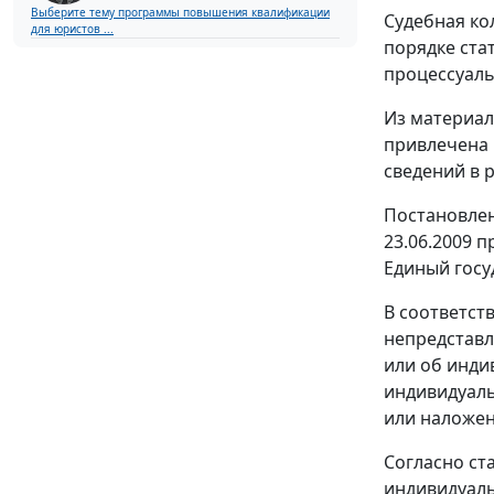
Выберите тему программы повышения квалификации
Судебная ко
для юристов ...
порядке
ста
процессуаль
Из материал
привлечена 
сведений в 
Постановлен
23.06.2009 
Единый госу
В соответст
непредставл
или об инди
индивидуаль
или наложен
Согласно
ст
индивидуаль