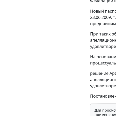
Федерации в
Новый паспо
23.06.2009, 
предпринима
При таких о
апелляционн
удовлетворе
На основани
процессуаль
решение Арб
апелляционно
удовлетворе
Постановлен
Для просмо
применения