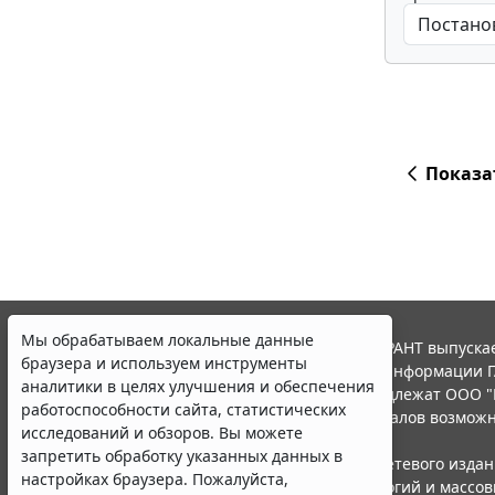
Показа
Мы обрабатываем локальные данные
© ООО "НПП "ГАРАНТ-СЕРВИС", 2026. Система ГАРАНТ выпускае
браузера и используем инструменты
участниками Российской ассоциации правовой информации Г
аналитики в целях улучшения и обеспечения
Все права на материалы сайта ГАРАНТ.РУ принадлежат ООО "
работоспособности сайта, статистических
Полное или частичное воспроизведение материалов возможн
исследований и обзоров. Вы можете
Правила использования портала.
запретить обработку указанных данных в
Портал ГАРАНТ.РУ зарегистрирован в качестве сетевого изда
настройках браузера. Пожалуйста,
надзору в сфере связи,информационных технологий и массо