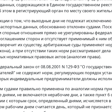
данных, содержащихся в Едином государственном реес
 этом в регистрирующий орган по месту своего жительс
кции о том, что выходные дни не подлежат исключению 
аспортных данных, обоснованно отклонен судами. Поско
ли спорные отношения прямо не урегулированы федер
соглашением сторон и отсутствует применимый к ним о
иворечит их существу, арбитражные суды применяют н
акона), а при отсутствии таких норм рассматривают дел
ных нормативных правовых актов (аналогия права).
деральный закон
от 08.08.2001 N 129-ФЗ "О государств
телей" не содержит норм, регулирующих порядок устан
орых индивидуальные предприниматели должны исполн
тим судами правильно применена по аналогии норма
пун
 днями, не включаются нерабочие дни, а также
пункт 6 
вии с которым срок, определенный днями, исчисляется в 
том рабочим днем считается день, который не признаетс