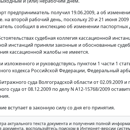
ыходным и (или) нерабочим днем.
рт предприниматель получил 19.06.2009, а об изменен
т.е. на второй рабочий день, поскольку 20 и 21 июня 20
тель сообщил в инспекцию об изменении паспортных да
бстоятельствах судебная коллегия кассационной инстан
ой инстанций приняли законные и обоснованные судебны
ния кассационной жалобы не имеется.
и изложенного и руководствуясь
пунктом 1 части 1 стат
ного кодекса Российской Федерации, Федеральный арби
итражного суда Волгоградской области от 02.09.2009 
го суда от 08.12.2009 по делу N А12-15768/2009 остави
ния.
ие вступает в законную силу со дня его принятия.
тра актуального текста документа и получения полной информа
 документа, воспользуйтесь поиском в Интернет-версии систе