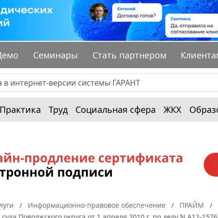
Демо
Семинары
Стать партнером
Клиента
Практика
Труд
Социальная сфера
ЖКХ
Образ
луги
Информационно-правовое обеспечение
ПРАЙМ
суда Поволжского округа от 1 апреля 2010 г. по делу N А12-15