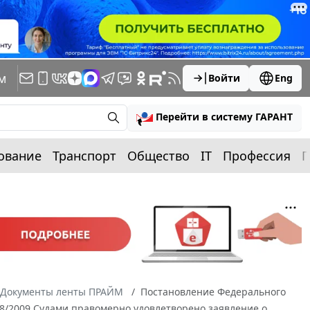
м
Войти
Eng
Перейти в систему ГАРАНТ
ование
Транспорт
Общество
IT
Профессия
П
Документы ленты ПРАЙМ
Постановление Федерального
768/2009 Судами правомерно удовлетворено заявление о