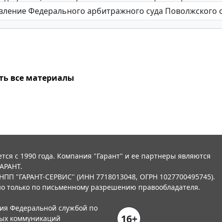
ть все материалы
тся с 1990 года. Компания "Гарант" и ее партнеры являются
АРАНТ.
НПП "ГАРАНТ-СЕРВИС" (ИНН 7718013048, ОГРН 1027700495745).
о только по письменному разрешению правообладателя.
ния Федеральной службой по
16+
вых коммуникаций