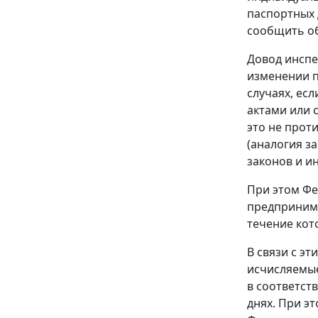
паспортных 
сообщить об
Довод инспе
изменении п
случаях, ес
актами или 
это не прот
(аналогия з
законов и и
При этом
Фе
предпринима
течение кот
В связи с э
исчисляемые
в соответст
днях. При э