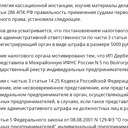
ллегия кассационной инстанции, изучив материалы дела
тьи 286
АПК РФ правильность применения судами перво
ного права, установила следующее.
ов дела усматривается, что постановлением налогового 
к административной ответственности по
части 3 статьи
регистрирующий орган в виде штрафа в размере 5000 ру
ие налогового органа мотивировано тем, что ИП Дербен
представила в Межрайонную ИФНС России N 5 по Волгогр
дарственный реестр индивидуальных предпринимателей 
вии с
частью 3 статьи 14.25
Кодекса Российской Федерац
ение, или несвоевременное представление, или предст
видуальном предпринимателе в орган, осуществляющий
ных предпринимателей, в случаях, если такое предста
ие административного штрафа на должностных лиц в ра
атьи 5
Федерального закона от 08.08.2001 N 129-ФЗ "О г
ных предпринимателей" индивидуальный предпринимате