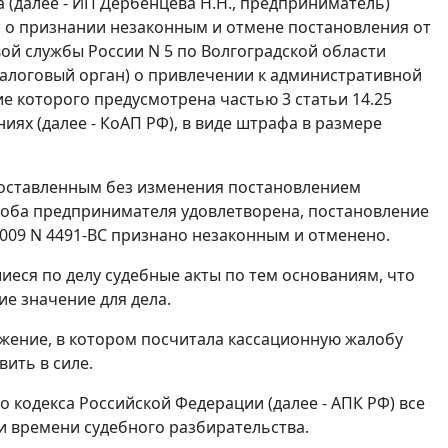
(далее - ИП Дербенцева Н.Н., предприниматель)
м о признании незаконным и отмене постановления от
ой службы России N 5 по Волгоградской области
налоговый орган) о привлечении к административной
ие которого предусмотрена
частью 3 статьи 14.25
х (далее - КоАП РФ), в виде штрафа в размере
, оставленным без изменения постановлением
алоба предпринимателя удовлетворена, постановление
009 N 4491-ВС признано незаконным и отменено.
еся по делу судебные акты по тем основаниям, что
е значение для дела.
ажение, в котором посчитала кассационную жалобу
ить в силе.
кодекса Российской Федерации (далее - АПК РФ) все
и времени судебного разбирательства.