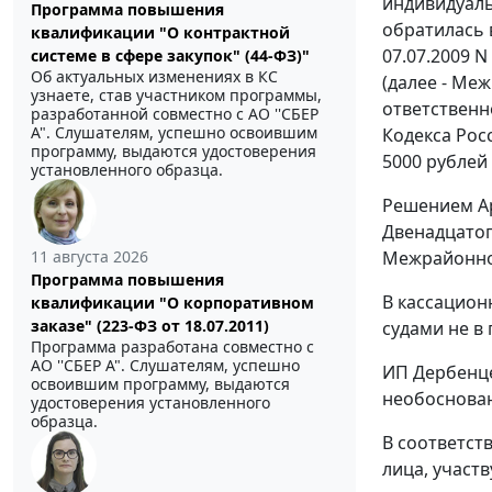
индивидуаль
Программа повышения
обратилась 
квалификации "О контрактной
07.07.2009 
системе в сфере закупок" (44-ФЗ)"
Об актуальных изменениях в КС
(далее - Ме
узнаете, став участником программы,
ответственн
разработанной совместно с АО ''СБЕР
А". Слушателям, успешно освоившим
Кодекса Рос
программу, выдаются удостоверения
5000 рублей
установленного образца.
Решением Ар
Двенадцатог
11 августа 2026
Межрайонной
Программа повышения
В кассацион
квалификации "О корпоративном
заказе" (223-ФЗ от 18.07.2011)
судами не в
Программа разработана совместно с
АО ''СБЕР А". Слушателям, успешно
ИП Дербенце
освоившим программу, выдаются
необоснован
удостоверения установленного
образца.
В соответст
лица, участ