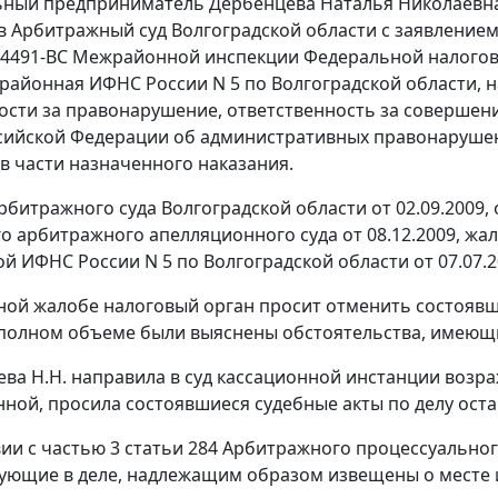
ный предприниматель Дербенцева Наталья Николаевна 
в Арбитражный суд Волгоградской области с заявление
N 4491-ВС Межрайонной инспекции Федеральной налогов
жрайонная ИФНС России N 5 по Волгоградской области, 
ости за правонарушение, ответственность за совершен
сийской Федерации об административных правонарушения
 в части назначенного наказания.
битражного суда Волгоградской области от 02.09.2009
о арбитражного апелляционного суда от 08.12.2009, ж
 ИФНС России N 5 по Волгоградской области от 07.07.2
ной жалобе налоговый орган просит отменить состоявши
 полном объеме были выяснены обстоятельства, имеющи
ва Н.Н. направила в суд кассационной инстанции возр
ной, просила состоявшиеся судебные акты по делу остав
вии с
частью 3 статьи 284
Арбитражного процессуального 
вующие в деле, надлежащим образом извещены о месте 