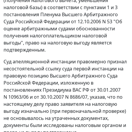
(получения налогового вычета, уменьшения
налоговой базы) в соответствии с
пунктами 1
и
3
постановления Пленума Высшего Арбитражного
Суда Российской Федерации от 12.10.2006 N 53 "Об
оценке арбитражными судами обоснованности
получения налогоплательщиком налоговой
выгоды", право на налоговую выгоду является
подтвержденным.
Суд апелляционной инстанции правомерно признал
несостоятельной ссылку суда первой инстанции на
правовую позицию Высшего Арбитражного Суда
Российской Федерации, изложенную в
постановлениях Президиума ВАС РФ
от 30.01.2007
N 10963/06
и
от 30.10.2007 N 8686/07
, указав, что по
настоящему делу право заявителя на налоговую
выгоду изначально (при первоначальной проверке)
не основывалось на утраченных документах,
документы были исследованы налоговым органом и