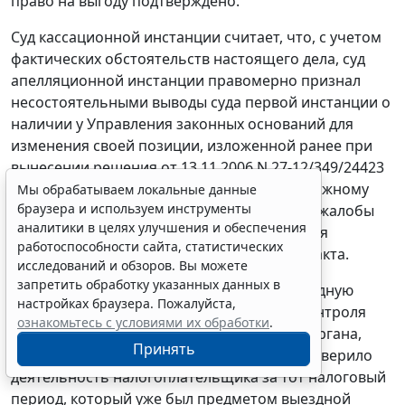
право на выгоду подтверждено.
Суд кассационной инстанции считает, что, с учетом
фактических обстоятельств настоящего дела, суд
апелляционной инстанции правомерно признал
несостоятельными выводы суда первой инстанции о
наличии у Управления законных оснований для
изменения своей позиции, изложенной ранее при
вынесении решения от 13.11.2006 N 27-12/349/24423
об отмене решения ИФНС по Железнодорожному
Мы обрабатываем локальные данные
браузера и используем инструменты
району г. Самары в порядке рассмотрения жалобы
аналитики в целях улучшения и обеспечения
ОАО "Самарский хлебозавод N 2", и издания
работоспособности сайта, статистических
обжалуемого ненормативного правового акта.
исследований и обзоров. Вы можете
запретить обработку указанных данных в
Управление, осуществляя повторную выездную
настройках браузера. Пожалуйста,
налоговую проверку Общества с целью контроля
ознакомьтесь с условиями их обработки
.
деятельности нижестоящего налогового органа,
Принять
фактически заново и в полном объеме проверило
деятельность налогоплательщика за тот налоговый
период, который уже был предметом выездной