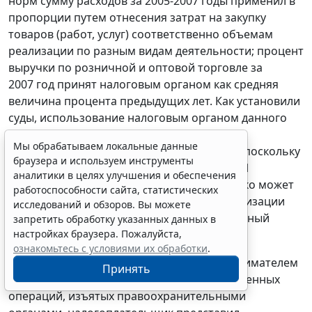
норм сумму расходов за 2005-2007 годы применил в
пропорции путем отнесения затрат на закупку
товаров (работ, услуг) соответственно объемам
реализации по разным видам деятельности; процент
выручки по розничной и оптовой торговле за
2007 год принят налоговым органом как средняя
величина процента предыдущих лет. Как установили
суды, использование налоговым органом данного
метода привело к завышению доходов
Мы обрабатываем локальные данные
налогоплательщика на сумму 263960 руб., поскольку
браузера и используем инструменты
при определении налоговой базы по НДФЛ
аналитики в целях улучшения и обеспечения
кассовым методом налогоплательщик четко может
работоспособности сайта, статистических
выделить материальные затраты при реализации
исследований и обзоров. Вы можете
товара, так как реализует уже оприходованный
запретить обработку указанных данных в
настройках браузера. Пожалуйста,
товар, имеющий стоимостную оценку.
ознакомьтесь с условиями их обработки
.
На основании восстановленной Предпринимателем
Принять
книги учета доходов и расходов и хозяйственных
операций, изъятых правоохранительными