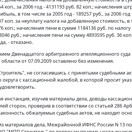
54 коп., за 2006 год - 4131193 руб. 82 коп.; начисления 
ибыль, в том числе за 2005 год - 189257 руб., за 2006 г
07 коп. за неуплату налога на добавленную стоимость, в то
76 коп.; начисления пени в сумме 1184136 руб. по налогу 
98046 руб.; начисления пени на сумму 4893595 руб. 36 к
да, - отказано.
ием Двенадцатого арбитражного апелляционного суда о
 области от 07.09.2009 оставлено без изменения.
роитель", не согласившись с принятыми судебными ак
 округа с кассационной жалобой, в которой просит ука
удовлетворить.
я инстанция, изучив материалы дела, доводы кассацион
лей сторон, проверив в соответствии со
статьей 286
Арб
аконность обжалуемых судебных актов, не находит осно
 из материалов дела, Межрайонной ИФНС России N 13 п
О "МПП Строитель" по вопросам правильности исчисле