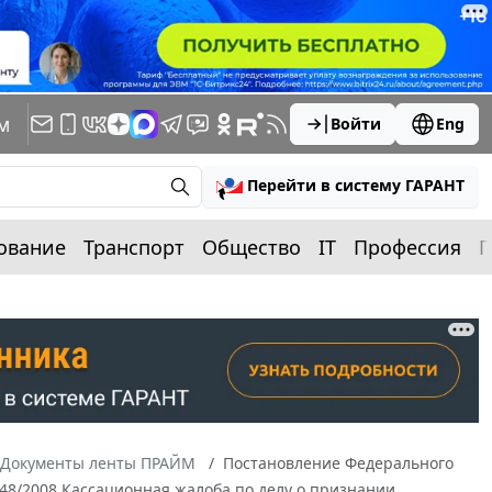
м
Войти
Eng
Перейти в систему ГАРАНТ
ование
Транспорт
Общество
IT
Профессия
П
Документы ленты ПРАЙМ
Постановление Федерального
6848/2008 Кассационная жалоба по делу о признании