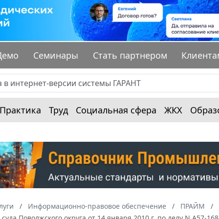
Демо
Семинары
Стать партнером
Клиента
Практика
Труд
Социальная сфера
ЖКХ
Образ
луги
Информационно-правовое обеспечение
ПРАЙМ
суда Поволжского округа от 14 января 2010 г. по делу N А57-1