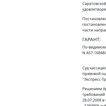
Саратовской
удовлетворе
Постановле
постановлен
части напра
ГАРАНТ:
По-видимому
N А57-16848
Суд кассаци
правовой оц
"Экспресс-Т
Решением Ар
требований 
28.07.2008 в
- 5393906 ру