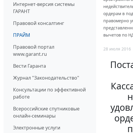
Интернет-версия системы
недействитель
ГАРАНТ
ордерам в по
правомерно ук
Правовой консалтинг
представленн
ПРАЙМ
вычетов по Н
Правовой портал
28 июля 2016
www.garant.ru
Пост
Вести Гаранта
Журнал "Законодательство"
Касс
Консультации по эффективной
н
работе
удов
Всероссийские спутниковые
орд
онлайн-семинары
п
Электронные услуги