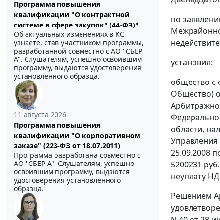
Программа повышения
квалификации "О контрактной
по заявлени
системе в сфере закупок" (44-ФЗ)"
Межрайонной
Об актуальных изменениях в КС
недействите
узнаете, став участником программы,
разработанной совместно с АО ''СБЕР
А". Слушателям, успешно освоившим
установил:
программу, выдаются удостоверения
установленного образца.
общество с 
Общество) о
Арбитражног
11 августа 2026
Федеральной
Программа повышения
области, на
квалификации "О корпоративном
Управления 
заказе" (223-ФЗ от 18.07.2011)
25.09.2008 
Программа разработана совместно с
АО ''СБЕР А". Слушателям, успешно
5200231 руб.
освоившим программу, выдаются
неуплату НД
удостоверения установленного
образца.
Решением Ар
удовлетворе
N 40 от 28 и