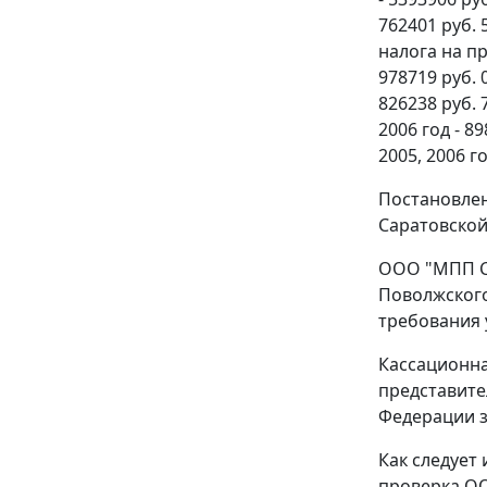
762401 руб. 
налога на пр
978719 руб. 
826238 руб. 
2006 год - 8
2005, 2006 го
Постановлен
Саратовской
ООО "МПП Ст
Поволжского
требования 
Кассационна
представите
Федерации з
Как следует
проверка ОО