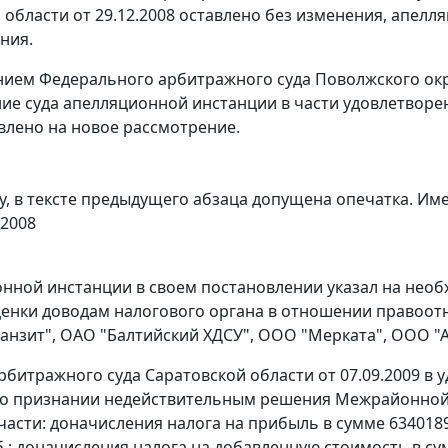
 области от 29.12.2008 оставлено без изменения, апелл
ния.
нием
Федерального арбитражного суда Поволжского окру
ие суда апелляционной инстанции в части удовлетворе
влено на новое рассмотрение.
, в тексте предыдущего абзаца допущена опечатка. Имее
/2008
онной инстанции в своем постановлении указал на нео
енки доводам налогового органа в отношении правоот
ранзит", ОАО "Балтийский ХДСУ", ООО "Мерката", ООО "А
битражного суда Саратовской области от 07.09.2009 в
о признании недействительным решения Межрайонной И
 части: доначисления налога на прибыль в сумме 6340189 р
б.; доначисления налога на добавленную стоимость в сумм