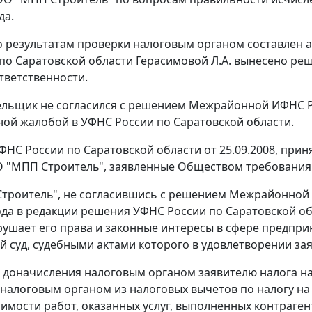
да.
по результатам проверки налоговым органом составлен 
 по Саратовской области Герасимовой Л.А. вынесено р
тветственности.
льщик не согласился с решением Межрайонной ИФНС Рос
ой жалобой в УФНС России по Саратовской области.
НС России по Саратовской области от 25.09.2008, при
 "МПП Строитель", заявленные Обществом требования 
роитель", не согласившись с решением Межрайонной ИФ
ода в редакции решения УФНС России по Саратовской обла
ушает его права и законные интересы в сфере предпри
 суд, судебными актами которого в удовлетворении за
доначисления налоговым органом заявителю налога на
налоговым органом из налоговых вычетов по налогу на 
имости работ, оказанных услуг, выполненных контраге