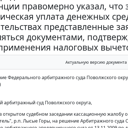
нции правомерно указал, что
ическая уплата денежных сред
ятельствах представленные за
ляться документами, подтве
применения налоговых вычето
Актуальную версию документа
ие Федерального арбитражного суда Поволжского округа 
)
 арбитражный суд Поволжского округа,
в открытом судебном заседании кассационную жалобу 
ель", р.п. Лысые Горы, на решение Арбитражного суда С
о арбитражного апелляционного суда от 13.11.2009 по д