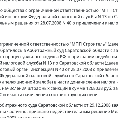
ю общества с ограниченной ответственностью "МПП Стро
 инспекции Федеральной налоговой службы N 13 по Сар
льным решения от 28.07.2008 N 40 о привлечении к нал
ограниченной ответственностью "МПП Строитель" (дале
братилось в Арбитражный суд Саратовской области с з
о процессуального кодекса РФ, о признании недейст
 налоговой службы N 13 по Саратовской области (дале
логовый орган, инспекция) N 40 от 28.07.2008 о привлеч
Федеральной налоговой службы по Саратовской области
по апелляционной жалобе) в части доначисления налога 
, начисления штрафных санкций в сумме 1268038 руб. за 
С и в части начисления соответствующих пени.
битражного суда Саратовской области от 29.12.2008 
ны частично: признано недействительным решение Ме
юля 2008 года в части: