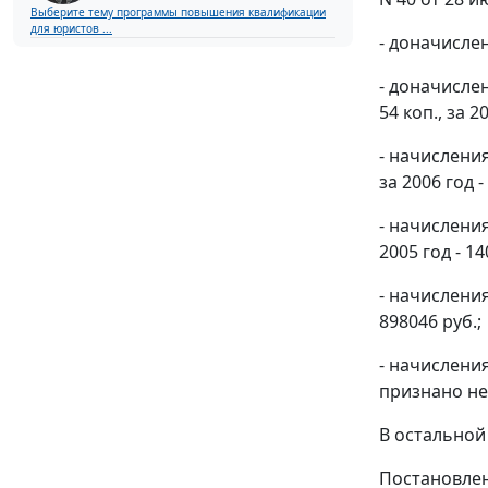
Выберите тему программы повышения квалификации
для юристов ...
- доначислен
- доначислен
54 коп., за 2
- начисления
за 2006 год -
- начисления
2005 год - 14
- начисления
898046 руб.;
- начисления
признано н
В остальной
Постановлен