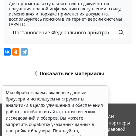
Для просмотра актуального текста документа и
получения полной информации о вступлении в силу,
изменениях и порядке применения документа,
воспользуйтесь поиском в Интернет-версии системы
ГАРАНТ:
Показать все материалы
Мы обрабатываем локальные данные
браузера и используем инструменты
аналитики в целях улучшения и обеспечения
работоспособности сайта, статистических
© ООО "НПП "ГАРАНТ-СЕРВИС", 2026. Система ГАРАНТ
исследований и обзоров. Вы можете
выпускается с 1990 года. Компания "Гарант" и ее партнеры
запретить обработку указанных данных в
являются участниками Российской ассоциации правовой
настройках браузера. Пожалуйста,
информации ГАРАНТ.