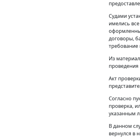
предоставле
Судами уста
имелись все
оформленные
договоры, б
требование 
Из материал
проведения 
Акт проверк
представит
Согласно
пу
проверка, и
указанным л
В данном сл
вернулся в 