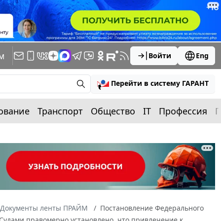
м
Войти
Eng
Перейти в систему ГАРАНТ
ование
Транспорт
Общество
IT
Профессия
П
Документы ленты ПРАЙМ
Постановление Федерального
9 Судами правомерно установлено, что привлечение к