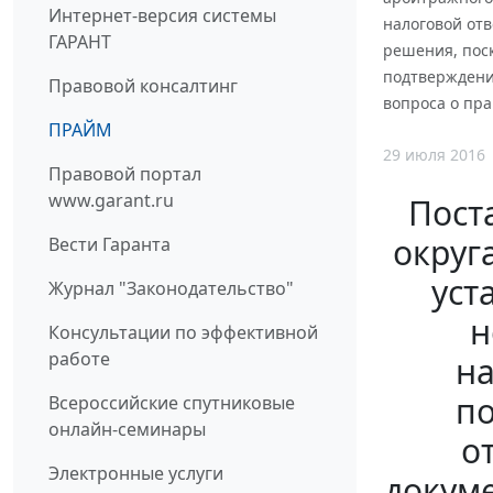
Интернет-версия системы
налоговой от
ГАРАНТ
решения, поск
подтверждени
Правовой консалтинг
вопроса о пр
ПРАЙМ
29 июля 2016
Правовой портал
www.garant.ru
Пост
округ
Вести Гаранта
уст
Журнал "Законодательство"
н
Консультации по эффективной
работе
на
по
Всероссийские спутниковые
онлайн-семинары
о
Электронные услуги
докум