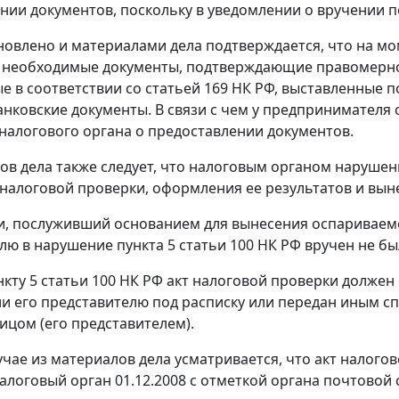
нии документов, поскольку в уведомлении о вручении п
новлено и материалами дела подтверждается, что на м
 необходимые документы, подтверждающие правомерно
 в соответствии со
статьей 169
НК РФ, выставленные по
анковские документы. В связи с чем у предпринимателя
налогового органа о предоставлении документов.
ов дела также следует, что налоговым органом наруше
налоговой проверки, оформления ее результатов и вын
и, послуживший основанием для вынесения оспариваем
елю в нарушение
пункта 5 статьи 100
НК РФ вручен не бы
нкту 5 статьи 100
НК РФ акт налоговой проверки должен 
ли его представителю под расписку или передан иным с
ицом (его представителем).
учае из материалов дела усматривается, что акт налогов
налоговый орган 01.12.2008 с отметкой органа почтовой