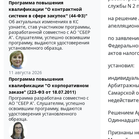
Программа повышения
службы N 2 п
квалификации "О контрактной
системе в сфере закупок" (44-ФЗ)"
на решение 
Об актуальных изменениях в КС
апелляционно
узнаете, став участником программы,
разработанной совместно с АО ''СБЕР
А". Слушателям, успешно освоившим
по заявлени
программу, выдаются удостоверения
Федеральной
установленного образца.
актов налог
установил:
11 августа 2026
индивидуаль
Программа повышения
Арбитражный
квалификации "О корпоративном
заказе" (223-ФЗ от 18.07.2011)
Самарской о
Программа разработана совместно с
недействите
АО ''СБЕР А". Слушателям, успешно
освоившим программу, выдаются
Решением Ар
удостоверения установленного
образца.
Одиннадцато
Признаны не