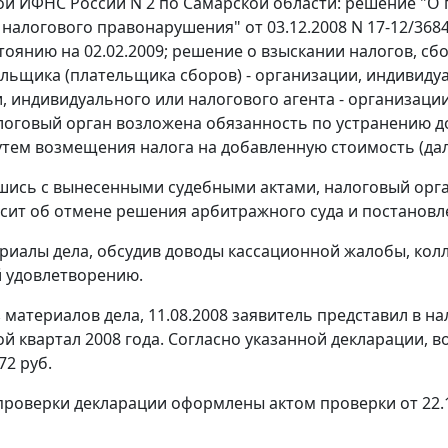
 ИФНС России N 2 по Самарской области: решение "О п
налогового правонарушения" от 03.12.2008 N 17-12/3684
стоянию на 02.02.2009; решение о взыскании налогов, сб
льщика (плательщика сборов) - организации, индивидуа
, индивидуального или налогового агента - организаци
алоговый орган возложена обязанность по устранению 
утем возмещения налога на добавленную стоимость (дале
шись с вынесенными судебными актами, налоговый орга
сит об отмене решения арбитражного суда и постанов
риалы дела, обсудив доводы кассационной жалобы, кол
 удовлетворению.
з материалов дела, 11.08.2008 заявитель представил в 
ой квартал 2008 года. Согласно указанной декларации,
72 руб.
проверки декларации оформлены актом проверки от 22.