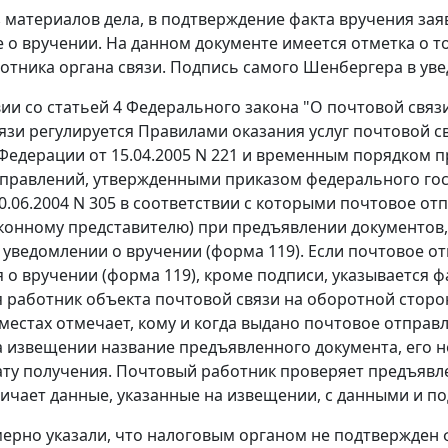
з материалов дела, в подтверждение факта вручения з
 о вручении. На данном документе имеется отметка о т
отника органа связи. Подпись самого Шенбергера в уве
вии со
статьей 4
Федерального закона "О почтовой связи"
язи регулируется Правилами оказания услуг почтовой 
Федерации от 15.04.2005 N 221 и временным порядком 
правлений, утвержденными приказом федерального гос
30.06.2004 N 305 в соответствии с которыми почтовое о
аконному представителю) при предъявлении документов
и уведомлении о вручении (форма 119). Если почтовое о
 о вручении (форма 119), кроме подписи, указывается 
 работник объекта почтовой связи на оборотной сторо
местах отмечает, кому и когда выдано почтовое отправ
а извещении название предъявленного документа, его но
ату получения. Почтовый работник проверяет предъяв
личает данные, указанные на извещении, с данными и п
ерно указали, что налоговым органом не подтвержден