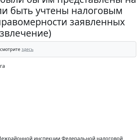
ли быть учтены налоговым
правомерности заявленных
извлечение)
 смотрите
здесь
га
 Межрайонной инспекции Федеральной налоговой