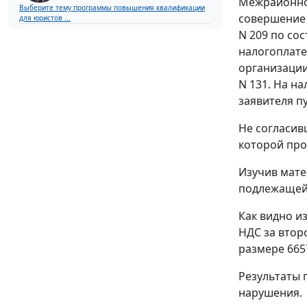
Межрайонной
Выберите тему программы повышения квалификации
совершение 
для юристов ...
N 209 по со
налогоплате
организации
N 131. На н
заявителя п
Не согласив
которой про
Изучив мате
подлежащей
Как видно и
НДС за втор
размере 665
Результаты 
нарушения.