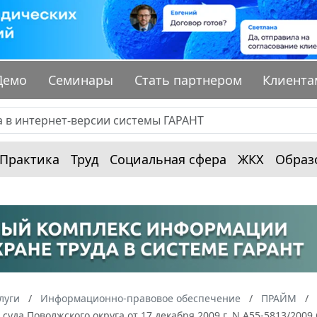
Демо
Семинары
Стать партнером
Клиента
Практика
Труд
Социальная сфера
ЖКХ
Образ
луги
Информационно-правовое обеспечение
ПРАЙМ
суда Поволжского округа от 17 декабря 2009 г. N А55-5813/200