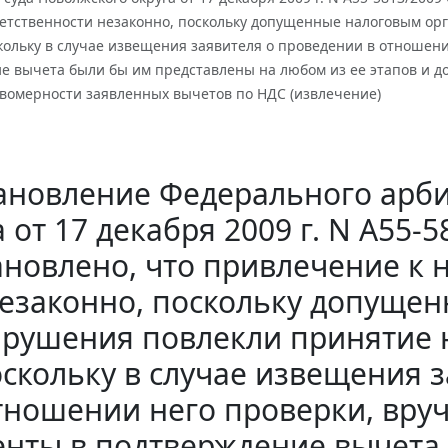
ветственности незаконно, поскольку допущенные налоговым о
ольку в случае извещения заявителя о проведении в отношени
е вычета были бы им представлены на любом из ее этапов и 
авомерности заявленных вычетов по НДС (извлечение)
ановление Федерального арби
а от 17 декабря 2009 г. N А55
ановлено, что привлечение к 
езаконно, поскольку допуще
рушения повлекли принятие 
скольку в случае извещения 
тношении него проверки, вруч
енты в подтверждение вычета