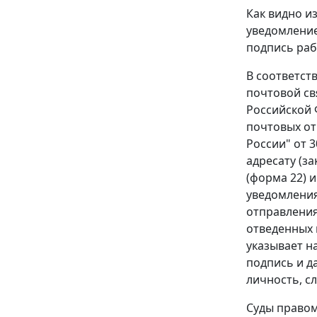
Как видно и
уведомление
подпись раб
В соответст
почтовой св
Российской 
почтовых от
России" от 
адресату (з
(форма 22) 
уведомления
отправления
отведенных 
указывает н
подпись и д
личность, с
Суды правом