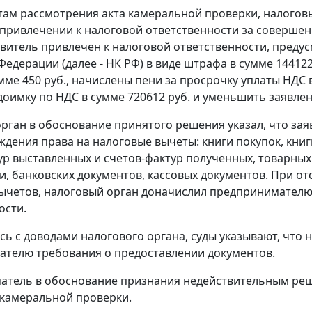
там рассмотрения акта камеральной проверки, налогов
привлечении к налоговой ответственности за совершен
витель привлечен к налоговой ответственности, пред
едерации (далее - НК РФ) в виде штрафа в сумме 144122 
мме 450 руб., начислены пени за просрочку уплаты НДС в
доимку по НДС в сумме 720612 руб. и уменьшить заявле
рган в обоснование принятого решения указал, что зая
ждения права на налоговые вычеты: книги покупок, кни
ур выставленных и счетов-фактур полученных, товарны
и, банковских документов, кассовых документов. При о
ычетов, налоговый орган доначислил предпринимателю к
ости.
сь с доводами налогового органа, суды указывают, что
телю требования о предоставлении документов.
тель в обоснование признания недействительным реше
 камеральной проверки.