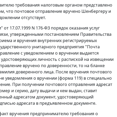
аявителю требования налоговым органом представлено
ом, что почтовое отправление вручено Шенбергеру и
домлении отсутствует.
 от 17.07.1999 N 176-ФЗ порядок оказания услуг
связи, утвержденными
постановлением
Правительства
приема и вручения внутренних регистрируемых
ударственного унитарного предприятия "Почта
тправление с уведомлением о вручении выдается
, удостоверяющих личность с распиской на извещении
тправление вручено по доверенности, то на бланке
фамилия доверенного лица. После вручения почтового
не уведомления о вручении (форма 119) в специально
ление. При получении почтового отправления адресат
мер и серию, дату выдачи и кем выдан, ставит
ленный адресатом документ, удостоверяющий
одписью адресата в предъявленном документе.
 факт вручения предпринимателю требования о