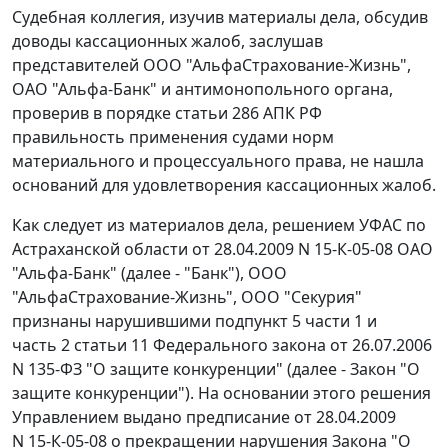
Судебная коллегия, изучив материалы дела, обсудив
доводы кассационных жалоб, заслушав
представителей ООО "АльфаСтрахование-Жизнь",
ОАО "Альфа-Банк" и антимонопольного органа,
проверив в порядке
статьи 286
АПК РФ
правильность применения судами норм
материального и процессуального права, не нашла
оснований для удовлетворения кассационных жалоб.
Как следует из материалов дела, решением УФАС по
Астраханской области от 28.04.2009 N 15-К-05-08 ОАО
"Альфа-Банк" (далее - "Банк"), ООО
"АльфаСтрахование-Жизнь", ООО "Секурия"
признаны нарушившими
подпункт 5 части 1
и
часть 2 статьи 11
Федерального закона от 26.07.2006
N 135-ФЗ "О защите конкуренции" (далее - Закон "О
защите конкуренции"). На основании этого решения
Управлением выдано предписание от 28.04.2009
N 15-К-05-08 о прекращении нарушения
Закона
"О