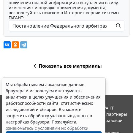
получения полной информации о вступлении в силу,
изменениях и порядке применения документа,
воспользуйтесь поиском в Интернет-версии системы
ГАРАНТ:
Показать все материалы
Мы обрабатываем локальные данные
браузера и используем инструменты
аналитики в целях улучшения и обеспечения
работоспособности сайта, статистических
© ООО "НПП "ГАРАНТ-СЕРВИС", 2026. Система ГАРАНТ
исследований и обзоров. Вы можете
выпускается с 1990 года. Компания "Гарант" и ее партнеры
запретить обработку указанных данных в
являются участниками Российской ассоциации правовой
настройках браузера. Пожалуйста,
информации ГАРАНТ.
ознакомьтесь с условиями их обработки
.
Портал ГАРАНТ.РУ зарегистрирован в качестве сетевого