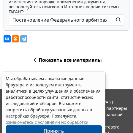
изменениях и порядке применения документа,
воспользуйтесь поиском в Интернет-версии системы
ГАРАНТ:
Показать все материалы
Мы обрабатываем локальные данные
браузера и используем инструменты
аналитики в целях улучшения и обеспечения
работоспособности сайта, статистических
© ООО "НПП "ГАРАНТ-СЕРВИС", 2026. Система ГАРАНТ
исследований и обзоров. Вы можете
выпускается с 1990 года. Компания "Гарант" и ее партнеры
запретить обработку указанных данных в
являются участниками Российской ассоциации правовой
настройках браузера. Пожалуйста,
информации ГАРАНТ.
ознакомьтесь с условиями их обработки
.
Портал ГАРАНТ.РУ зарегистрирован в качестве сетевого
Принять