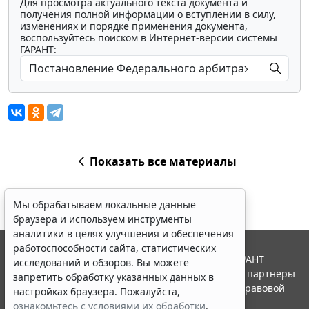
Для просмотра актуального текста документа и
получения полной информации о вступлении в силу,
изменениях и порядке применения документа,
воспользуйтесь поиском в Интернет-версии системы
ГАРАНТ:
Показать все материалы
Мы обрабатываем локальные данные
браузера и используем инструменты
аналитики в целях улучшения и обеспечения
работоспособности сайта, статистических
© ООО "НПП "ГАРАНТ-СЕРВИС", 2026. Система ГАРАНТ
исследований и обзоров. Вы можете
выпускается с 1990 года. Компания "Гарант" и ее партнеры
запретить обработку указанных данных в
являются участниками Российской ассоциации правовой
настройках браузера. Пожалуйста,
информации ГАРАНТ.
ознакомьтесь с условиями их обработки
.