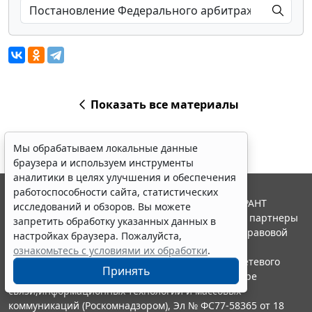
Показать все материалы
Мы обрабатываем локальные данные
браузера и используем инструменты
аналитики в целях улучшения и обеспечения
работоспособности сайта, статистических
© ООО "НПП "ГАРАНТ-СЕРВИС", 2026. Система ГАРАНТ
исследований и обзоров. Вы можете
выпускается с 1990 года. Компания "Гарант" и ее партнеры
запретить обработку указанных данных в
являются участниками Российской ассоциации правовой
настройках браузера. Пожалуйста,
информации ГАРАНТ.
ознакомьтесь с условиями их обработки
.
Портал ГАРАНТ.РУ зарегистрирован в качестве сетевого
Принять
издания Федеральной службой по надзору в сфере
связи,информационных технологий и массовых
коммуникаций (Роскомнадзором), Эл № ФС77-58365 от 18