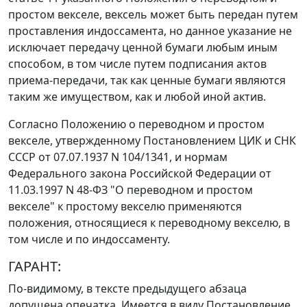
простом векселе, вексель может быть передан путем
проставления индоссамента, но данное указание не
исключает передачу ценной бумаги любым иным
способом, в том числе путем подписания актов
приема-передачи, так как ценные бумаги являются
таким же имуществом, как и любой иной актив.
Согласно
Положению
о переводном и простом
векселе, утвержденному
Постановлением
ЦИК и СНК
СССР от 07.07.1937 N 104/1341, и нормам
Федерального закона
Российской Федерации от
11.03.1997 N 48-ФЗ "О переводном и простом
векселе" к простому векселю применяются
положения, относящиеся к переводному векселю, в
том числе и по индоссаменту.
ГАРАНТ:
По-видимому, в тексте предыдущего абзаца
допущена опечатка. Имеется в виду Постановление