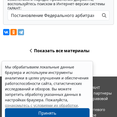
воспользуйтесь поиском в Интернет-версии системы
ГАРАНТ:
Показать все материалы
Мы обрабатываем локальные данные
браузера и используем инструменты
аналитики в целях улучшения и обеспечения
работоспособности сайта, статистических
© ООО "НПП "ГАРАНТ-СЕРВИС", 2026. Система ГАРАНТ
исследований и обзоров. Вы можете
выпускается с 1990 года. Компания "Гарант" и ее партнеры
запретить обработку указанных данных в
являются участниками Российской ассоциации правовой
настройках браузера. Пожалуйста,
информации ГАРАНТ.
ознакомьтесь с условиями их обработки
.
Портал ГАРАНТ.РУ зарегистрирован в качестве сетевого
Принять
издания Федеральной службой по надзору в сфере