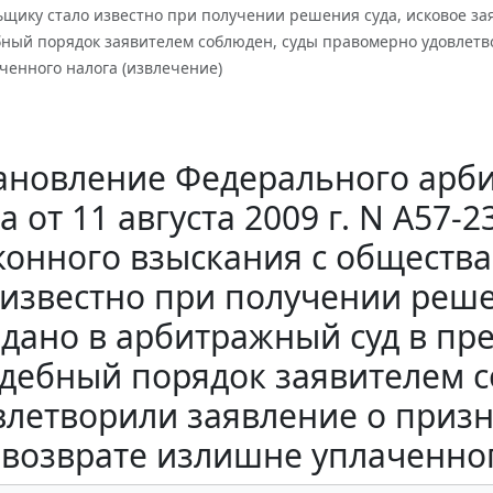
щику стало известно при получении решения суда, исковое за
ебный порядок заявителем соблюден, суды правомерно удовлетв
ченного налога (извлечение)
ановление Федерального арби
а от 11 августа 2009 г. N А57-
конного взыскания с обществ
 известно при получении реше
дано в арбитражный суд в пре
удебный порядок заявителем 
влетворили заявление о приз
возврате излишне уплаченног