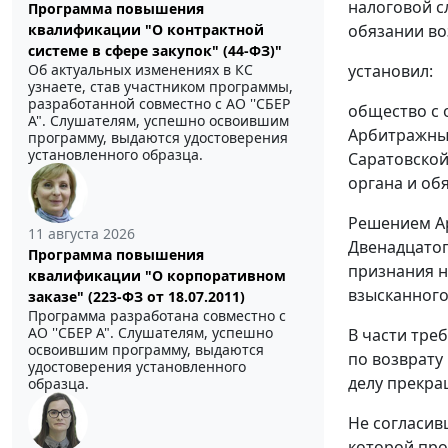
налоговой с
Программа повышения
квалификации "О контрактной
обязании во
системе в сфере закупок" (44-ФЗ)"
Об актуальных изменениях в КС
установил:
узнаете, став участником программы,
разработанной совместно с АО ''СБЕР
общество с 
А". Слушателям, успешно освоившим
Арбитражный
программу, выдаются удостоверения
установленного образца.
Саратовской
органа и об
Решением Ар
11 августа 2026
Двенадцатог
Программа повышения
признания н
квалификации "О корпоративном
взысканного 
заказе" (223-ФЗ от 18.07.2011)
Программа разработана совместно с
АО ''СБЕР А". Слушателям, успешно
В части тре
освоившим программу, выдаются
по возврату
удостоверения установленного
делу прекра
образца.
Не согласив
которой про