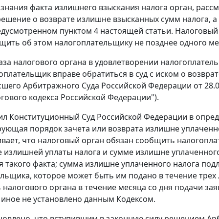
изнания факта излишнего взыскания налога орган, рас
ешение о возврате излишне взысканных сумм налога, а 
редусмотренном
пунктом 4
настоящей статьи. Налоговый 
щить об этом налогоплательщику не позднее одного мес
каза налогового органа в удовлетворении налогоплател
оплательщик вправе обратиться в суд с иском о возврат
шего Арбитражного Суда Российской Федерации от 28.0
гового кодекса Российской Федерации").
ил Конституционный Суд Российской Федерации в
опред
ующая порядок зачета или возврата излишне уплаченной
вает, что налоговый орган обязан сообщить налогопл
е излишней уплаты налога и сумме излишне уплаченного
 такого факта; сумма излишне уплаченного налога под
льщика, которое может быть им подано в течение трех 
 налогового органа в течение месяца со дня подачи за
и иное не установлено данным Кодексом.
новлено, что вступившим в законную силу решением Арб