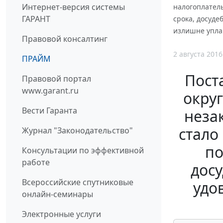
Интернет-версия системы
налогоплатель
ГАРАНТ
срока, досуд
излишне упла
Правовой консалтинг
2 августа 2016
ПРАЙМ
Пост
Правовой портал
www.garant.ru
округ
Вести Гаранта
неза
стало
Журнал "Законодательство"
по
Консультации по эффективной
работе
дос
Всероссийские спутниковые
удо
онлайн-семинары
Электронные услуги