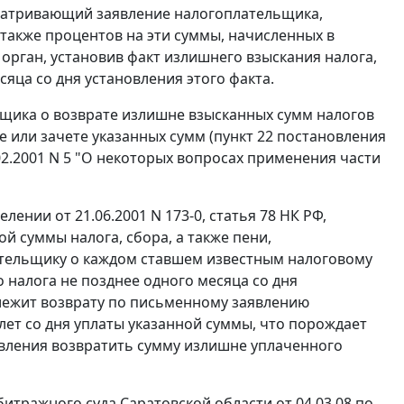
сматривающий заявление налогоплательщика,
также процентов на эти суммы, начисленных в
орган, установив факт излишнего взыскания налога,
яца со дня установления этого факта.
ьщика о возврате излишне взысканных сумм налогов
е или зачете указанных сумм (
пункт 22
постановления
2.2001 N 5 "О некоторых вопросах применения части
елении
от 21.06.2001 N 173-0,
статья 78
НК РФ,
 суммы налога, сбора, а также пени,
ательщику о каждом ставшем известным налоговому
 налога не позднее одного месяца со дня
лежит возврату по письменному заявлению
лет со дня уплаты указанной суммы, что порождает
явления возвратить сумму излишне уплаченного
итражного суда Саратовской области от 04.03.08 по