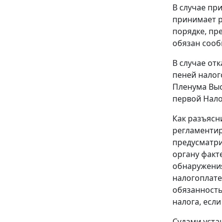
В случае пр
принимает р
порядке, п
обязан сооб
В случае от
пеней налог
Пленума Выс
первой Нало
Как разъясн
регламентир
предусматри
органу факт
обнаружения
налогоплате
обязанность
налога, есл
Судами уста