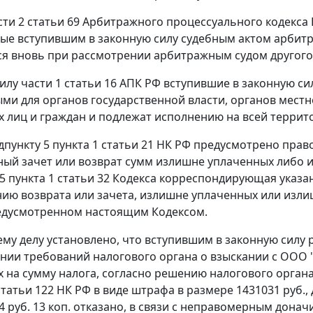
сти 2 статьи 69
Арбитражного процессуального кодекса 
ые вступившим в законную силу судебным актом арбитр
я вновь при рассмотрении арбитражным судом другого д
силу
части 1 статьи 16
АПК РФ вступившие в законную сил
ми для органов государственной власти, органов местн
 лиц и граждан и подлежат исполнению на всей террит
дпункту 5 пункта 1 статьи 21
НК РФ предусмотрено право
ый зачет или возврат сумм излишне уплаченных либо и
 пункта 1 статьи 32
Кодекса корреспондирующая указан
ию возврата или зачета, излишне уплаченных или изли
редусмотренном настоящим
Кодексом
.
му делу установлено, что вступившим в законную силу ре
нии требований налогового органа о взыскании с ООО "
 на сумму налога, согласно решению налогового органа
статьи 122
НК РФ в виде штрафа в размере 1431031 руб., 
4 руб. 13 коп. отказано, в связи с неправомерным донач