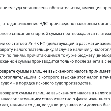
нием суда установлены обстоятельства, имеющие пре
, что доначисление НДС произведено налоговым орган
рного списания спорной суммы подтверждается платежн
вии со
статьей 79
НК РФ (действующей в рассматриваемы
зврату налогоплательщику. В случае наличия у налогоп
ти по пеням, причитающимся тому же бюджету (внебюд
сканной суммы производится только после зачета в сч
озврате суммы излишне взысканного налога принимает
алогоплательщика, с которого взыскан этот налог, в теч
 судом - в порядке искового судопроизводства.
 возврате суммы излишне взысканного налога в налого
а налогоплательщику стало известно о факте излишнего в
х лет, начиная со дня, когда лицо узнало или должно бы