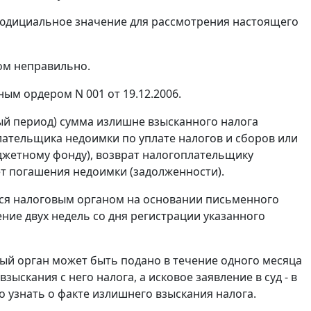
юдициальное значение для рассмотрения настоящего
ом неправильно.
ым ордером N 001 от 19.12.2006.
й период) сумма излишне взысканного налога
лательщика недоимки по уплате налогов и сборов или
жетному фонду), возврат налогоплательщику
ет погашения недоимки (задолженности).
ся налоговым органом на основании письменного
ение двух недель со дня регистрации указанного
вый орган может быть подано в течение одного месяца
зыскания с него налога, а исковое заявление в суд - в
ло узнать о факте излишнего взыскания налога.