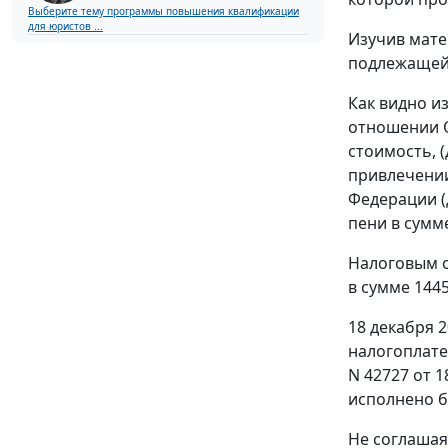
Выберите тему программы повышения квалификации
для юристов ...
Изучив мате
подлежащей
Как видно и
отношении О
стоимость, 
привлечении
Федерации (д
пени в сумме
Налоговым о
в сумме 1445
18 декабря 
налогоплате
N 42727 от 1
исполнено б
Не соглашая