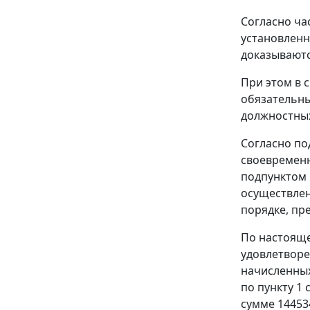
Согласно
ча
установленн
доказываютс
При этом в 
обязательны
должностных
Согласно
по
своевременн
подпунктом 5
осуществлен
порядке, п
По настояще
удовлетворе
начисленных
по
пункту 1 
сумме 14453