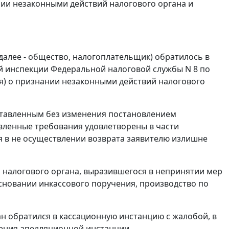
ании незаконными действий налогового органа и
(далее - общество, налогоплательщик) обратилось в
й инспекции Федеральной налоговой службы N 8 по
ция) о признании незаконными действий налогового
оставленным без изменения постановлением
явленные требования удовлетворены в части
 в не осуществлении возврата заявителю излишне
 налогового органа, выразившегося в непринятии мер
сновании инкассового поручения, производство по
н обратился в кассационную инстанцию с жалобой, в
ления апелляционной инстанции.