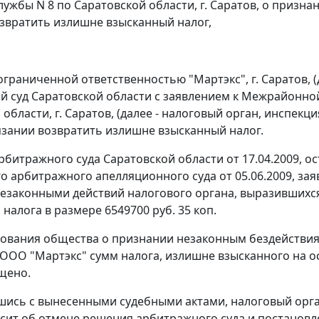
лужбы N 8 по Саратовской области, г. Саратов, о призн
звратить излишне взысканный налог,
ограниченной ответственностью "Мартэкс", г. Саратов, 
 суд Саратовской области с заявлением к Межрайонно
 области, г. Саратов, (далее - налоговый орган, инспек
язании возвратить излишне взысканный налог.
битражного суда Саратовской области от 17.04.2009, 
о арбитражного апелляционного суда от 05.06.2009, за
езаконными действий налогового органа, выразившихся
налога в размере 6549700 руб. 35 коп.
бования общества о признании незаконным бездействия
 ООО "Мартэкс" сумм налога, излишне взысканного на о
щено.
шись с вынесенными судебными актами, налоговый орга
сит об отмене решения арбитражного суда и постанов