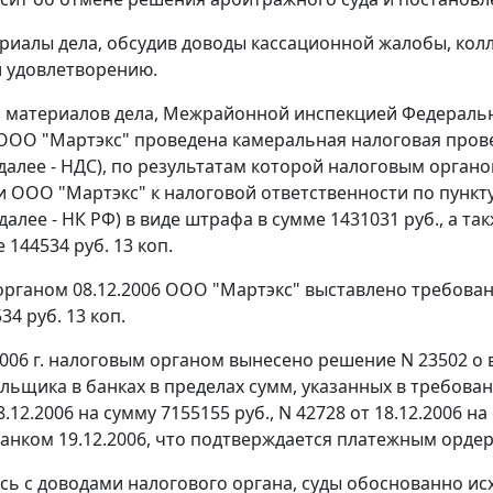
риалы дела, обсудив доводы кассационной жалобы, кол
 удовлетворению.
з материалов дела, Межрайонной инспекцией Федеральн
ОО "Мартэкс" проведена камеральная налоговая проверк
(далее - НДС), по результатам которой налоговым органо
 ООО "Мартэкс" к налоговой ответственности по
пункту
алее - НК РФ) в виде штрафа в сумме 1431031 руб., а т
 144534 руб. 13 коп.
рганом 08.12.2006 ООО "Мартэкс" выставлено требовани
34 руб. 13 коп.
2006 г. налоговым органом вынесено решение N 23502 о 
льщика в банках в пределах сумм, указанных в требова
8.12.2006 на сумму 7155155 руб., N 42728 от 18.12.2006 н
анком 19.12.2006, что подтверждается платежным ордером
сь с доводами налогового органа, суды обоснованно ис