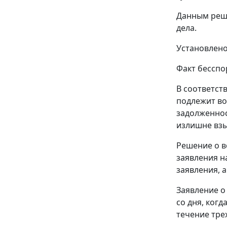
Данным реше
дела.
Установлено
Факт бесспо
В соответст
подлежит во
задолженнос
излишне взы
Решение о в
заявления н
заявления, а
Заявление о
со дня, когд
течение тре