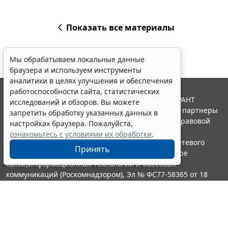
Показать все материалы
Мы обрабатываем локальные данные
браузера и используем инструменты
аналитики в целях улучшения и обеспечения
работоспособности сайта, статистических
© ООО "НПП "ГАРАНТ-СЕРВИС", 2026. Система ГАРАНТ
исследований и обзоров. Вы можете
выпускается с 1990 года. Компания "Гарант" и ее партнеры
запретить обработку указанных данных в
являются участниками Российской ассоциации правовой
настройках браузера. Пожалуйста,
информации ГАРАНТ.
ознакомьтесь с условиями их обработки
.
Портал ГАРАНТ.РУ зарегистрирован в качестве сетевого
Принять
издания Федеральной службой по надзору в сфере
связи,информационных технологий и массовых
коммуникаций (Роскомнадзором), Эл № ФС77-58365 от 18
июня 2014 года.
16+
Контакты
8-800-200-88-88