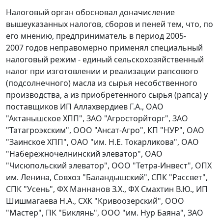
Налоговый орган обосновал доначисление
вышеуказанных налогов, сборов и пеней тем, что, по
его мнению, предприниматель в период 2005-
2007 годов неправомерно применял специальный
налоговый режим - единый сельскохозяйственный
налог при изготовлении и реализации рапсового
(подсолнечного) масла из сырья несобственного
производства, а из приобретенного сырья (рапса) у
поставщиков ИП Аллахвердиев Г.А., ОАО
"Актанышское ХПП", ЗАО "Агросторйторг", ЗАО
"Татагроэкским", ООО "Ансат-Агро", КП "НУР", ОАО
"Заинское ХПП", ОАО "им. Н.Е. Токарликова", ОАО
"Набережночелнинский элеватор", ОАО
"Чисюпольский элеватор", ООО "Тетра-Инвест", ОПХ
им. Ленина, Совхоз "Баландышский", СПК "Рассвет",
СПК "Усень", ФХ Маннанов З.Х., ФХ Смахтин В.Ю., ИП
Шишмагаева Н.А., СХК "Кривоозерский", ООО
"Мастер", ПК "Биклянь", ООО "им. Нур Баяна", ЗАО