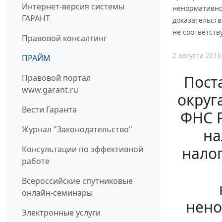
Интернет-версия системы
ненормативног
ГАРАНТ
доказательст
не соответств
Правовой консалтинг
2 августа 2016
ПРАЙМ
Пост
Правовой портал
www.garant.ru
округ
Вести Гаранта
ФНС Р
Журнал "Законодательство"
на
нало
Консультации по эффективной
работе
Всероссийские спутниковые
онлайн-семинары
нено
Электронные услуги