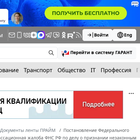
м
Войти
Eng
Перейти в систему ГАРАНТ
ование
Транспорт
Общество
IT
Профессия
П
Документы ленты ПРАЙМ
Постановление Федерального
9 Кассационная жалоба ФНС РФ по делу о признании незаконным