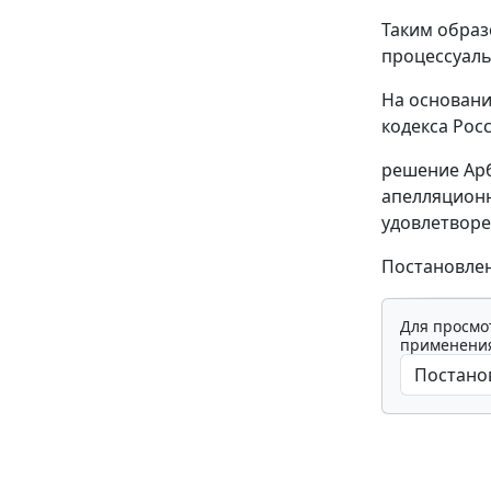
Таким образ
процессуаль
На основани
кодекса Рос
решение Арб
апелляционно
удовлетворе
Постановлен
Для просмо
применения