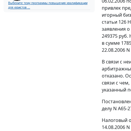
06.02.2006 
Выберите тему программы повышения квалификации
привлек пре
для юристов ...
игорный биз
статьи 126
Н
заявления о
249375 руб.
в сумме 178
22.08.2006 N
В связи с н
арбитражный
отказано. О
связи с чем
указанный п
Постановлен
делу
N А65-2
Налоговый о
14.08.2006 N