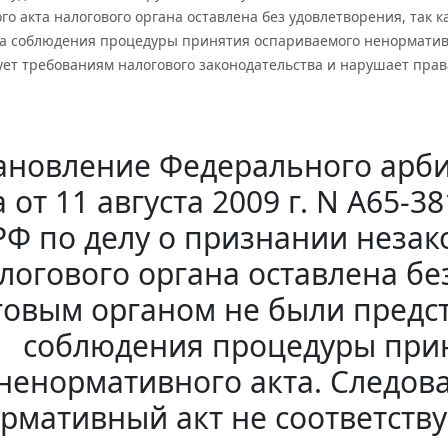
о акта налогового органа оставлена без удовлетворения, так 
ва соблюдения процедуры принятия оспариваемого ненорматив
ует требованиям налогового законодательства и нарушает прав
ановление Федерального арби
а от 11 августа 2009 г. N А65-
Ф по делу о признании неза
логового органа оставлена без
говым органом не были предст
соблюдения процедуры при
ненормативного акта. Следов
рмативный акт не соответств