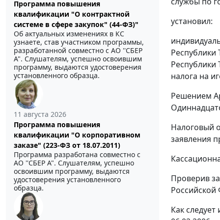
службы по г
Программа повышения
квалификации "О контрактной
установил:
системе в сфере закупок" (44-ФЗ)"
Об актуальных изменениях в КС
индивидуаль
узнаете, став участником программы,
разработанной совместно с АО ''СБЕР
Республики 
А". Слушателям, успешно освоившим
Республики 
программу, выдаются удостоверения
налога на и
установленного образца.
Решением Ар
Одиннадцато
11 августа 2026
Программа повышения
Налоговый о
квалификации "О корпоративном
заявления п
заказе" (223-ФЗ от 18.07.2011)
Программа разработана совместно с
Кассационна
АО ''СБЕР А". Слушателям, успешно
освоившим программу, выдаются
Проверив за
удостоверения установленного
образца.
Российской 
Как следует