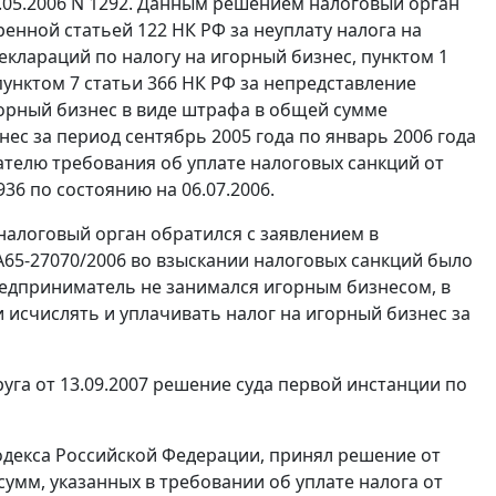
0.05.2006 N 1292. Данным решением налоговый орган
тренной
статьей 122
НК РФ за неуплату налога на
еклараций по налогу на игорный бизнес,
пунктом 1
пунктом 7 статьи 366
НК РФ за непредставление
орный бизнес в виде штрафа в общей сумме
ес за период сентябрь 2005 года по январь 2006 года
ателю требования об уплате налоговых санкций от
5936 по состоянию на 06.07.2006.
налоговый орган обратился с заявлением в
А65-27070/2006 во взыскании налоговых санкций было
предприниматель не занимался игорным бизнесом, в
и исчислять и уплачивать налог на игорный бизнес за
га от 13.09.2007 решение суда первой инстанции по
декса Российской Федерации, принял решение от
 сумм, указанных в требовании об уплате налога от