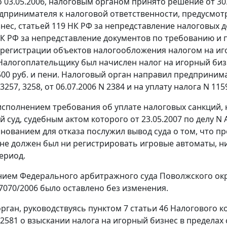
по 03.05.2006, налоговым органом принято решение от 3
дпринимателя к налоговой ответственности, предусмо
нес,
статьей 119
НК РФ за непредставление налоговых д
К РФ за непредставление документов по требованию и
 регистрации объектов налогообложения налогом на иг
 Налогоплательщику был начислен налог на игорный бизн
500 руб. и пени. Налоговый орган направил предприним
 3257, 3258, от 06.07.2006 N 2384 и на уплату налога N 11
еисполнением требования об уплате налоговых санкций, 
 суд, судебным актом которого от 23.05.2007 по
делу
N 
снованием для отказа послужил вывод суда о том, что 
, не должен был ни регистрировать игровые автоматы, н
ериод.
ием Федерального арбитражного суда Поволжского окру
7070/2006 было оставлено без изменения.
рган, руководствуясь
пунктом 7 статьи 46
Налогового ко
 2581 о взыскании налога на игорный бизнес в пределах