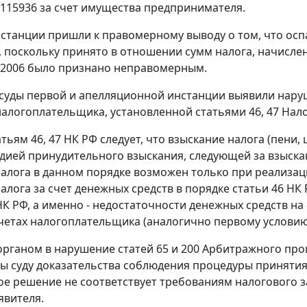
N 115936 за счет имущества предпринимателя.
станции пришли к правомерному выводу о том, что оспа
 поскольку принято в отношении сумм налога, начисл
/2006 было признано неправомерным.
 суды первой и апелляционной инстанции выявили наруш
налогоплательщика, установленной
статьями 46
,
47
Нало
атьям 46
,
47
НК РФ следует, что взыскание налога (пени
адией принудительного взыскания, следующей за взыскан
алога в данном порядке возможен только при реализа
алога за счет денежных средств в порядке
статьи 46
НК 
К РФ, а именно - недостаточности денежных средств на
счетах налогоплательщика (аналогично первому условию
органом в нарушение
статей 65
и
200
Арбитражного проц
ы суду доказательства соблюдения процедуры принятия 
е решение не соответствует требованиям налогового з
явителя.