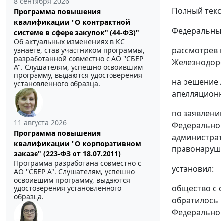
8 сентября 2026
Полный текс
Программа повышения
квалификации "О контрактной
Федеральный
системе в сфере закупок" (44-ФЗ)"
Об актуальных изменениях в КС
рассмотрев 
узнаете, став участником программы,
разработанной совместно с АО ''СБЕР
Железнодоро
А". Слушателям, успешно освоившим
программу, выдаются удостоверения
на решение 
установленного образца.
апелляционно
по заявлени
11 августа 2026
Федеральной
Программа повышения
администрат
квалификации "О корпоративном
правонаруш
заказе" (223-ФЗ от 18.07.2011)
Программа разработана совместно с
установил:
АО ''СБЕР А". Слушателям, успешно
освоившим программу, выдаются
общество с 
удостоверения установленного
образца.
обратилось 
Федеральной