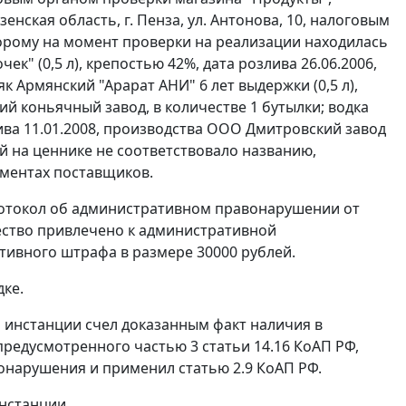
ская область, г. Пенза, ул. Антонова, 10, налоговым
оторому на момент проверки на реализации находилась
к" (0,5 л), крепостью 42%, дата розлива 26.06.2006,
як Армянский "Арарат АНИ" 6 лет выдержки (0,5 л),
ий коньячный завод, в количестве 1 бутылки; водка
лива 11.01.2008, производства ООО Дмитровский завод
й на ценнике не соответствовало названию,
ументах поставщиков.
ротокол об административном правонарушении от
бщество привлечено к административной
тивного штрафа в размере 30000 рублей.
ке.
 инстанции счел доказанным факт наличия в
 предусмотренного
частью 3 статьи 14.16
КоАП РФ,
вонарушения и применил
статью 2.9
КоАП РФ.
нстанции.