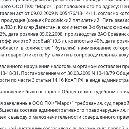
его ООО ТКФ "Марс+", расположенного по адресу: Пензен
тавлен акт от 09.02.2009 N 005476/13-14/11, согласно к
продукция (коньяк Российский пятилетний "Пять звездоче
 ЛВЗ г. Кизляр Дагестан, в количестве 3-х бутылок; конь
2%, дата розлива 05.02.2008, производства ЗАО Ереванск
тофф золотой особый" (0,5 л), крепостью 40%, дата роз
области, в количестве 1 бутылки), наименование которо
на товаре (этикетке бутылки) и в сопроводительных док
явленного нарушения налоговым органом составлен п
N 13-18/31. Постановлением от 30.03.2009 N 13-18/79 О
ости по
части 3 статьи 14.16
КоАП РФ в виде администра
ановление было оспорено Обществом в судебном поряд
я заявленные ООО ТКФ "Марс+" требования, суд первой
бщества состава административного правонарушения,
ел к выводу о малозначительности совершенного пра
ионной инстанции согласился с выводами суда первой и