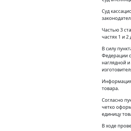
Суд кассаци
законодател
Частью 3 ста
частях 1
и
2
В силу
пункт
Федерации о
наглядной и
изготовител
Информация 
товара.
Согласно
пу
четко оформ
единицу тов
В ходе пров