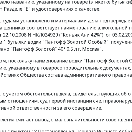
вало названию, указанному на товаре (этикетке бутылки
ТН
Разделе "Б"
и удостоверениях о качестве.
м, судами установлено и материалами дела подтвержда
а ценниках соответствует наименованию алкогольной п
 22.10.2008 N НКЛ024929 ("Коньяк Ани 42%"), от 03.02.200
 1 бутылки водки "Пантофф Золотой Особый", полученной
ано "Пантофф Sолотой" 40° 0,5 л г. Москва".
ом, поскольку наименование водки "Пантофф Золотой Ос
ю, указанному в товаросопроводительных документах, 
ействиях Общества состава административного правон
м, с учетом обстоятельств дела, свидетельствующих об
ым отношениям, суд первой инстанции счел правонару
ивной ответственности за его совершение.
ллегия считает вывод о малозначительности соверше
вии с
пунктом 18
Постановления Пленума Высшего Арбитр