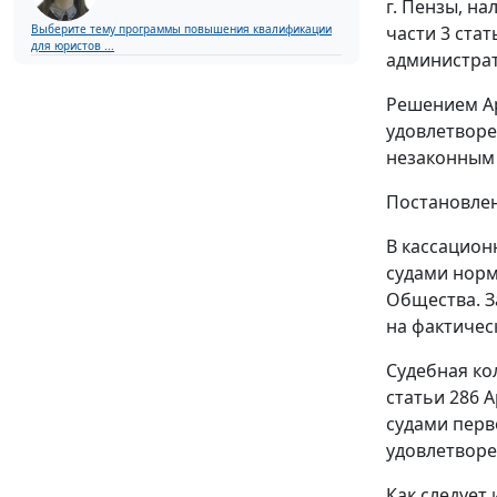
г. Пензы, н
части 3 стат
Выберите тему программы повышения квалификации
для юристов ...
администрат
Решением Ар
удовлетворе
незаконным 
Постановле
В кассацион
судами норм
Общества. З
на фактичес
Судебная ко
статьи 286
А
судами перв
удовлетворе
Как следует