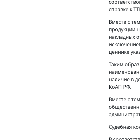
соответство
справке к Т
Вместе с те
продукции н
накладных от
исключением
ценнике указ
Таким образ
наименовани
наличие в д
КоАП РФ.
Вместе с те
общественн
администрат
Судебная ко
В соответст