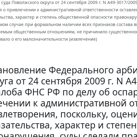
суда Поволжского округа от 24 сентября 2009 г. N А49-3017/20
 о привлечении к административной ответственности оставлен
льства, характер и степень общественной опасности правонару
мом случае при формальном наличии всех признаков состава 
яемым общественным отношениям, не причинило существенного
вало о его малозначительности (извлечение)
ановление Федерального арби
уга от 24 сентября 2009 г. N 
лоба ФНС РФ по делу об оспа
чении к административной от
влетворения, поскольку, оцен
зательства, характер и степ
онарушения, суды сделали пра