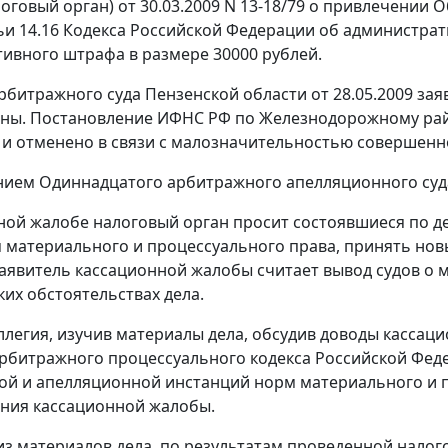
алоговый орган) от 30.03.2009 N 13-18/79 о привлечении
ьи 14.16
Кодекса Российской Федерации об администрати
ивного штрафа в размере 30000 рублей.
битражного суда Пензенской области от 28.05.2009 за
ны. Постановление ИФНС РФ по Железнодорожному району
и отменено в связи с малозначительностью совершен
нием
Одиннадцатого арбитражного апелляционного суда 
ной жалобе налоговый орган просит состоявшиеся по д
 материального и процессуального права, принять новы
аявитель кассационной жалобы считает вывод судов о
ких обстоятельствах дела.
ллегия, изучив материалы дела, обсудив доводы кассац
рбитражного процессуального кодекса Российской Феде
ой и апелляционной инстанций норм материального и п
ния кассационной жалобы.
 из материалов дела, по результатам проведенной нало