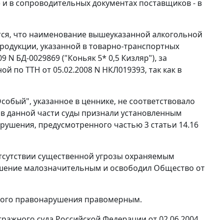
) и в сопроводительных документах поставщиков - в
ется, что наименование вышеуказанной алкогольной
родукции, указанной в товарно-транспортных
9 N БД-0029869 ("Коньяк 5* 0,5 Кизляр"), за
 по ТТН от 05.02.2008 N НКЛ019393, так как в
обый", указанное в ценнике, не соответствовало
в данной части суды признали установленным
арушения, предусмотренного
частью 3 статьи 14.16
 отсутствии существенной угрозы охраняемым
шение малозначительным и освободил Общество от
нного правонарушения правомерным.
ажного суда Российской Федерации от 02.06.2004