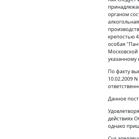
принадлежащ
органом сос
алкогольная 
производства
крепостью 4
особая "Пан
Московской 
указанному 
По факту вы
10.02.2009 
ответственн
Данное пост
Удовлетворя
действиях О
однако приш
Суд апелляц