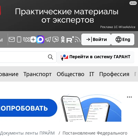
м
Войти
Eng
Перейти в систему ГАРАНТ
ование
Транспорт
Общество
IT
Профессия
П
Документы ленты ПРАЙМ
Постановление Федерального