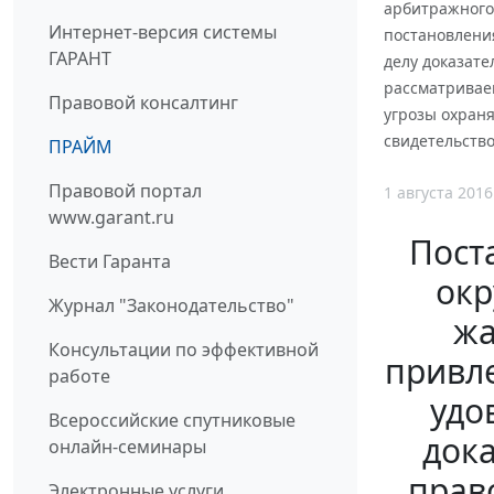
арбитражного 
Интернет-версия системы
постановления
ГАРАНТ
делу доказате
рассматривае
Правовой консалтинг
угрозы охран
свидетельство
ПРАЙМ
Правовой портал
1 августа 2016
www.garant.ru
Пост
Вести Гаранта
окр
Журнал "Законодательство"
жа
Консультации по эффективной
привле
работе
удо
Всероссийские спутниковые
дока
онлайн-семинары
прав
Электронные услуги