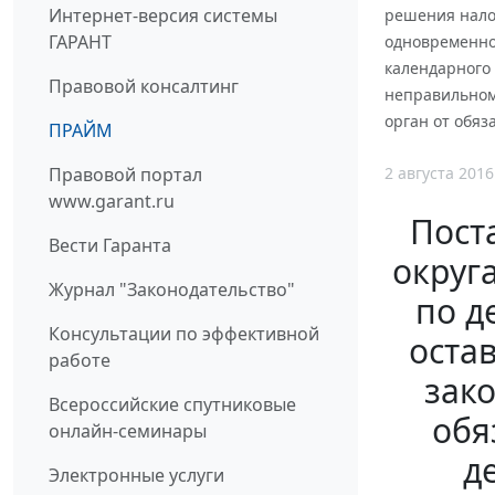
Интернет-версия системы
решения налог
ГАРАНТ
одновременное
календарного 
Правовой консалтинг
неправильном
орган от обя
ПРАЙМ
2 августа 2016
Правовой портал
www.garant.ru
Пост
Вести Гаранта
округ
Журнал "Законодательство"
по д
Консультации по эффективной
оста
работе
зак
Всероссийские спутниковые
обя
онлайн-семинары
д
Электронные услуги