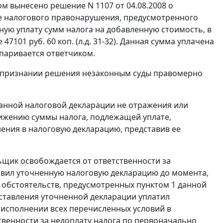
 вынесено решение N 1107 от 04.08.2008 о
е налогового правонарушения, предусмотренного
ную уплату сумм налога на добавленную стоимость, в
7101 руб. 60 коп. (л.д. 31-32). Данная сумма уплачена
спаривается ответчиком.
о признании решения незаконным суды правомерно
анной налоговой декларации не отражения или
ижению суммы налога, подлежащей уплате,
ения в налоговую декларацию, представив ее
ьщик освобождается от ответственности за
авил уточненную налоговую декларацию до момента,
 обстоятельств, предусмотренных
пунктом 1
данной
дставления уточненной декларации уплатил
 исполнении всех перечисленных условий в
венности за недоплату налога по первоначально