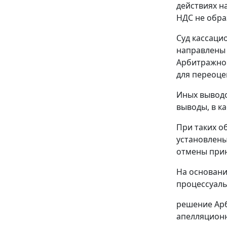
действиях н
НДС не обра
Суд кассаци
направлены 
Арбитражног
для переоце
Иных выводо
выводы, в к
При таких о
установлены
отмены прин
На основани
процессуаль
решение Арб
апелляционно