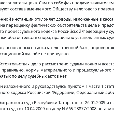
алогоплательщика. Сам по себе факт подачи заявителем
зуют состава вменяемого Обществу налогового правон
онной инстанции отклоняет доводы, изложенные в касса
на переоценку фактических обстоятельств дела и предс
о процессуального кодекса Российской Федерации у су
нки обстоятельств спора, правильно установленных суд
в, основанных на доказательственной базе, опроверга
ассационной жалобе не приведено.
бстоятельствах, дело рассмотрено судами полно и всест
 правильно, нормы материального и процессуального п
ятых по делу судебных актов нет.
и изложенного и руководствуясь
пунктом 1 части 1 стат
ного кодекса Российской Федерации, Федеральный арби
итражного суда Республики Татарстан от 26.01.2009 и
п
го суда от 10.04.2009 по делу N А65-23877/2008 остави