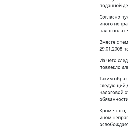
поданной де
Согласно
пу
иного непра
налогоплате
Вместе с те
29.01.2008 п
Из чего сле
повлекло дл
Таким образ
следующий д
налоговой о
обязанности
Кроме того,
ином неправ
освобождает