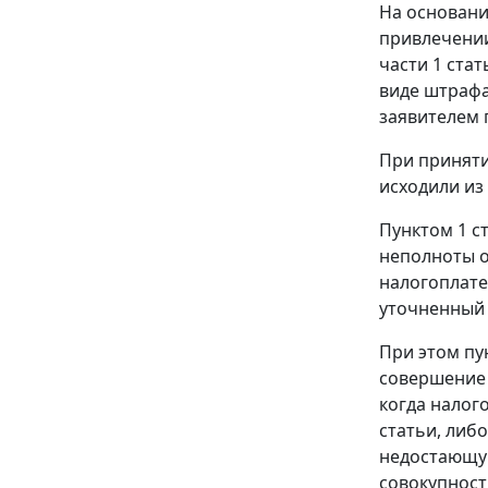
На основани
привлечении
части 1 стат
виде штрафа 
заявителем 
При приняти
исходили из
Пунктом 1 с
неполноты о
налогоплате
уточненный 
При этом
пу
совершение 
когда налог
статьи, либ
недостающую
совокупност