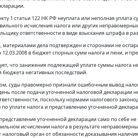
кларации.
нкту 1 статьи 122
НК РФ неуплата или неполная уплата с
вильного исчисления налога или других неправомерных 
льщику ответственности в виде взыскания штрафа в ра
м, материалами дела подтвержден и сторонами не оспар
о 12.03.2008 в бюджет спорных сумм налога и пени, и п
дует, что занижения подлежащей уплате суммы налога н
я бюджета негативных последствий.
ом, суды правомерно признали ошибочным вывод налогов
ень после подачи уточненной налоговой декларации н
тветственности, поскольку нормами налогового закон
 по уплате налога и представлению уточненной декларац
 представление уточненной декларации само по себе не
ильном исчислении налога в результате неправомерных
 налоговый орган от обязанности доказывания наличи