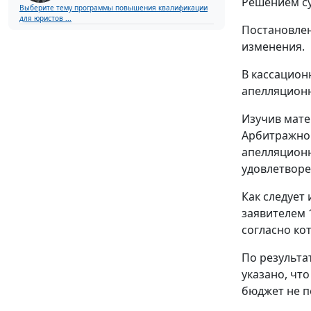
Решением су
Выберите тему программы повышения квалификации
для юристов ...
Постановлен
изменения.
В кассацион
апелляционн
Изучив мате
Арбитражног
апелляционн
удовлетворе
Как следует
заявителем 
согласно ко
По результа
указано, чт
бюджет не пе