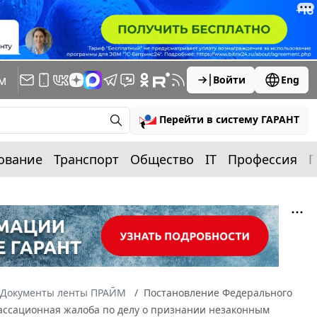
м
Войти
Eng
Перейти в систему ГАРАНТ
ование
Транспорт
Общество
IT
Профессия
П
Документы ленты ПРАЙМ
Постановление Федерального
 Кассационная жалоба по делу о признании незаконным