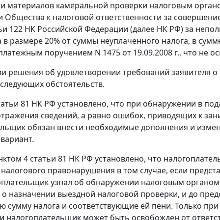
и материалов камеральной проверки налоговым органом
 Общества к налоговой ответственности за совершени
ьи 122
НК Российской Федерации (далее НК РФ) за непол
в размере 20% от суммы неуплаченного налога, в сумме 4
платежным поручением N 1475 от 19.09.2008 г., что не о
и решения об удовлетворении требований заявителя 
 следующих обстоятельств.
татьи 81
НК РФ установлено, что при обнаружении в под
тражения сведений, а равно ошибок, приводящих к зан
льщик обязан внести необходимые дополнения и измен
вариант.
нктом 4 статьи 81
НК РФ установлено, что налогоплател
налогового правонарушения в том случае, если предст
оплательщик узнал об обнаружении налоговым органом
о о назначении выездной налоговой проверки, и до пре
 сумму налога и соответствующие ей пени. Только при
и налогоплательщик может быть освобожден от ответст