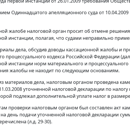
да первой инстанции от 26.01.2009 требования Общест
ием Одиннадцатого апелляционного суда от 10.04.2009
ной жалобе налоговой орган просит об отмене решения
ой инстанции, полагая, что судами неправильно прим
риалы дела, обсудив доводы кассационной жалобы и пр
о процессуального кодекса Российской Федерации (дал
ой инстанции норм материального и процессуального п
ния жалобы не находит по следующим основаниям.
 из материалов дела, налоговым органом проведена кам
11.03.2008 уточненной налоговой декларации по налогу н
торой подлежал дополнительной уплате налог в размере
там проверки налоговым органом был составлен акт каме
о на день подачи уточненной налоговой декларации сум
речислена (л.д. 29-30).