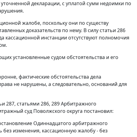
 уточненной декларации, с уплатой сумм недоимки по
арушения.
ционной жалобе, поскольку они по существу
тавленных доказательств по нему. В силу
статьи 286
да кассационной инстанции отсутствуют полномочия
ом.
ющих установленные судом обстоятельства и его
оронне, фактические обстоятельства дела
рава не нарушены, а следовательно, оснований для
ьи 287
,
статьями 286
,
289
Арбитражного
тражный суд Поволжского округа постановил:
остановление
Одиннадцатого арбитражного
ть без изменения, кассационную жалобу - без