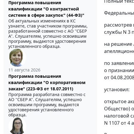
Полный текс
Программа повышения
квалификации "О контрактной
Федеральный
системе в сфере закупок" (44-ФЗ)"
Об актуальных изменениях в КС
рассмотрев 
узнаете, став участником программы,
разработанной совместно с АО ''СБЕР
службы N 3 п
А". Слушателям, успешно освоившим
программу, выдаются удостоверения
на решение 
установленного образца.
апелляционно
по заявлени
11 августа 2026
о признании
Программа повышения
от 04.08.200
квалификации "О корпоративном
заказе" (223-ФЗ от 18.07.2011)
установил:
Программа разработана совместно с
АО ''СБЕР А". Слушателям, успешно
открытое ак
освоившим программу, выдаются
Общество) о
удостоверения установленного
образца.
налоговой с
N 1107 от 4 