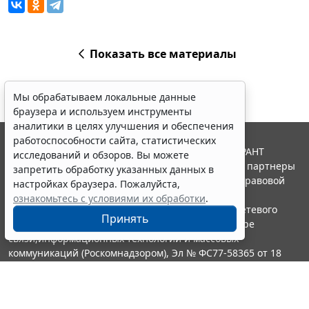
Показать все материалы
Мы обрабатываем локальные данные
браузера и используем инструменты
аналитики в целях улучшения и обеспечения
работоспособности сайта, статистических
© ООО "НПП "ГАРАНТ-СЕРВИС", 2026. Система ГАРАНТ
исследований и обзоров. Вы можете
выпускается с 1990 года. Компания "Гарант" и ее партнеры
запретить обработку указанных данных в
являются участниками Российской ассоциации правовой
настройках браузера. Пожалуйста,
информации ГАРАНТ.
ознакомьтесь с условиями их обработки
.
Портал ГАРАНТ.РУ зарегистрирован в качестве сетевого
Принять
издания Федеральной службой по надзору в сфере
связи,информационных технологий и массовых
коммуникаций (Роскомнадзором), Эл № ФС77-58365 от 18
июня 2014 года.
16+