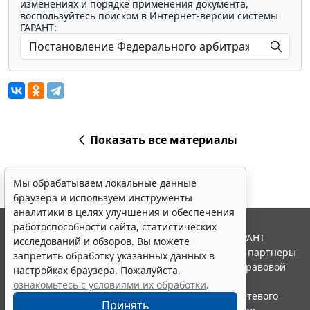
изменениях и порядке применения документа,
воспользуйтесь поиском в Интернет-версии системы
ГАРАНТ:
Показать все материалы
Мы обрабатываем локальные данные
браузера и используем инструменты
аналитики в целях улучшения и обеспечения
работоспособности сайта, статистических
© ООО "НПП "ГАРАНТ-СЕРВИС", 2026. Система ГАРАНТ
исследований и обзоров. Вы можете
выпускается с 1990 года. Компания "Гарант" и ее партнеры
запретить обработку указанных данных в
являются участниками Российской ассоциации правовой
настройках браузера. Пожалуйста,
информации ГАРАНТ.
ознакомьтесь с условиями их обработки
.
Портал ГАРАНТ.РУ зарегистрирован в качестве сетевого
Принять