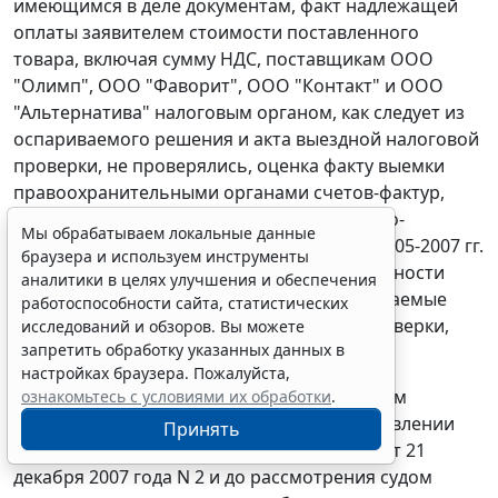
имеющимся в деле документам, факт надлежащей
оплаты заявителем стоимости поставленного
товара, включая сумму НДС, поставщикам ООО
"Олимп", ООО "Фаворит", ООО "Контакт" и ООО
"Альтернатива" налоговым органом, как следует из
оспариваемого решения и акта выездной налоговой
проверки, не проверялись, оценка факту выемки
правоохранительными органами счетов-фактур,
первичных документов и других финансово-
Мы обрабатываем локальные данные
хозяйственных документов заявителя за 2005-2007 гг.
браузера и используем инструменты
и отсутствия у заявителя реальной возможности
аналитики в целях улучшения и обеспечения
представить налоговому органу запрашиваемые
работоспособности сайта, статистических
документы в ходе выездной налоговой проверки,
исследований и обзоров. Вы можете
запретить обработку указанных данных в
налоговым органом не дана.
настройках браузера. Пожалуйста,
Поскольку с момента получения заявителем
ознакомьтесь с условиями их обработки
.
требований налогового органа о предоставлении
Принять
документов от 19 декабря 2007 года N 1 и от 21
декабря 2007 года N 2 и до рассмотрения судом