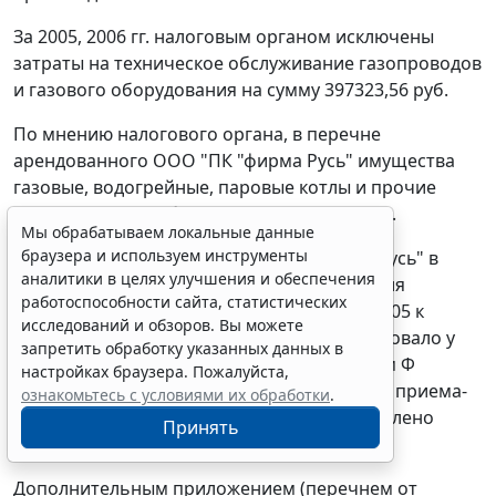
За 2005, 2006 гг. налоговым органом исключены
затраты на техническое обслуживание газопроводов
и газового оборудования на сумму 397323,56 руб.
По мнению налогового органа, в перечне
арендованного ООО "ПК "фирма Русь" имущества
газовые, водогрейные, паровые котлы и прочие
энергетические оборудования отсутствуют.
Мы обрабатываем локальные данные
браузера и используем инструменты
В проверяемый период ООО "ПК "фирма Русь" в
аналитики в целях улучшения и обеспечения
составе прочих помещений и оборудования
работоспособности сайта, статистических
согласно акту приема-передачи от 10.01.2005 к
исследований и обзоров. Вы можете
договору аренды от 10.01.2005 N 309 арендовало у
запретить обработку указанных данных в
ЗАО "Фирма Русь" помещение под литером Ф
настройках браузера. Пожалуйста,
площадью 1158,31 кв.м (приложение к акту приема-
ознакомьтесь с условиями их обработки
.
передачи от 10.01.2005), в котором установлено
Принять
оборудование для котельной.
Дополнительным приложением (перечнем от