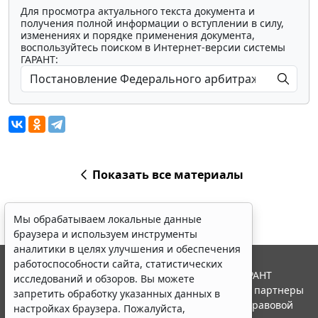
Для просмотра актуального текста документа и
получения полной информации о вступлении в силу,
изменениях и порядке применения документа,
воспользуйтесь поиском в Интернет-версии системы
ГАРАНТ:
Показать все материалы
Мы обрабатываем локальные данные
браузера и используем инструменты
аналитики в целях улучшения и обеспечения
работоспособности сайта, статистических
© ООО "НПП "ГАРАНТ-СЕРВИС", 2026. Система ГАРАНТ
исследований и обзоров. Вы можете
выпускается с 1990 года. Компания "Гарант" и ее партнеры
запретить обработку указанных данных в
являются участниками Российской ассоциации правовой
настройках браузера. Пожалуйста,