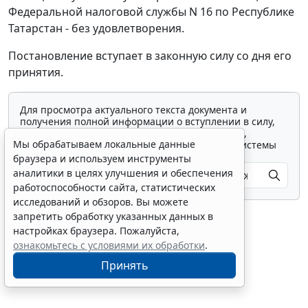
Федеральной налоговой службы N 16 по Республике
Татарстан - без удовлетворения.
Постановление вступает в законную силу со дня его
принятия.
Для просмотра актуального текста документа и
получения полной информации о вступлении в силу,
изменениях и порядке применения документа,
Мы обрабатываем локальные данные
воспользуйтесь поиском в Интернет-версии системы
ГАРАНТ:
браузера и используем инструменты
аналитики в целях улучшения и обеспечения
работоспособности сайта, статистических
исследований и обзоров. Вы можете
запретить обработку указанных данных в
настройках браузера. Пожалуйста,
ознакомьтесь с условиями их обработки
.
Принять
Показать все материалы