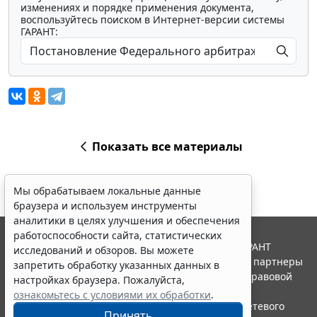
изменениях и порядке применения документа,
воспользуйтесь поиском в Интернет-версии системы
ГАРАНТ:
Показать все материалы
Мы обрабатываем локальные данные
браузера и используем инструменты
аналитики в целях улучшения и обеспечения
работоспособности сайта, статистических
© ООО "НПП "ГАРАНТ-СЕРВИС", 2026. Система ГАРАНТ
исследований и обзоров. Вы можете
выпускается с 1990 года. Компания "Гарант" и ее партнеры
запретить обработку указанных данных в
являются участниками Российской ассоциации правовой
настройках браузера. Пожалуйста,
информации ГАРАНТ.
ознакомьтесь с условиями их обработки
.
Портал ГАРАНТ.РУ зарегистрирован в качестве сетевого
Принять