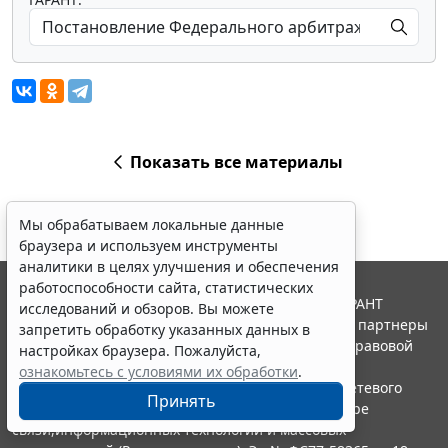
Показать все материалы
Мы обрабатываем локальные данные
браузера и используем инструменты
аналитики в целях улучшения и обеспечения
работоспособности сайта, статистических
© ООО "НПП "ГАРАНТ-СЕРВИС", 2026. Система ГАРАНТ
исследований и обзоров. Вы можете
выпускается с 1990 года. Компания "Гарант" и ее партнеры
запретить обработку указанных данных в
являются участниками Российской ассоциации правовой
настройках браузера. Пожалуйста,
информации ГАРАНТ.
ознакомьтесь с условиями их обработки
.
Портал ГАРАНТ.РУ зарегистрирован в качестве сетевого
Принять
издания Федеральной службой по надзору в сфере
связи,информационных технологий и массовых