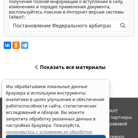
получения полной информации о вступлении в силу,
изменениях и порядке применения документа,
воспользуйтесь поиском в Интернет-версии системы
ГАРАНТ:
Показать все материалы
Мы обрабатываем локальные данные
браузера и используем инструменты
аналитики в целях улучшения и обеспечения
работоспособности сайта, статистических
© ООО "НПП "ГАРАНТ-СЕРВИС", 2026. Система ГАРАНТ
исследований и обзоров. Вы можете
выпускается с 1990 года. Компания "Гарант" и ее партнеры
запретить обработку указанных данных в
являются участниками Российской ассоциации правовой
настройках браузера. Пожалуйста,
информации ГАРАНТ.
ознакомьтесь с условиями их обработки
.
Портал ГАРАНТ.РУ зарегистрирован в качестве сетевого