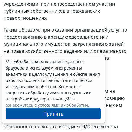
учреждениями, при непосредственном участии
публичных собственников в гражданских
правоотношениях.
Таким образом, при оказании организацией услуг по
предоставлению в аренду федерального или
муниципального имущества, закрепленного за ней
на праве хозяйственного ведения или оперативного
управления, плательщиком НДС является эта
Мы обрабатываем локальные данные
организация, а не арендатор имущества.
браузера и используем инструменты
аналитики в целях улучшения и обеспечения
Согласно материалам дела помещения,
работоспособности сайта, статистических
предоставленные Университетом в аренду
исследований и обзоров. Вы можете
арендаторам, закреплены за Университетом на
запретить обработку указанных данных в
праве оперативного управления. Поэтому позицию
настройках браузера. Пожалуйста,
Университета о том, что в рамках заключенных им
ознакомьтесь с условиями их обработки
.
договоров аренды арендаторы являлись
Принять
налоговыми агентами, и, следовательно,
обязанность по уплате в бюджет НДС возложена