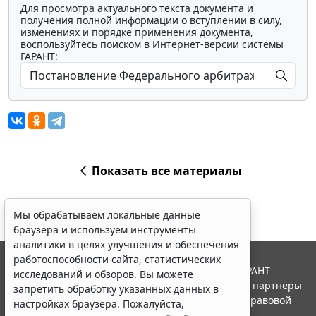
Для просмотра актуального текста документа и
получения полной информации о вступлении в силу,
изменениях и порядке применения документа,
воспользуйтесь поиском в Интернет-версии системы
ГАРАНТ:
Показать все материалы
Мы обрабатываем локальные данные
браузера и используем инструменты
аналитики в целях улучшения и обеспечения
работоспособности сайта, статистических
© ООО "НПП "ГАРАНТ-СЕРВИС", 2026. Система ГАРАНТ
исследований и обзоров. Вы можете
выпускается с 1990 года. Компания "Гарант" и ее партнеры
запретить обработку указанных данных в
являются участниками Российской ассоциации правовой
настройках браузера. Пожалуйста,
информации ГАРАНТ.