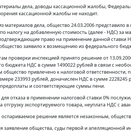
териалы дела, доводы кассационной жалобы, Федераль
ворения кассационной жалобы не находит.
 из материалов дела, общество 24.03.2006 представило 
о налогу на добавленную стоимость (далее - НДС) за ма
подтверждающие право на применение данной ставки Н
общество заявило к возмещению из федерального бюдже
там проверки инспекцией принято решение от 13.09.2006
о бюджета НДС в сумме 1490022 рублей в связи с необ
 общество привлечено к налоговой ответственности,
змере 233993 рублей, доначислен НДС в сумме 2228245 р
предоплаты и соответствующие суммы пени.
для отказа в применении налоговой ставки 0% послужил
а отгрузку экспортируемого товара, неуплата НДС с ава
о оспариваемое решение является незаконным, обществ
я заявление общества, суды первой и апелляционной и