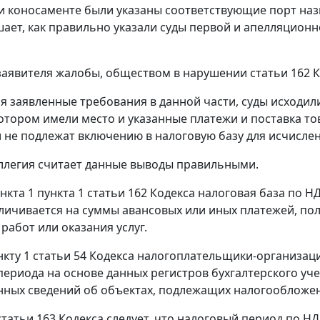
и коносаменте были указаны соответствующие порт назн
шает, как правильно указали суды первой и апелляцион
заявителя жалобы, обществом в нарушении
статьи 162
К
я заявленные требования в данной части, суды исходили
котором имели место и указанные платежи и поставка то
 не подлежат включению в налоговую базу для исчислен
ллегия считает данные выводы правильными.
нкта 1 пункта 1 статьи 162
Кодекса налоговая база по НД
еличивается на суммы авансовых или иных платежей, по
работ или оказания услуг.
нкту 1 статьи 54
Кодекса налогоплательщики-организаци
периода на основе данных регистров бухгалтерского уче
ных сведений об объектах, подлежащих налогообложе
статьи 163
Кодекса следует, что налоговый период по Н