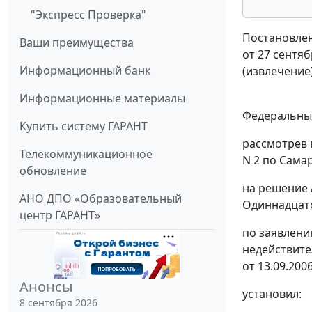
"Экспресс Проверка"
Постановлен
Ваши преимущества
от 27 сентяб
Информационный банк
(извлечение
Информационные материалы
Федеральный
Купить систему ГАРАНТ
рассмотрев 
Телекоммуникационное
N 2 по Сама
обновление
на решение 
АНО ДПО «Образовательный
Одиннадцато
центр ГАРАНТ»
по заявлени
недействите
от 13.09.2006
Анонсы
установил:
8 сентября 2026