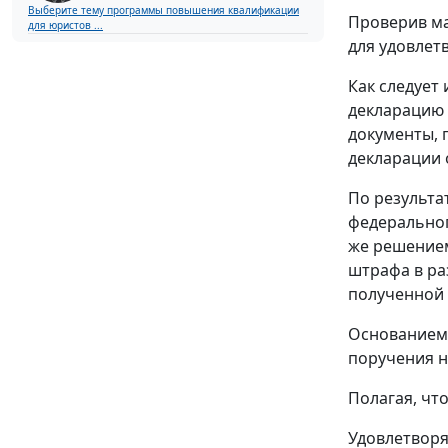
Выберите тему программы повышения квалификации
Проверив ма
для юристов ...
для удовлет
Как следует
декларацию п
документы, 
декларации 
По результа
федеральног
же решением
штрафа в ра
полученной 
Основанием 
поручения н
Полагая, чт
Удовлетворя