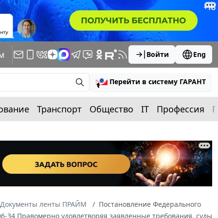
м
Войти
Eng
Перейти в систему ГАРАНТ
ование
Транспорт
Общество
IT
Профессия
П
Документы ленты ПРАЙМ
Постановление Федерального
2006-34 Правомерно удовлетворяя заявленные требования, суды