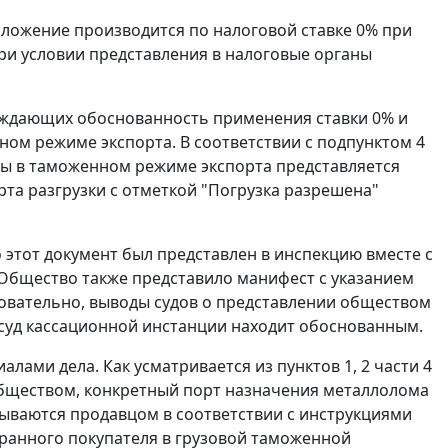
ложение производится по налоговой ставке 0% при
при условии представления в налоговые органы
рждающих обоснованность применения ставки 0% и
нном
режиме экспорта
. В соответствии с
подпунктом 4
рты в таможенном
режиме экспорта
представляется
рта разгрузки с отметкой "Погрузка разрешена"
 этот документ был представлен в инспекцию вместе с
 Общество также представило манифест с указанием
довательно, выводы судов о представлении обществом
 суд кассационной инстанции находит обоснованным.
лами дела. Как усматривается из пунктов 1, 2 части 4
и обществом, конкретный порт назначения металлолома
зываются продавцом в соответствии с инструкциями
транного покупателя в грузовой таможенной