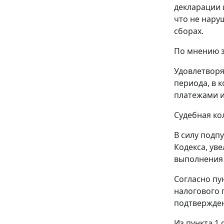
декларации 
что не нару
сборах.
По мнению 
Удовлетворя
периода, в 
платежами и
Судебная ко
В силу
подпу
Кодекса, ув
выполнения 
Согласно
пу
налогового 
подтвержден
Из
пункта 1 