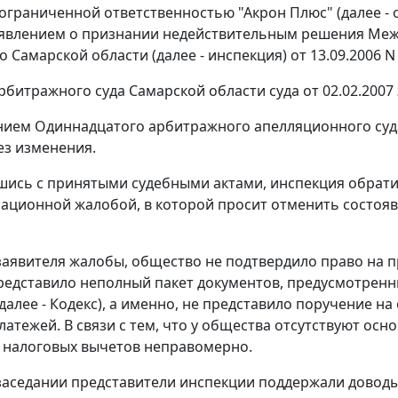
ограниченной ответственностью "Акрон Плюс" (далее -
аявлением о признании недействительным решения Ме
о Самарской области (далее - инспекция) от 13.09.2006 N 
битражного суда Самарской области суда от 02.02.2007
ием Одиннадцатого арбитражного апелляционного суда 
ез изменения.
шись с принятыми судебными актами, инспекция обрат
ссационной жалобой, в которой просит отменить состоя
аявителя жалобы, общество не подтвердило право на пр
редставило неполный пакет документов, предусмотрен
алее - Кодекс), а именно, не представило поручение на
латежей. В связи с тем, что у общества отсутствуют осн
 налоговых вычетов неправомерно.
заседании представители инспекции поддержали довод