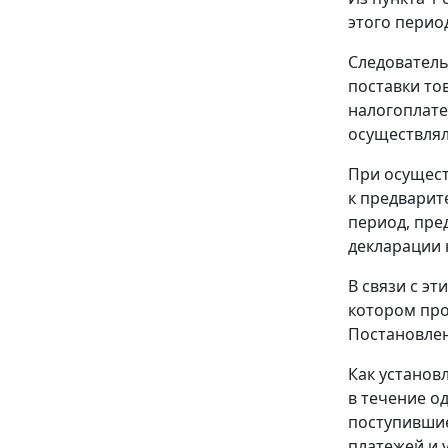
этого перио
Следователь
поставки то
налогоплате
осуществлял
При осущест
к предварит
период, пр
декларации 
В связи с э
котором про
Постановле
Как установ
в течение о
поступившие
платежей и 