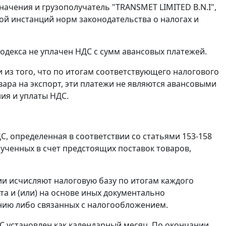
ачения и грузополучатель "TRANSMET LIMITED B.N.I",
ной инстанций норм законодательства о налогах и
одекса не уплачен НДС с сумм авансовых платежей.
 из того, что по итогам соответствующего налогового
вара на экспорт, эти платежи не являются авансовыми
ия и уплаты НДС.
С, определенная в соответствии со
статьями 153-158
лученных в счет предстоящих поставок товаров,
и исчисляют налоговую базу по итогам каждого
та и (или) на основе иных документально
нию либо связанных с налогообложением.
ДС установлен как календарный месяц. По окончании