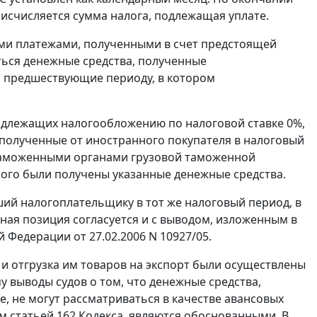
исчисляется сумма налога, подлежащая уплате.
ми платежами, полученными в счет предстоящей
яться денежные средства, полученные
, предшествующие периоду, в котором
одлежащих налогообложению по налоговой ставке 0%,
, полученные от иностранного покупателя в налоговый
аможенными органами грузовой таможенной
орого были получены указанные денежные средства.
ший налогоплательщику в тот же налоговый период, в
ная позиция согласуется и с выводом, изложенным в
Федерации от 27.02.2006 N 10927/05.
и отгрузка им товаров на экспорт были осуществлены
му выводы судов о том, что денежные средства,
, не могут рассматриваться в качестве авансовых
ом
статьей 162
Кодекса, являются обоснованными. В