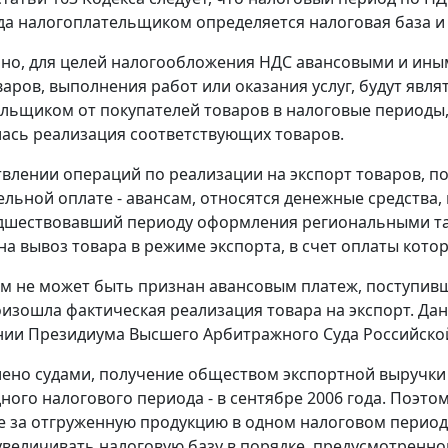
да налогоплательщиком определяется налоговая база и 
но, для целей налогообложения НДС авансовыми и ины
варов, выполнения работ или оказания услуг, будут явл
льщиком от покупателей товаров в налоговые периоды
ась реализация соответствующих товаров.
влении операций по реализации на экспорт товаров, п
ельной оплате - авансам, относятся денежные средства
едшествовавший периоду оформления региональными т
на вывоз товара в
режиме экспорта
, в счет оплаты кот
тим не может быть признан авансовым платеж, поступив
изошла фактическая реализация товара на экспорт. Дан
нии
Президиума Высшего Арбитражного Суда Российской 
лено судами, получение обществом экспортной выручки 
дного налогового периода - в сентябре 2006 года. Поэто
 за отгруженную продукцию в одном налоговом периоде
увеличивать налоговую базу в порядке, предусмотренн