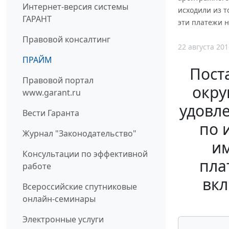
Интернет-версия системы
исходили из т
ГАРАНТ
эти платежи 
Правовой консалтинг
22 августа 201
ПРАЙМ
Пост
Правовой портал
окру
www.garant.ru
удовле
Вести Гаранта
по 
Журнал "Законодательство"
им
Консультации по эффективной
пла
работе
вкл
Всероссийские спутниковые
онлайн-семинары
Электронные услуги