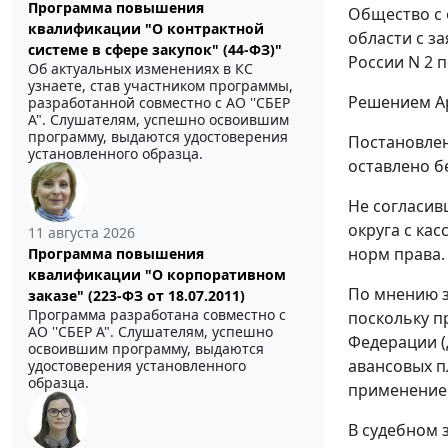
Программа повышения
Общество с 
квалификации "О контрактной
области с з
системе в сфере закупок" (44-ФЗ)"
России N 2 п
Об актуальных изменениях в КС
узнаете, став участником программы,
Решением Ар
разработанной совместно с АО ''СБЕР
А". Слушателям, успешно освоившим
программу, выдаются удостоверения
Постановлен
установленного образца.
оставлено б
Не согласив
округа с ка
11 августа 2026
норм права.
Программа повышения
квалификации "О корпоративном
По мнению з
заказе" (223-ФЗ от 18.07.2011)
Программа разработана совместно с
поскольку п
АО ''СБЕР А". Слушателям, успешно
Федерации (д
освоившим программу, выдаются
авансовых п
удостоверения установленного
образца.
применение
В судебном 