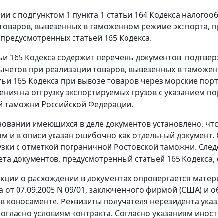
вии с
подпунктом 1 пункта 1 статьи 164
Кодекса налогооб
товаров, вывезенных в таможенном
режиме экспорта
, 
, предусмотренных
статьей 165
Кодекса.
ьи 165
Кодекса содержит перечень документов, подтве
ычетов при реализации товаров, вывезенных в таможе
тьи 165
Кодекса при вывозе товаров через морские по
ения на отгрузку экспортируемых грузов с указанием по
й таможни Российской Федерации.
новании имеющихся в деле документов установлено, что
м и в описи указан ошибочно как отдельный документ.
узки с отметкой пограничной Ростовской таможни. Сле
ета документов, предусмотренный
статьей 165
Кодекса,
кции о расхождении в документах опровергается материа
та от 07.09.2005 N 09/01, заключенного фирмой (США) 
 в коносаменте. Реквизиты получателя нерезидента ука
согласно условиям контракта. Согласно указаниям инос