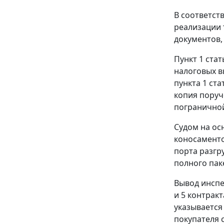
В соответст
реализации 
документов
Пункт 1 стат
налоговых в
пункта 1 ста
копия поруч
погранично
Судом на ос
коносаменто
порта разгр
полного пак
Вывод инспе
и 5 контрак
указывается
покупателя 