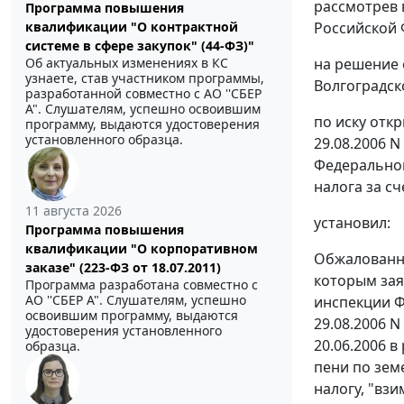
рассмотрев 
Программа повышения
Российской 
квалификации "О контрактной
системе в сфере закупок" (44-ФЗ)"
на решение 
Об актуальных изменениях в КС
узнаете, став участником программы,
Волгоградско
разработанной совместно с АО ''СБЕР
А". Слушателям, успешно освоившим
по иску отк
программу, выдаются удостоверения
установленного образца.
29.08.2006 N
Федеральной
налога за с
11 августа 2026
установил:
Программа повышения
квалификации "О корпоративном
Обжалованны
заказе" (223-ФЗ от 18.07.2011)
которым за
Программа разработана совместно с
АО ''СБЕР А". Слушателям, успешно
инспекции Ф
освоившим программу, выдаются
29.08.2006 N
удостоверения установленного
20.06.2006 в
образца.
пени по зем
налогу, "вз