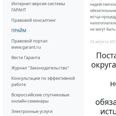
Интернет-версия системы
недействител
ГАРАНТ
обязательным
истца процед
Правовой консалтинг
налогоплател
не могут быт
ПРАЙМ
Правовой портал
24 августа 201
www.garant.ru
Пост
Вести Гаранта
округа
Журнал "Законодательство"
Консультации по эффективной
н
работе
Всероссийские спутниковые
обяз
онлайн-семинары
ист
Электронные услуги