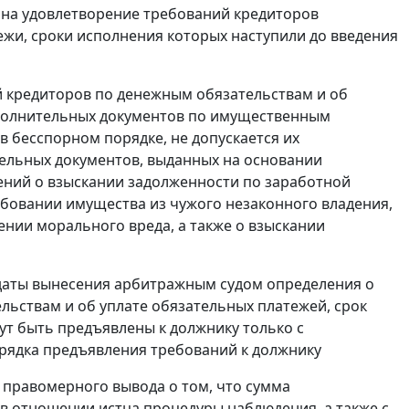
 на удовлетворение требований кредиторов
ежи, сроки исполнения которых наступили до введения
й кредиторов по денежным обязательствам и об
сполнительных документов по имущественным
в бесспорном порядке, не допускается их
ельных документов, выданных на основании
ений о взыскании задолженности по заработной
ебовании имущества из чужого незаконного владения,
нии морального вреда, а также о взыскании
 даты вынесения арбитражным судом определения о
ьствам и об уплате обязательных платежей, срок
ут быть предъявлены к должнику только с
рядка предъявления требований к должнику
правомерного вывода о том, что сумма
в отношении истца процедуры наблюдения, а также с