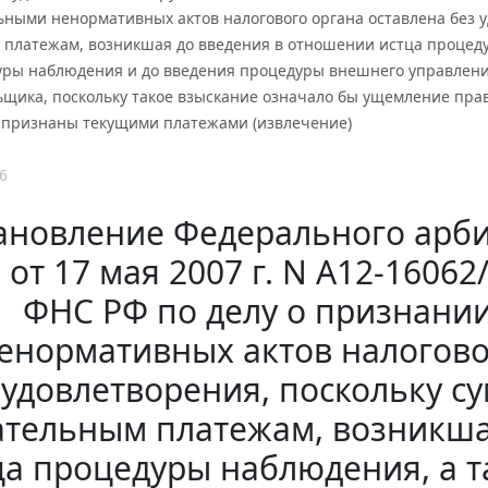
ьными ненормативных актов налогового органа оставлена без у
 платежам, возникшая до введения в отношении истца процед
уры наблюдения и до введения процедуры внешнего управлени
ьщика, поскольку такое взыскание означало бы ущемление прав
ь признаны текущими платежами (извлечение)
6
ановление Федерального арби
 от 17 мая 2007 г. N А12-1606
ФНС РФ по делу о признани
енормативных актов налогово
удовлетворения, поскольку с
ательным платежам, возникша
ца процедуры наблюдения, а т