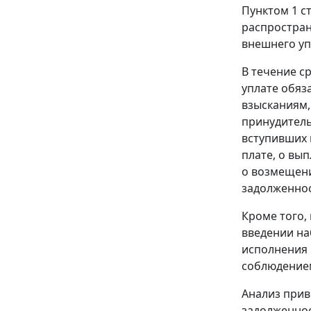
Пунктом 1 с
распростран
внешнего уп
В течение с
уплате обяз
взысканиям,
принудитель
вступивших 
плате, о вы
о возмещени
задолженнос
Кроме того,
введении на
исполнения 
соблюдение
Анализ прив
задолженнос