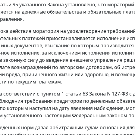
татьи 95
указанного Закона установлено, что мораторий
яется на денежные обязательства и обязательные плат
равления.
рока действия моратория на удовлетворение требовани
ательных платежей приостанавливается исполнение и
 иных документов, взыскание по которым производится 
ное исполнение, за исключением исполнения исполнит
в законную силу до введения внешнего управления реш
плате вознаграждений по авторским договорам, об истр
и вреда, причиненного жизни или здоровью, и возмеще
ти по текущим платежам.
 в соответствии с
пунктом 1 статьи 63
Закона N 127-ФЗ с
блюдения требования кредиторов по денежным обязател
по которым наступил на дату введения наблюдения, мог
м установленного настоящим
Федеральным законом
по
еденных норм давал арбитражным судам основания для 
ти по обязательным платежам, возникшая до введения 