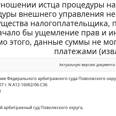
тношении истца процедуры на
уры внешнего управления не 
щества налогоплательщика, п
ачало бы ущемление прав и и
о этого, данные суммы не мо
платежами (изв
Актуальную версию документа
ие Федерального арбитражного суда Поволжского окру
07 г. N А12-16062/06-С36
)
 арбитражный суд Поволжского округа,