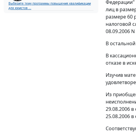
Федерации" в
Выберите тему программы повышения квалификации
для юристов ...
лиц в размер
размере 60 
налоговой с
08.09.2006 N
В остальной
В кассацион
отказе в ис
Изучив мате
удовлетворе
Из приобщен
неисполнени
29.08.2006 в
25.08.2006 в
Соответству