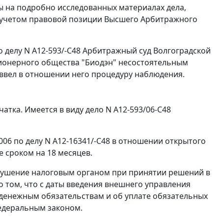
 на подробно исследованных материалах дела,
 учетом правовой позиции Высшего Арбитражного
по
делу
N А12-593/-С48 Арбитражный суд Волгоградской
ционерного общества "Биодэн" несостоятельным
 ввел в отношении него процедуру наблюдения.
атка. Имеется в виду дело N А12-593/06-С48
006 по
делу
N А12-16341/-С48 в отношении открытого
 сроком на 18 месяцев.
рушение налоговым органом при принятии решений в
о том, что с даты введения внешнего управления
денежным обязательствам и об уплате обязательных
едеральным законом
.