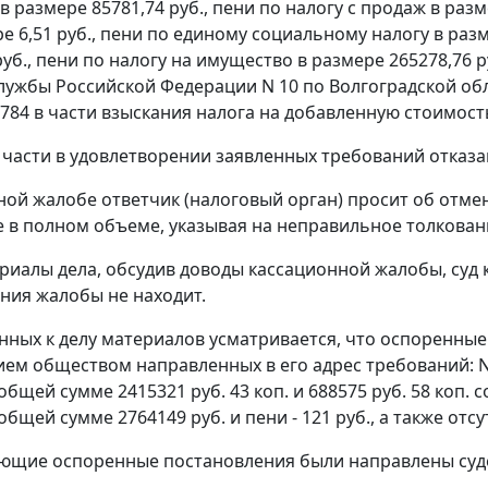
 размере 85781,74 руб., пени по налогу с продаж в разм
е 6,51 руб., пени по единому социальному налогу в разм
руб., пени по налогу на имущество в размере 265278,7
лужбы Российской Федерации N 10 по Волгоградской обла
 784 в части взыскания налога на добавленную стоимость
 части в удовлетворении заявленных требований отказа
ной жалобе ответчик (налоговый орган) просит об отме
ке в полном объеме, указывая на неправильное толкова
риалы дела, обсудив доводы кассационной жалобы, суд
ния жалобы не находит.
ных к делу материалов усматривается, что оспоренные
ем обществом направленных в его адрес требований: N 
 общей сумме 2415321 руб. 43 коп. и 688575 руб. 58 коп.
 общей сумме 2764149 руб. и пени - 121 руб., а также отс
ющие оспоренные постановления были направлены суд