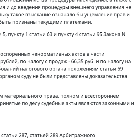
я и до введения процедуры внешнего управления не
льку такое взыскание означало бы ущемление прав и
 быть признаны текущими платежами.
и 5
,
пункту 1 статьи 63
и
пункту 4 статьи 95
Закона N
 оспоренных ненормативных актов в части
блей, по налогу с продаж - 66,35 руб. и по налогу на
ребований налогового органа положениям
статьи 69
органом суду не были представлены доказательства
м материального права, полном и всестороннем
принятые по делу судебные акты являются законными и
 статьи 287
,
статьей 289
Арбитражного