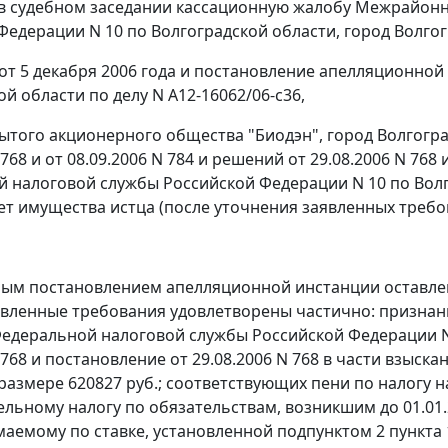
в судебном заседании кассационную жалобу Межрайон
Федерации N 10 по Волгоградской области, город Волгог
от 5 декабря 2006 года и постановление апелляционной 
й области по делу N А12-16062/06-с36,
рытого акционерного общества "Биодэн", город Волгогр
 768 и от 08.09.2006 N 784 и решений от 29.08.2006 N 76
 налоговой службы Российской Федерации N 10 по Волго
чет имущества истца (после уточнения заявленных требо
м постановлением апелляционной инстанции оставлено
явленные требования удовлетворены частично: призн
едеральной налоговой службы Российской Федерации N 1
 768 и постановление от 29.08.2006 N 768 в части взыск
 размере 620827 руб.; соответствующих пени по налогу 
ельному налогу по обязательствам, возникшим до 01.01.
имаемому по ставке, установленной
подпунктом 2 пункта 