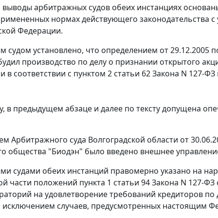
выводы арбитражных судов обеих инстанциях основаны
римененных нормах действующего законодательства с
ской Федерации.
 судом установлено, что определением от 29.12.2005 
будил производство по делу о признании открытого ак
 и в соответствии с
пунктом 2 статьи 62
Закона N 127-ФЗ
, в предыдущем абзаце и далее по тексту допущена опеч
м Арбитражного суда Волгоградской области от 30.06.2
о общества "Биодэн" было введено внешнее управление
и судами обеих инстанций правомерно указано на на
ой части положений
пункта 1 статьи 94
Закона N 127-ФЗ 
раторий на удовлетворение требований кредиторов по 
а исключением случаев, предусмотренных настоящим
Ф