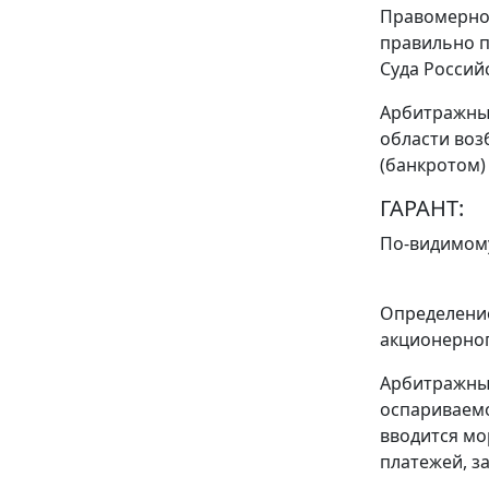
Правомерно 
правильно п
Суда Россий
Арбитражным
области воз
(банкротом)
ГАРАНТ:
По-видимому
Определение
акционерног
Арбитражным
оспариваем
вводится мо
платежей, з