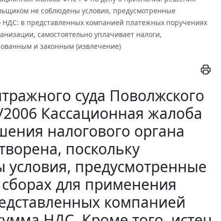
ельщиком не соблюдены условия, предусмотренные
по НДС: в представленных компанией платежных поручениях
ганизации, самостоятельно уплачивает налоги,
снованным и законным (извлечение)
тражного суда Поволжского
68/2006 Кассационная жалоба
шения налогового органа
творена, поскольку
 условия, предусмотренные
и сборах для применения
редставленных компанией
умма НДС. Кроме того, истец