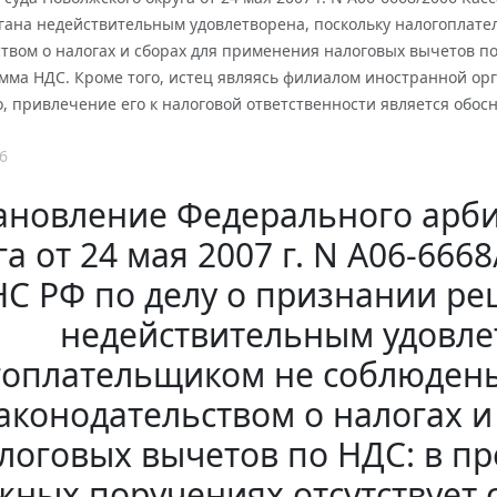
ргана недействительным удовлетворена, поскольку налогоплат
ством о налогах и сборах для применения налоговых вычетов 
умма НДС. Кроме того, истец являясь филиалом иностранной ор
, привлечение его к налоговой ответственности является обо
6
ановление Федерального арби
га от 24 мая 2007 г. N А06-66
С РФ по делу о признании ре
недействительным удовле
гоплательщиком не соблюдены
аконодательством о налогах 
логовых вычетов по НДС: в п
жных поручениях отсутствует с