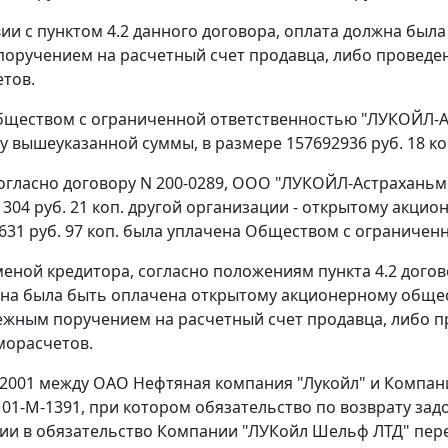
вии с пунктом 4.2 данного договора, оплата должна была
оручением на расчетный счет продавца, либо проведен
тов.
обществом с ограниченной ответственностью "ЛУКОЙЛ-А
у вышеуказанной суммы, в размере 157692936 руб. 18 коп.
 согласно договору N 200-0289, ООО "ЛУКОЙЛ-Астрахань
1304 руб. 21 коп. другой организации - открытому акц
631 руб. 97 коп. была уплачена Обществом с ограниче
сменой кредитора, согласно положениям пункта 4.2 догов
на была быть оплачена открытому акционерному обществ
ежным поручением на расчетный счет продавца, либо п
морасчетов.
4.2001 между ОАО Нефтяная компания "Лукойл" и Компа
 01-М-1391, при котором обязательство по возврату зад
ии в обязательство Компании "ЛУКойл Шельф ЛТД" пер