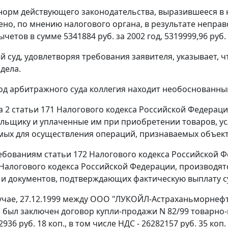
орм действующего законодательства, выразившееся в н
но, по мнению налогового органа, в результате непр
четов в сумме 5341884 руб. за 2002 год, 5319999,96 руб. - 
 суд, удовлетворяя требования заявителя, указывает,
дела.
д арбитражного суда коллегия находит необоснованн
а 2 статьи 171
Налогового кодекса Российской Федераци
льщику и уплаченные им при приобретении товаров, ус
ых для осуществления операций, признаваемых объек
ребованиям
статьи 172
Налогового кодекса Российской 
Налогового кодекса Российской Федерации, производятс
и документов, подтверждающих фактическую выплату с
учае, 27.12.1999 между ООО "ЛУКОЙЛ-Астраханьморнеф
) был заключен договор купли-продажи N 82/99 товарно
936 руб. 18 коп., в том числе НДС - 26282157 руб. 35 коп.