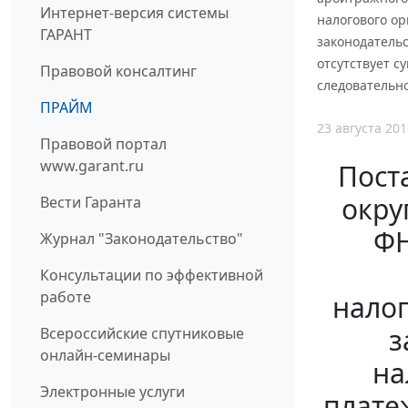
Интернет-версия системы
налогового о
ГАРАНТ
законодатель
отсутствует с
Правовой консалтинг
следовательно
ПРАЙМ
23 августа 201
Правовой портал
www.garant.ru
Пост
окру
Вести Гаранта
ФН
Журнал "Законодательство"
Консультации по эффективной
работе
нало
з
Всероссийские спутниковые
онлайн-семинары
на
Электронные услуги
плате