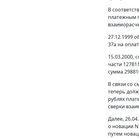
В соответст
платежным п
взаиморасче
27.12.1999 
37а на оплат
15.03.2000,
части 12781
сумма 29881
В связи со 
теперь долж
рублях плат
сверки взаи
Далее, 26.0
о новации N
путем новац