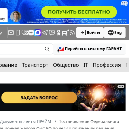
м
Войти
Eng
Перейти в систему ГАРАНТ
ование
Транспорт
Общество
IT
Профессия
П
Документы ленты ПРАЙМ
Постановление Федерального
ассационная жалоба ФНС РФ по делу о признании решения