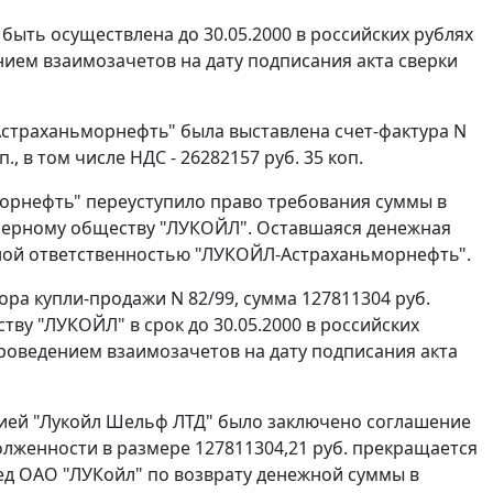
 быть осуществлена до 30.05.2000 в российских рублях
ием взаимозачетов на дату подписания акта сверки
страханьморнефть" была выставлена счет-фактура N
, в том числе НДС - 26282157 руб. 35 коп.
морнефть" переуступило право требования суммы в
ионерному обществу "ЛУКОЙЛ". Оставшаяся денежная
нной ответственностью "ЛУКОЙЛ-Астраханьморнефть".
ора купли-продажи N 82/99, сумма 127811304 руб.
у "ЛУКОЙЛ" в срок до 30.05.2000 в российских
роведением взаимозачетов на дату подписания акта
нией "Лукойл Шельф ЛТД" было заключено соглашение
олженности в размере 127811304,21 руб. прекращается
ед ОАО "ЛУКойл" по возврату денежной суммы в