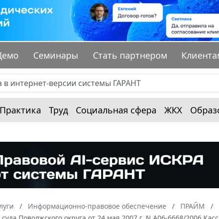
Демо
Семинары
Стать партнером
Клиента
Практика
Труд
Социальная сфера
ЖКХ
Образ
луги
Информационно-правовое обеспечение
ПРАЙМ
суда Поволжского округа от 24 мая 2007 г. N А06-6668/2006 К