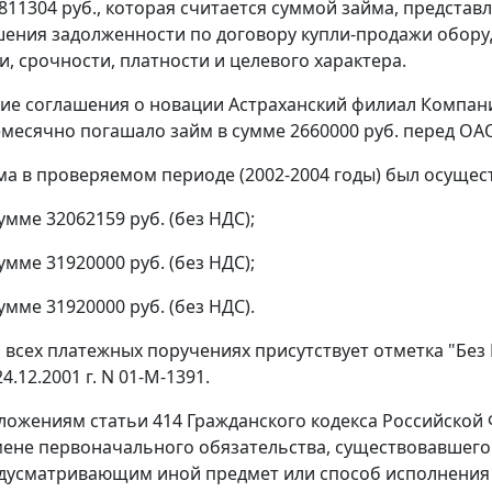
811304 руб., которая считается суммой займа, предст
ения задолженности по договору купли-продажи оборудо
и, срочности, платности и целевого характера.
ие соглашения о новации Астраханский филиал Компан
емесячно погашало займ в сумме 2660000 руб. перед О
ма в проверяемом периоде (2002-2004 годы) был осущест
 сумме 32062159 руб. (без НДС);
 сумме 31920000 руб. (без НДС);
 сумме 31920000 руб. (без НДС).
о всех платежных поручениях присутствует отметка "Без 
4.12.2001 г. N 01-М-1391.
оложениям
статьи 414
Гражданского кодекса Российской
мене первоначального обязательства, существовавшего
дусматривающим иной предмет или способ исполнения 