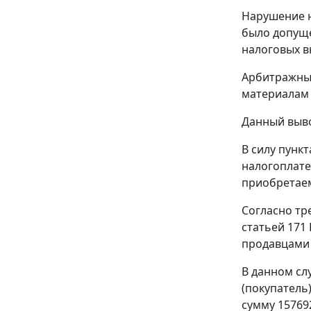
Нарушение н
было допуще
налоговых вы
Арбитражный
материалам 
Данный выво
В силу
пункт
налогоплате
приобретаем
Согласно т
статьей 171
продавцами 
В данном сл
(покупатель
сумму 157692