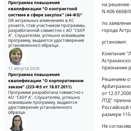
Программа повышения
на решение 
квалификации "О контрактной
N А06-6668/0
системе в сфере закупок" (44-ФЗ)"
Об актуальных изменениях в КС
по заявлени
узнаете, став участником программы,
города Астр
разработанной совместно с АО ''СБЕР
А". Слушателям, успешно освоившим
программу, выдаются удостоверения
установил:
установленного образца.
Компания "Л
Астраханско
признании р
11 августа 2026
Программа повышения
Решением от
квалификации "О корпоративном
Арбитражног
заказе" (223-ФЗ от 18.07.2011)
Программа разработана совместно с
от 12.07.20
АО ''СБЕР А". Слушателям, успешно
ЛТД" призна
освоившим программу, выдаются
Российской 
удостоверения установленного
образца.
размере 1154
Не согласив