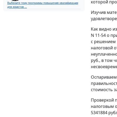
которой про
Выберите тему программы повышения квалификации
для юристов ...
Изучив мате
удовлетвор
Как видно и
N 11-54 о п
с решением 
налоговой о
неуплаченно
руб., в том 
несвоевреме
Оспариваемо
правильност
стоимость за
Проверкой п
налоговым ор
5341884 рубля