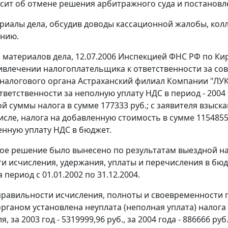
сит об отмене решения арбитражного суда и постанов
риалы дела, обсудив доводы кассационной жалобы, кол
ению.
з материалов дела, 12.07.2006 Инспекцией ФНС РФ по К
ривлечении налогоплательщика к ответственности за с
налогового органа Астраханский филиал Компании "ЛУКо
тветственности за неполную уплату НДС в период - 2004
й суммы налога в сумме 177333 руб.; с заявителя взыск
числе, налога на добавленную стоимость в сумме 1154855
нную уплату НДС в бюджет.
е решение было вынесено по результатам выездной на
и исчисления, удержания, уплаты и перечисления в бюдж
 период с 01.01.2002 по 31.12.2004.
равильности исчисления, полноты и своевременности 
ганом установлена неуплата (неполная уплата) налога в 
, за 2003 год - 5319999,96 руб., за 2004 года - 886666 руб