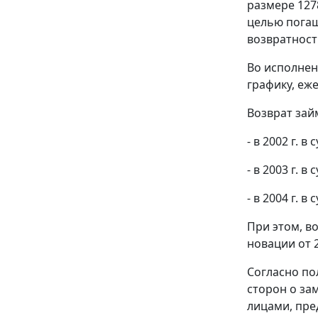
размере 127
целью погаш
возвратност
Во исполнен
графику, еж
Возврат зай
- в 2002 г. в
- в 2003 г. в
- в 2004 г. в
При этом, в
новации от 2
Согласно п
сторон о за
лицами, пре