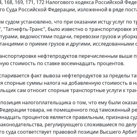
4
,
168
,
169
,
171
,
172
Налогового кодекса Российской Феде
о Суда Российской Федерации, изложенной в ряде пос
 судом установлено, что при оказании истцу услуг по
, "Татнефть-Транс", было известно о транспортировке э
турами, ведомостями подачи, перевозки грузов и уборк
итанциями о приеме грузов и другими, исследованными 
ранспортировке нефтепродуктов перечисленным выше п
ную стоимость по ставке восемнадцать процентов.
спаривается факт вывоза нефтепродуктов за пределы т
ая спорные суммы налога на добавленную стоимость в н
льщик сам относит спорные транспортные услуги к тра
озиция налогоплательщика о том, что ему были оказан
 Федерации товара, не помещенного под таможенный
р
мнадцать процентов является правильным, признана с
законодательства, регулирующего сложившиеся по делу
о суда соответствует правовой позиции Высшего Арби