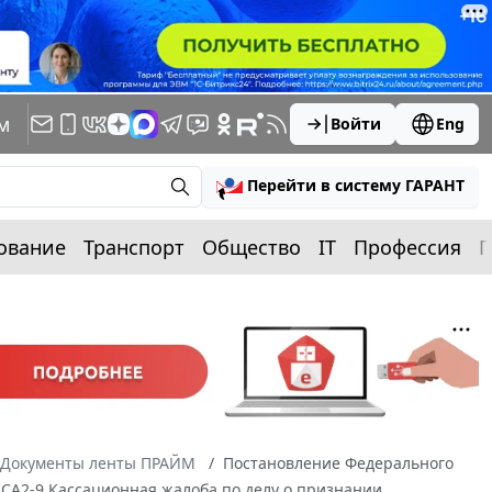
м
Войти
Eng
Перейти в систему ГАРАНТ
ование
Транспорт
Общество
IT
Профессия
П
Документы ленты ПРАЙМ
Постановление Федерального
6-СА2-9 Кассационная жалоба по делу о признании