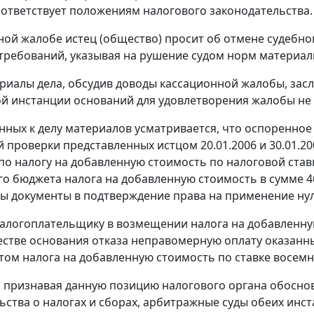
оответствует положениям налогового законодательства.
ной жалобе истец (общество) просит об отмене судебно
требований, указывая на рушение судом норм материал
риалы дела, обсудив доводы кассационной жалобы, засл
й инстанции оснований для удовлетворения жалобы не 
ных к делу материалов усматривается, что оспоренно
 проверки представленных истцом 20.01.2006 и 30.01.2
по налогу на добавленную стоимость по налоговой став
о бюджета налога на добавленную стоимость в сумме 4
ы документы в подтверждение права на применение нул
алогоплательщику в возмещении налога на добавленную
честве основания отказа неправомерную оплату оказанн
етом налога на добавленную стоимость по ставке восем
 признавая данную позицию налогового органа обосно
ьства о налогах и сборах, арбитражные суды обеих ин