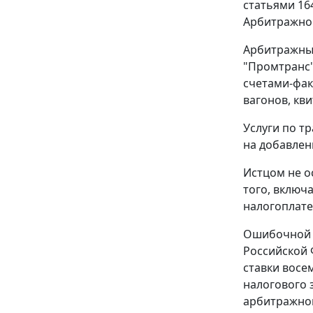
статьями 16
Арбитражног
Арбитражным
"Промтранс"
счетами-фак
вагонов, кв
Услуги по т
на добавлен
Истцом не о
того, включ
налогоплате
Ошибочной п
Российской
ставки восе
налогового 
арбитражног