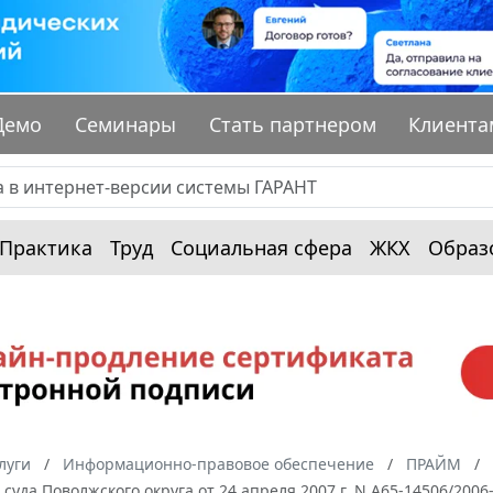
Демо
Семинары
Стать партнером
Клиента
Практика
Труд
Социальная сфера
ЖКХ
Образ
луги
Информационно-правовое обеспечение
ПРАЙМ
суда Поволжского округа от 24 апреля 2007 г. N А65-14506/200