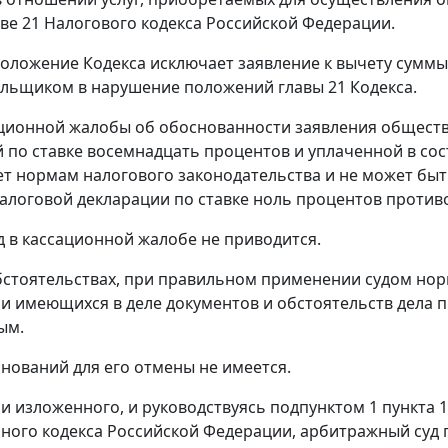
ве 21
Налогового кодекса Российской Федерации.
положение
Кодекса
исключает заявление к вычету суммы
ельщиком в нарушение положений
главы 21
Кодекса.
ционной жалобы об обоснованности заявления обществ
 по ставке восемнадцать процентов и уплаченной в сост
ет нормам налогового законодательства и не может быт
алоговой декларации по ставке ноль процентов против
д в кассационной жалобе не приводится.
бстоятельствах, при правильном применении судом нор
и имеющихся в деле документов и обстоятельств дела п
ым.
нований для его отмены не имеется.
и изложенного, и руководствуясь
подпунктом 1 пункта 1
ного кодекса Российской Федерации, арбитражный суд 