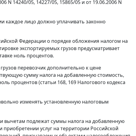
006 N 14240/05
,
14227/05
,
15865/05
и от
19.06.2006 N
ии каждое лицо должно уплачивать законно
сийской Федерации о порядке обложения налогом на
тировке экспортируемых грузов предусматривает
тавке ноль процентов.
 грузов перевозчик дополнительно к цене
тствующую сумму налога на добавленную стоимость,
ноль процентов (
статьи 168
,
169
Налогового кодекса
звольно изменять установленную налоговым
и вычетам подлежат суммы налога на добавленную
и приобретении услуг на территории Российской
операций, признаваемых объектами налогообложения