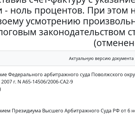
и - ноль процентов. При этом
воему усмотрению произволь
логовым законодательством ст
(отменен
Актуальную версию документа
ие Федерального арбитражного суда Поволжского окру
 2007 г. N А65-14506/2006-СА2-9
)
нием
Президиума Высшего Арбитражного Суда РФ от 6 но