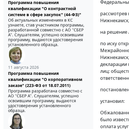
Федеральный
Программа повышения
квалификации "О контрактной
рассмотрев 
системе в сфере закупок" (44-ФЗ)"
Об актуальных изменениях в КС
Нижнекамск
узнаете, став участником программы,
разработанной совместно с АО ''СБЕР
на решение 
А". Слушателям, успешно освоившим
программу, выдаются удостоверения
по иску отк
установленного образца.
Межрайонной
Нижнекамск,
декларации 
11 августа 2026
лиц: общест
Программа повышения
ответственн
квалификации "О корпоративном
заказе" (223-ФЗ от 18.07.2011)
постановлен
Программа разработана совместно с
АО ''СБЕР А". Слушателям, успешно
освоившим программу, выдаются
установил:
удостоверения установленного
образца.
Обжалованны
было извест
оплата услу