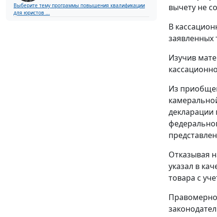
Выберите тему программы повышения квалификации
вычету не с
для юристов ...
В кассацион
заявленных 
Изучив мате
кассационно
Из приобщен
камеральной
декларации 
федеральног
представлен
Отказывая н
указал в ка
товара с уч
Правомерно
законодател