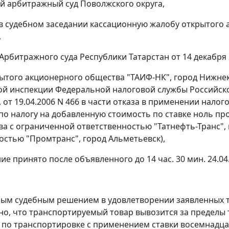
 арбитражный суд Поволжского округа,
в судебном заседании кассационную жалобу открытого 
,
Арбитражного суда Республики Татарстан от 14 декабря 2
рытого акционерного общества "ТАИФ-НК", город Нижне
 инспекции Федеральной налоговой службы Российской
 от 19.04.2006 N 466 в части отказа в применении нало
по налогу на добавленную стоимость по ставке ноль про
ва с ограниченной ответственностью "Татнефть-Транс",
остью "Промтранс", город Альметьевск),
ие принято после объявленного до 14 час. 30 мин. 24.04
м судебным решением в удовлетворении заявленных тр
но, что транспортируемый товар вывозится за пределы 
г по транспортировке с применением ставки восемнадца