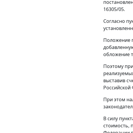
постановлен
16305/05
.
Согласно
пу
установленн
Положение
добавленную
обложение т
Поэтому при
реализуемых
выставив сч
Российской 
При этом на
законодател
В силу
пункт
стоимость, 
Федерации в