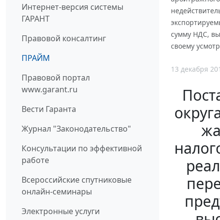
Интернет-версия системы
недействитель
ГАРАНТ
экспортируем
сумму НДС, вы
Правовой консалтинг
своему усмотр
ПРАЙМ
13 декабря 20
Правовой портал
www.garant.ru
Пост
округа
Вести Гаранта
жа
Журнал "Законодательство"
налог
Консультации по эффективной
работе
реал
пере
Всероссийские спутниковые
онлайн-семинары
пред
Электронные услуги
выс