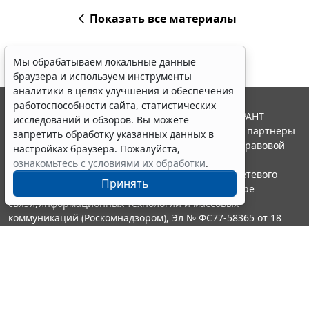
Показать все материалы
Мы обрабатываем локальные данные
браузера и используем инструменты
аналитики в целях улучшения и обеспечения
работоспособности сайта, статистических
© ООО "НПП "ГАРАНТ-СЕРВИС", 2026. Система ГАРАНТ
исследований и обзоров. Вы можете
выпускается с 1990 года. Компания "Гарант" и ее партнеры
запретить обработку указанных данных в
являются участниками Российской ассоциации правовой
настройках браузера. Пожалуйста,
информации ГАРАНТ.
ознакомьтесь с условиями их обработки
.
Портал ГАРАНТ.РУ зарегистрирован в качестве сетевого
Принять
издания Федеральной службой по надзору в сфере
связи,информационных технологий и массовых
коммуникаций (Роскомнадзором), Эл № ФС77-58365 от 18
июня 2014 года.
16+
Контакты
8-800-200-88-88