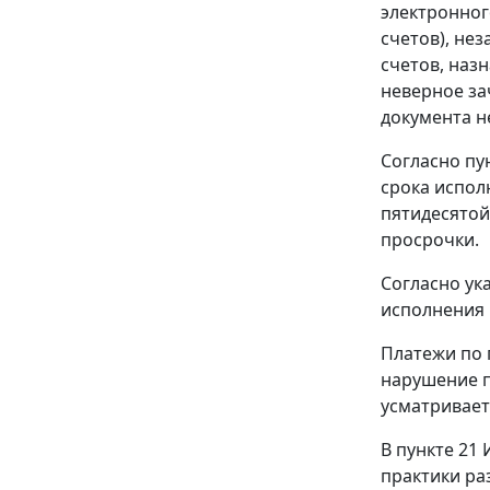
электронног
счетов), не
счетов, наз
неверное за
документа н
Согласно
пу
срока испол
пятидесято
просрочки.
Согласно ук
исполнения 
Платежи по 
нарушение
усматривает
В
пункте 21
И
практики ра