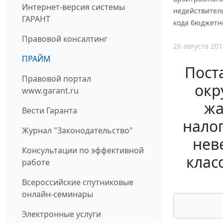
Интернет-версия системы
недействител
ГАРАНТ
кода бюджетно
Правовой консалтинг
26 августа 201
ПРАЙМ
Пост
Правовой портал
окр
www.garant.ru
жа
Вести Гаранта
налог
Журнал "Законодательство"
нев
Консультации по эффективной
клас
работе
Всероссийские спутниковые
онлайн-семинары
Электронные услуги