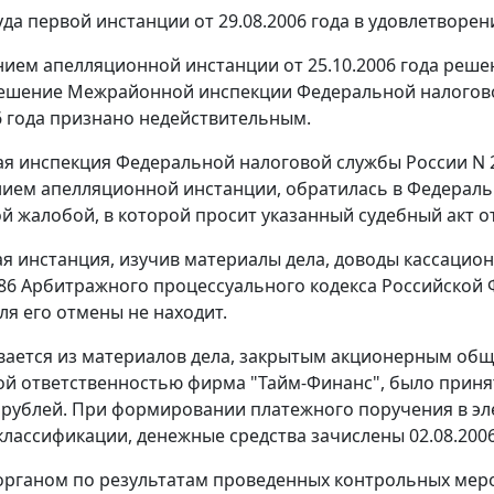
да первой инстанции от 29.08.2006 года в удовлетворе
ием апелляционной инстанции от 25.10.2006 года решен
ешение Межрайонной инспекции Федеральной налоговой
06 года признано недействительным.
 инспекция Федеральной налоговой службы России N 2
ием апелляционной инстанции, обратилась в Федераль
й жалобой, в которой просит указанный судебный акт о
я инстанция, изучив материалы дела, доводы кассацион
86
Арбитражного процессуального кодекса Российской Ф
ля его отмены не находит.
вается из материалов дела, закрытым акционерным обще
й ответственностью фирма "Тайм-Финанс", было принято
 рублей. При формировании платежного поручения в эл
лассификации, денежные средства зачислены 02.08.2006
рганом по результатам проведенных контрольных меропр