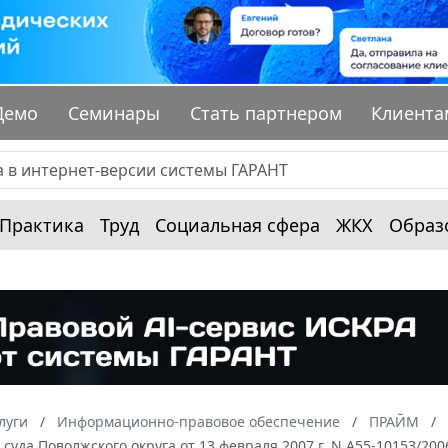
Демо
Семинары
Стать партнером
Клиента
Практика
Труд
Социальная сфера
ЖКХ
Образ
луги
Информационно-правовое обеспечение
ПРАЙМ
суда Поволжского округа от 13 февраля 2007 г. N А55-10153/20