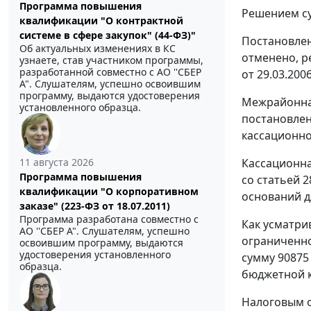
Программа повышения
Решением су
квалификации "О контрактной
системе в сфере закупок" (44-ФЗ)"
Постановлен
Об актуальных изменениях в КС
отменено, р
узнаете, став участником программы,
разработанной совместно с АО ''СБЕР
от 29.03.20
А". Слушателям, успешно освоившим
программу, выдаются удостоверения
Межрайонная
установленного образца.
постановлен
кассационно
11 августа 2026
Кассационна
Программа повышения
со
статьей 2
квалификации "О корпоративном
оснований д
заказе" (223-ФЗ от 18.07.2011)
Программа разработана совместно с
Как усматри
АО ''СБЕР А". Слушателям, успешно
ограниченно
освоившим программу, выдаются
удостоверения установленного
сумму 90875
образца.
бюджетной к
Налоговым о