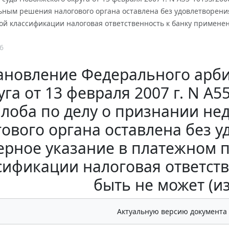
ьным решения налогового органа оставлена без удовлетворения
й классификации налоговая ответственность к банку применен
6
ановление Федерального арби
уга от 13 февраля 2007 г. N А
лоба по делу о признании н
ового органа оставлена без у
ерное указание в платежном 
сификации налоговая ответст
быть не может (и
Актуальную версию документа