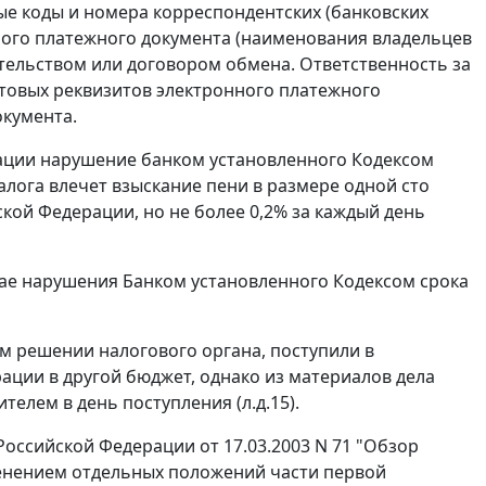
е коды и номера корреспондентских (банковских
нного платежного документа (наименования владельцев
ательством или договором обмена. Ответственность за
стовых реквизитов электронного платежного
окумента.
ации нарушение банком установленного
Кодексом
лога влечет взыскание пени в размере одной сто
кой Федерации, но не более 0,2% за каждый день
учае нарушения Банком установленного
Кодексом
срока
 решении налогового органа, поступили в
ации в другой бюджет, однако из материалов дела
елем в день поступления (л.д.15).
ссийской Федерации от 17.03.2003 N 71 "Обзор
енением отдельных положений части первой