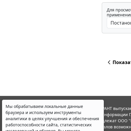
Для просмо
применения
Показа
Мы обрабатываем локальные данные
браузера и используем инструменты
аналитики в целях улучшения и обеспечения
работоспособности сайта, статистических
исследований и обзоров. Вы можете
запретить обработку указанных данных в
настройках браузера. Пожалуйста,
ознакомьтесь с условиями их обработки
.
© ООО "НПП "ГАРАНТ-СЕРВИС", 2026. Система ГАРАНТ выпускае
Принять
участниками Российской ассоциации правовой информации Г
Все права на материалы сайта ГАРАНТ.РУ принадлежат ООО "
Полное или частичное воспроизведение материалов возможн