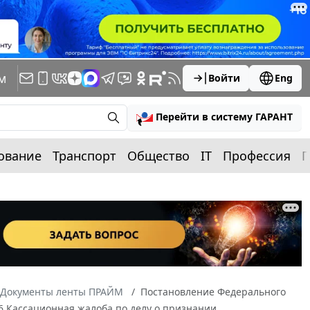
м
Войти
Eng
Перейти в систему ГАРАНТ
ование
Транспорт
Общество
IT
Профессия
П
Документы ленты ПРАЙМ
Постановление Федерального
06 Кассационная жалоба по делу о признании