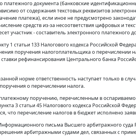
о платежного документа (банковские идентификационны
зависимо от содержания текстовых реквизитов электро
начение платежа), если иное не предусмотрено законод
числение средств из-за несоответствия цифровых и тек
есет участник - составитель электронного платежного д
нкту 1 статьи 133
Налогового кодекса Российской Федер
нения поручения налогоплательщика о перечислении на
й
ставки рефинансирования
Центрального банка Российс
азанной норме ответственность наступает только в сл
поручения о перечислении налога.
платежному поручению, перечисленным в оспариваемом
пункта 3 статьи 45
Налогового кодекса Российской Федер
ся, что перечисление налогов в бюджет исполнено заявит
нформационного письма Высшего арбитражного суда Ро
зрешения арбитражными судами дел, связанных с прим