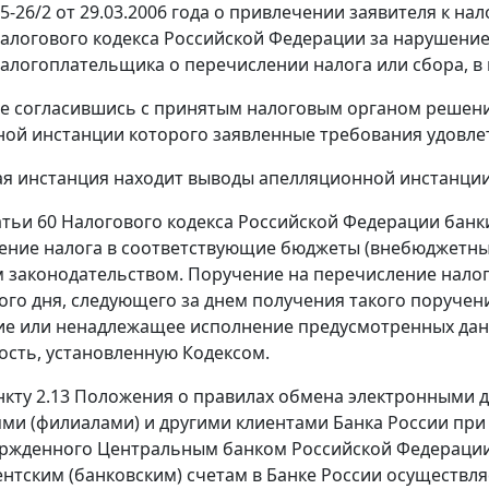
5-26/2 от 29.03.2006 года о привлечении заявителя к н
алогового кодекса Российской Федерации за нарушени
алогоплательщика о перечислении налога или сбора, в в
не согласившись с принятым налоговым органом решени
ой инстанции которого заявленные требования удовле
ая инстанция находит выводы апелляционной инстанци
атьи 60
Налогового кодекса Российской Федерации банк
ение налога в соответствующие бюджеты (внебюджетны
 законодательством. Поручение на перечисление налог
го дня, следующего за днем получения такого поручен
ие или ненадлежащее исполнение предусмотренных да
ость, установленную
Кодексом
.
нкту 2.13
Положения о правилах обмена электронными д
ми (филиалами) и другими клиентами Банка России при
вержденного Центральным банком Российской Федераци
нтским (банковским) счетам в Банке России осуществля