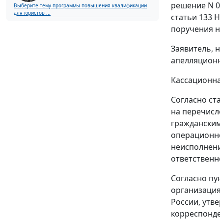
решение N 0
Выберите тему программы повышения квалификации
для юристов ...
статьи 133
Н
поручения н
Заявитель, 
апелляционн
Кассационн
Согласно
ст
на перечисл
гражданским
операционно
неисполнен
ответственн
Согласно
пу
организация
России, ут
корреспонде