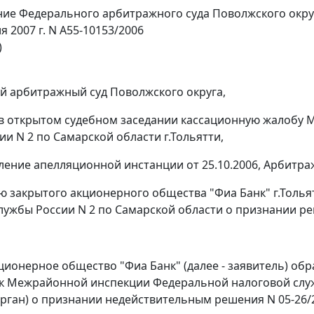
ие Федерального арбитражного суда Поволжского окру
я 2007 г. N А55-10153/2006
)
 арбитражный суд Поволжского округа,
в открытом судебном заседании кассационную жалобу
ии N 2 по Самарской области г.Тольятти,
ление апелляционной инстанции от 25.10.2006, Арбитра
ю закрытого акционерного общества "Фиа Банк" г.Тол
лужбы России N 2 по Самарской области о признании р
ционерное общество "Фиа Банк" (далее - заявитель) об
к Межрайонной инспекции Федеральной налоговой служб
рган) о признании недействительным решения N 05-26/2 