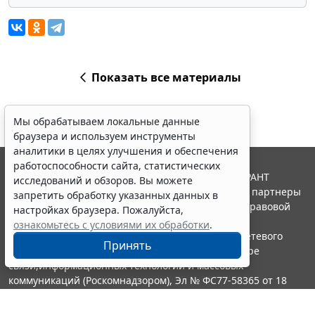
Показать все материалы
Мы обрабатываем локальные данные
браузера и используем инструменты
аналитики в целях улучшения и обеспечения
работоспособности сайта, статистических
© ООО "НПП "ГАРАНТ-СЕРВИС", 2026. Система ГАРАНТ
исследований и обзоров. Вы можете
выпускается с 1990 года. Компания "Гарант" и ее партнеры
запретить обработку указанных данных в
являются участниками Российской ассоциации правовой
настройках браузера. Пожалуйста,
информации ГАРАНТ.
ознакомьтесь с условиями их обработки
.
Портал ГАРАНТ.РУ зарегистрирован в качестве сетевого
Принять
издания Федеральной службой по надзору в сфере
связи,информационных технологий и массовых
коммуникаций (Роскомнадзором), Эл № ФС77-58365 от 18
июня 2014 года.