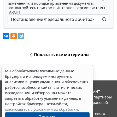
изменениях и порядке применения документа,
воспользуйтесь поиском в Интернет-версии системы
ГАРАНТ:
Показать все материалы
Мы обрабатываем локальные данные
браузера и используем инструменты
аналитики в целях улучшения и обеспечения
работоспособности сайта, статистических
© ООО "НПП "ГАРАНТ-СЕРВИС", 2026. Система ГАРАНТ
исследований и обзоров. Вы можете
выпускается с 1990 года. Компания "Гарант" и ее партнеры
запретить обработку указанных данных в
являются участниками Российской ассоциации правовой
настройках браузера. Пожалуйста,
информации ГАРАНТ.
ознакомьтесь с условиями их обработки
.
Портал ГАРАНТ.РУ зарегистрирован в качестве сетевого