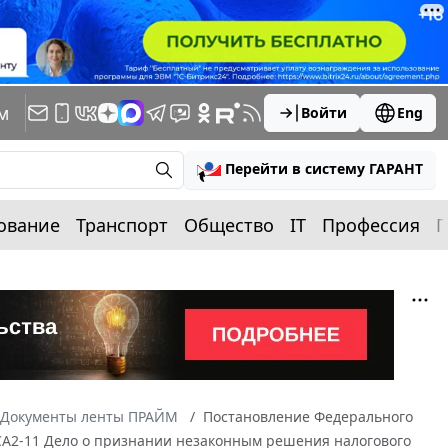
м
Войти
Eng
Перейти в систему ГАРАНТ
ование
Транспорт
Общество
IT
Профессия
П
Документы ленты ПРАЙМ
Постановление Федерального
6-СА2-11 Дело о признании незаконным решения налогового