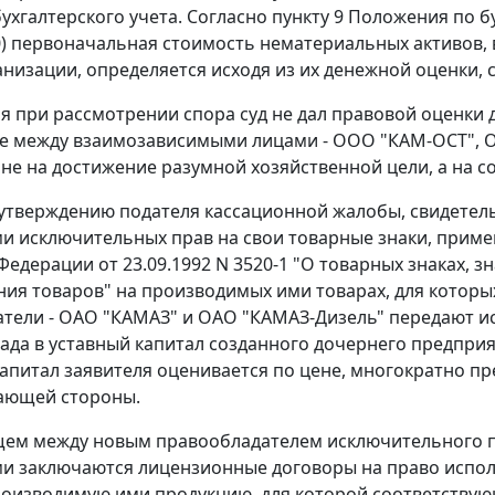
ухгалтерского учета. Согласно
пункту 9
Положения по бу
0) первоначальная стоимость нематериальных активов, в
анизации, определяется исходя из их денежной оценки,
мя при рассмотрении спора суд не дал правовой оценки д
е между взаимозависимыми лицами - ООО "КАМ-ОСТ", О
не на достижение разумной хозяйственной цели, а на со
 утверждению подателя кассационной жалобы, свидетел
и исключительных прав на свои товарные знаки, приме
Федерации от 23.09.1992 N 3520-1 "О товарных знаках, 
ия товаров" на производимых ими товарах, для которы
тели - ОАО "КАМАЗ" и ОАО "КАМАЗ-Дизель" передают ис
лада в уставный капитал созданного дочернего предприя
капитал заявителя оценивается по цене, многократно 
ающей стороны.
ем между новым правообладателем исключительного пра
и заключаются лицензионные договоры на право испол
роизводимую ими продукцию, для которой соответствую