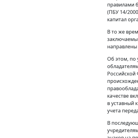
правилами б
(ПБУ 14/200
капитал орг
В то же вре
заключаемы
направлены 
Об этом, по
обладателям
Российской 
происхожден
правооблада
качестве вк
в уставный 
учета перед
В последующ
учредителям
знаков на п