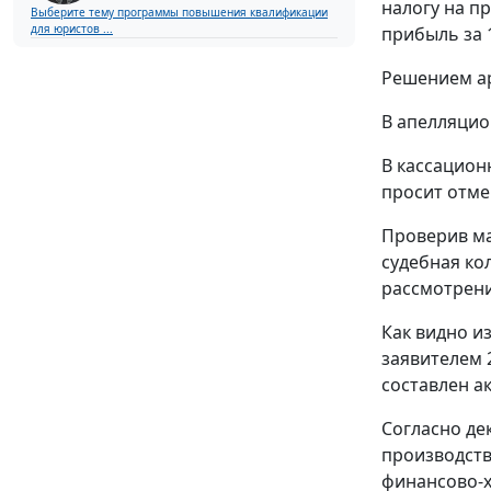
налогу на п
Выберите тему программы повышения квалификации
для юристов ...
прибыль за 1
Решением ар
В апелляцио
В кассацион
просит отме
Проверив ма
судебная ко
рассмотрен
Как видно и
заявителем 
составлен ак
Согласно де
производств
финансово-х