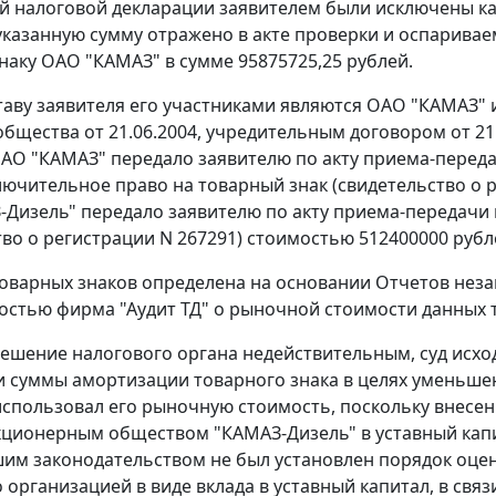
й налоговой декларации заявителем были исключены ка
указанную сумму отражено в акте проверки и оспаривае
наку ОАО "КАМАЗ" в сумме 95875725,25 рублей.
таву заявителя его участниками являются ОАО "КАМАЗ" 
общества от 21.06.2004, учредительным договором от 21
 ОАО "КАМАЗ" передало заявителю по акту приема-переда
лючительное право на товарный знак (свидетельство о р
Дизель" передало заявителю по акту приема-передачи 
тво о регистрации N 267291) стоимостью 512400000 рубл
оварных знаков определена на основании Отчетов нез
остью фирма "Аудит ТД" о рыночной стоимости данных 
ешение налогового органа недействительным, суд исхо
 суммы амортизации товарного знака в целях уменьш
спользовал его рыночную стоимость, поскольку внесен
ционерным обществом "КАМАЗ-Дизель" в уставный капита
им законодательством не был установлен порядок оцен
 организацией в виде вклада в уставный капитал, в свя