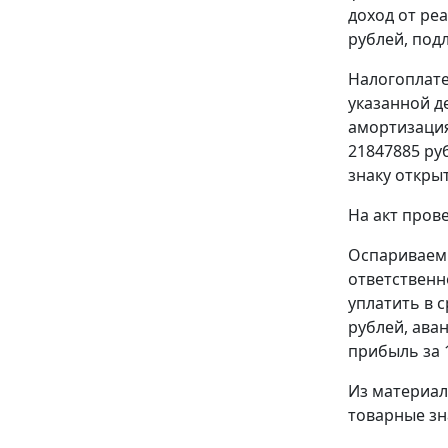
доход от ре
рублей, под
Налогоплате
указанной д
амортизация
21847885 ру
знаку откры
На акт пров
Оспариваемы
ответственн
уплатить в 
рублей, ава
прибыль за 1
Из материал
товарные зн