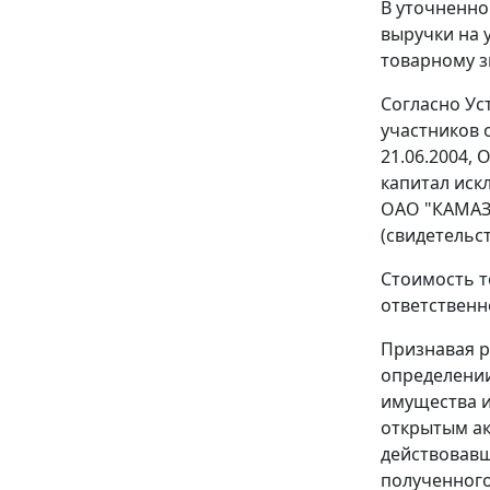
В уточненно
выручки на 
товарному з
Согласно Ус
участников 
21.06.2004,
капитал иск
ОАО "КАМАЗ-
(свидетельс
Стоимость т
ответственн
Признавая р
определении
имущества и
открытым ак
действовавш
полученного