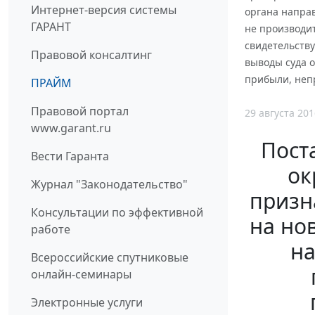
Интернет-версия системы
органа направ
ГАРАНТ
не производит
свидетельству
Правовой консалтинг
выводы суда 
прибыли, неп
ПРАЙМ
Правовой портал
29 августа 201
www.garant.ru
Пост
Вести Гаранта
ок
Журнал "Законодательство"
призн
Консультации по эффективной
на но
работе
на
Всероссийские спутниковые
онлайн-семинары
Электронные услуги