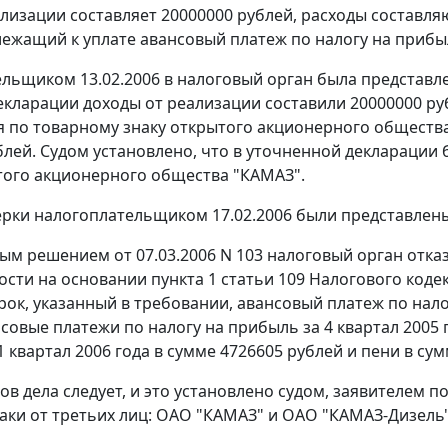
ализации составляет 20000000 рублей, расходы составляю
лежащий к уплате авансовый платеж по налогу на прибыл
льщиком 13.02.2006 в налоговый орган была представле
екларации доходы от реализации составили 20000000 руб
 по товарному знаку открытого акционерного общества 
блей. Судом установлено, что в уточненной декларации
того акционерного общества "КАМАЗ".
ерки налогоплательщиком 17.02.2006 были представлен
м решением от 07.03.2006 N 103 налоговый орган отказ
ости на основании
пункта 1 статьи 109
Налогового кодек
срок, указанный в требовании, авансовый платеж по нало
нсовые платежи по налогу на прибыль за 4 квартал 2005
 квартал 2006 года в сумме 4726605 рублей и пени в сум
ов дела следует, и это установлено судом, заявителем п
аки от третьих лиц: ОАО "КАМАЗ" и ОАО "КАМАЗ-Дизель"