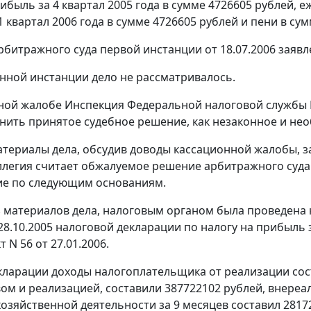
рибыль за 4 квартал 2005 года в сумме 4726605 рублей,
 квартал 2006 года в сумме 4726605 рублей и пени в сум
битражного суда первой инстанции от 18.07.2006 заяв
нной инстанции дело не рассматривалось.
ной жалобе Инспекция Федеральной налоговой службы
нить принятое судебное решение, как незаконное и не
териалы дела, обсудив доводы кассационной жалобы, з
ллегия считает обжалуемое решение арбитражного суд
ие по следующим основаниям.
з материалов дела, налоговым органом была проведена
28.10.2005 налоговой декларации по налогу на прибыль з
т N 56 от 27.01.2006.
кларации доходы налогоплательщика от реализации сост
ом и реализацией, составили 387722102 рублей, внереа
озяйственной деятельности за 9 месяцев составил 2817