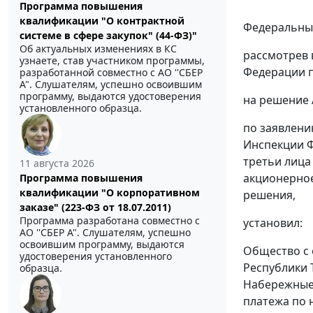
Программа повышения
квалификации "О контрактной
Федеральный
системе в сфере закупок" (44-ФЗ)"
Об актуальных изменениях в КС
рассмотрев 
узнаете, став участником программы,
Федерации п
разработанной совместно с АО ''СБЕР
А". Слушателям, успешно освоившим
программу, выдаются удостоверения
на решение 
установленного образца.
по заявлени
Инспекции Ф
третьи лица
11 августа 2026
акционерное
Программа повышения
квалификации "О корпоративном
решения,
заказе" (223-ФЗ от 18.07.2011)
Программа разработана совместно с
установил:
АО ''СБЕР А". Слушателям, успешно
освоившим программу, выдаются
Общество с 
удостоверения установленного
Республики 
образца.
Набережные 
платежа по 