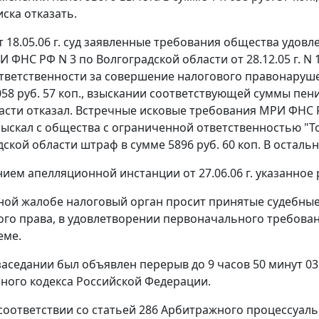
ска отказать.
 18.05.06 г. суд заявленные требования общества удов
 ФНС РФ N 3 по Волгоградской области от 28.12.05 г. N
тветственности за совершение налогового правонаруше
58 руб. 57 коп., взыскании соответствующей суммы пени,
асти отказал. Встречные исковые требования МРИ ФНС 
зыскал с общества с ограниченной ответственностью "Т
дской области штраф в сумме 5896 руб. 60 коп. В остал
ием апелляционной инстанции от 27.06.06 г. указанное
ной жалобе налоговый орган просит принятые судебны
го права, в удовлетворении первоначального требован
еме.
аседании был объявлен перерыв до 9 часов 50 минут 03.
ного кодекса Российской Федерации.
соответствии со
статьей 286
Арбитражного процессуальн