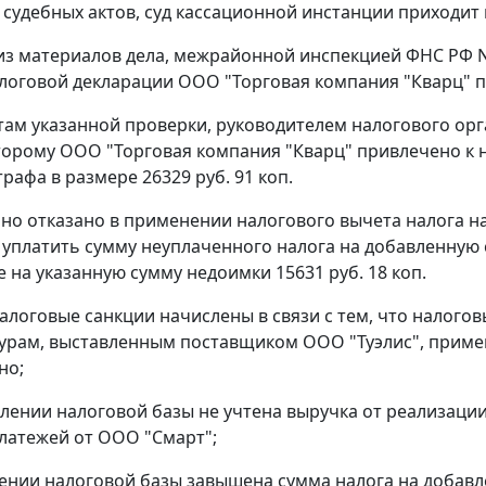
судебных актов, суд кассационной инстанции приходит 
 из материалов дела, межрайонной инспекцией ФНС РФ 
логовой декларации ООО "Торговая компания "Кварц" по
там указанной проверки, руководителем налогового орган
торому ООО "Торговая компания "Кварц" привлечено к 
рафа в размере 26329 руб. 91 коп.
о отказано в применении налогового вычета налога на 
уплатить сумму неуплаченного налога на добавленную ст
 на указанную сумму недоимки 15631 руб. 18 коп.
алоговые санкции начислены в связи с тем, что налого
урам, выставленным поставщиком ООО "Туэлис", приме
но;
елении налоговой базы не учтена выручка от реализации 
латежей от ООО "Смарт";
лении налоговой базы завышена сумма налога на добав