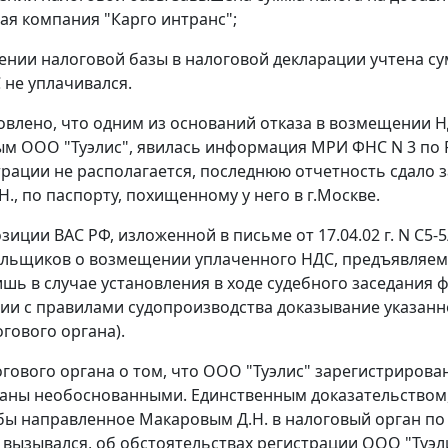
ая компания "Карго интранс";
лении налоговой базы в налоговой декларации учтена сум
 не уплачивался.
овлено, что одним из оснований отказа в возмещении НД
м ООО "Туэлис", явилась информация МРИ ФНС N 3 по Р
трации не располагается, последнюю отчетность сдало з
., по паспорту, похищенному у него в г.Москве.
озиции ВАС РФ, изложенной в
письме
от 17.04.02 г. N С5
льщиков о возмещении уплаченного НДС, предъявляем
шь в случае установления в ходе судебного заседания 
вии с правилами судопроизводства доказывание указанн
огового органа).
гового органа о том, что ООО "Туэлис" зарегистрирован
аны необоснованными. Единственным доказательством,
бы направленное Макаровым Д.Н. в налоговый орган по ме
 вызывался, об обстоятельствах регистрации ООО "Туэл