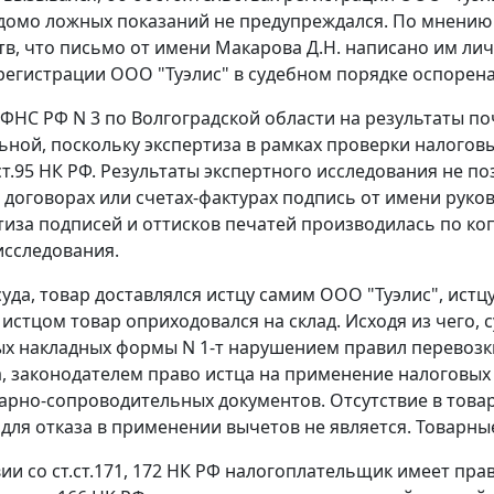
едомо ложных показаний не предупреждался. По мнению
тв, что письмо от имени Макарова Д.Н. написано им ли
регистрации ООО "Туэлис" в судебном порядке оспорена
ФНС РФ N 3 по Волгоградской области на результаты по
ьной, поскольку экспертиза в рамках проверки налогов
ст.95
НК РФ. Результаты экспертного исследования не по
- договорах или счетах-фактурах подпись от имени рук
ртиза подписей и оттисков печатей производилась по ко
исследования.
уда, товар доставлялся истцу самим ООО "Туэлис", истцу
стцом товар оприходовался на склад. Исходя из чего, с
ых накладных
формы N 1-т
нарушением правил перевозки 
, законодателем право истца на применение налоговых 
арно-сопроводительных документов. Отсутствие в товар
для отказа в применении вычетов не является. Товарн
вии со
ст.ст.171
,
172
НК РФ налогоплательщик имеет прав