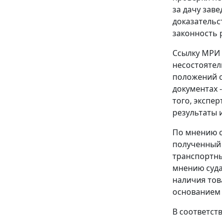
за дачу зав
доказательс
законность 
Ссылку МРИ 
несостоятел
положений
документах 
того, экспе
результаты 
По мнению с
полученный и
транспортн
мнению суда
наличия тов
основанием 
В соответст