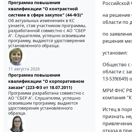
Программа повышения
Российской 
квалификации "О контрактной
на решение 
системе в сфере закупок" (44-ФЗ)"
Об актуальных изменениях в КС
области по д
узнаете, став участником программы,
разработанной совместно с АО ''СБЕР
по заявлени
А". Слушателям, успешно освоившим
программу, выдаются удостоверения
решения меж
установленного образца.
установил:
Общество с 
11 августа 2026
области с з
Программа повышения
13-539(649)
квалификации "О корпоративном
заказе" (223-ФЗ от 18.07.2011)
МРИ ФНС РФ 
Программа разработана совместно с
компания "К
АО ''СБЕР А". Слушателям, успешно
освоившим программу, выдаются
удостоверения установленного
Истец в пор
образца.
признать не
привлечении
отказа в при