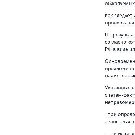
обжалуемых 
Как следует
проверка на
По результа
согласно ко
РФ в виде шт
Одновременн
предложено 
начисленные
Указанные н
счетам-факт
неправомер
- при опред
авансовых п
- при исчис