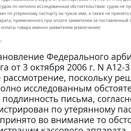
судом по неполно исследованным обстоятельствам: судом не п
ан по утерянному паспорту на чужое имя, а также не принято 
арата, примененного при оплате заявителем за поставленный т
 оплаты товара именно заявителем (извлечение)
6
ановление Федерального арби
га от 3 октября 2006 г. N А12
 рассмотрение, поскольку ре
олно исследованным обстояте
подлинность письма, соглас
истрирован по утерянному пас
 принято во внимание то обсто
истрации кассового аппарата