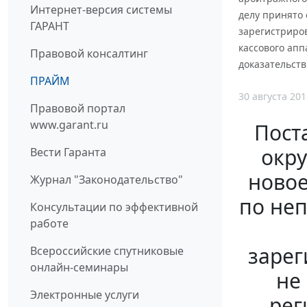
Интернет-версия системы
делу принято 
ГАРАНТ
зарегистриров
кассового апп
Правовой консалтинг
доказательств
ПРАЙМ
30 августа 201
Правовой портал
www.garant.ru
Пост
окру
Вести Гаранта
новое
Журнал "Законодательство"
по неп
Консультации по эффективной
работе
зарег
Всероссийские спутниковые
онлайн-семинары
не
Электронные услуги
рег