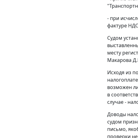
"Транспортн
- при исчис
фактуре НДС
Судом устан
выставленны
месту регис
Макарова Д.Н
Исходя из п
налогоплате
возможен ли
в соответст
случае - нал
Доводы нало
судом призн
письмо, яко
проверки не