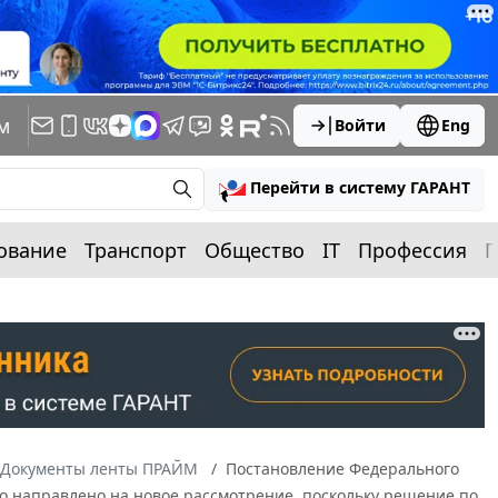
м
Войти
Eng
Перейти в систему ГАРАНТ
ование
Транспорт
Общество
IT
Профессия
П
Документы ленты ПРАЙМ
Постановление Федерального
ело направлено на новое рассмотрение, поскольку решение по