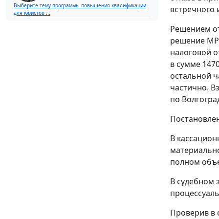
Выберите тему программы повышения квалификации
встречного и
для юристов ...
Решением от
решение МРИ
налоговой о
в сумме 1470
остальной ч
частично. В
по Волгогра
Постановлен
В кассацион
материально
полном объ
В судебном з
процессуаль
Проверив в 