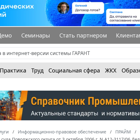
Демо
Семинары
Стать партнером
Клиента
Практика
Труд
Социальная сфера
ЖКХ
Образ
луги
Информационно-правовое обеспечение
ПРАЙМ
суда Поволжского округа от 3 октября 2006 г. N А12-3117/06 Д