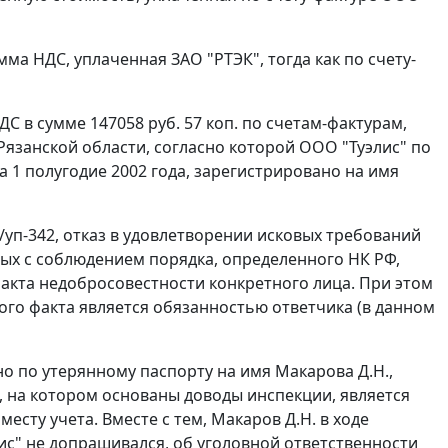
ма НДС, уплаченная ЗАО "РТЭК", тогда как по счету-
С в сумме 147058 руб. 57 коп. по счетам-фактурам,
язанской области, согласно которой ООО "Туэлис" по
а 1 полугодие 2002 года, зарегистрировано на имя
-5/уп-342, отказ в удовлетворении исковых требований
ых с соблюдением порядка, определенного
НК
РФ,
факта недобросовестности конкретного лица. При этом
ого факта является обязанностью ответчика (в данном
о по утерянному паспорту на имя Макарова Д.Н.,
 на котором основаны доводы инспекции, является
сту учета. Вместе с тем, Макаров Д.Н. в ходе
ис" не допрашивался, об уголовной ответственности