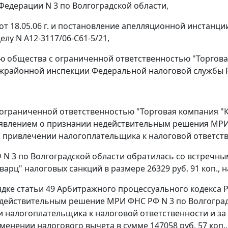
Федерации N 3 по Волгоградской области,
от 18.05.06 г. и постановление апелляционной инстанции
елу N А12-3117/06-С61-5/21,
ю общества с ограниченной ответственностью "Торгов
районной инспекции Федеральной налоговой службы Ро
ограниченной ответственностью "Торговая компания "К
аявлением о признании недействительным решения МРИ Ф
 о привлечении налогоплательщика к налоговой ответс
N 3 по Волгоградской области обратилась со встречны
варц" налоговых санкций в размере 26329 руб. 91 коп.,
ядке
статьи 49
Арбитражного процессуального кодекса Р
действительным решение МРИ ФНС РФ N 3 по Волгоградско
 налогоплательщика к налоговой ответственности и за
менении налогового вычета в сумме 147058 руб. 57 коп.,