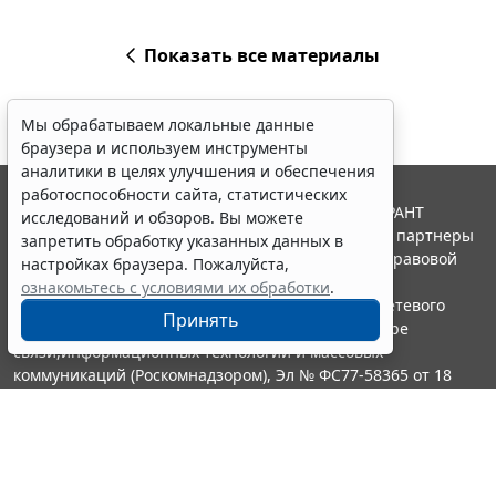
Показать все материалы
Мы обрабатываем локальные данные
браузера и используем инструменты
аналитики в целях улучшения и обеспечения
работоспособности сайта, статистических
© ООО "НПП "ГАРАНТ-СЕРВИС", 2026. Система ГАРАНТ
исследований и обзоров. Вы можете
выпускается с 1990 года. Компания "Гарант" и ее партнеры
запретить обработку указанных данных в
являются участниками Российской ассоциации правовой
настройках браузера. Пожалуйста,
информации ГАРАНТ.
ознакомьтесь с условиями их обработки
.
Портал ГАРАНТ.РУ зарегистрирован в качестве сетевого
Принять
издания Федеральной службой по надзору в сфере
связи,информационных технологий и массовых
коммуникаций (Роскомнадзором), Эл № ФС77-58365 от 18
июня 2014 года.
16+
Контакты
8-800-200-88-88