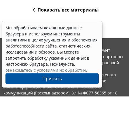
Показать все материалы
Мы обрабатываем локальные данные
браузера и используем инструменты
аналитики в целях улучшения и обеспечения
работоспособности сайта, статистических
© ООО "НПП "ГАРАНТ-СЕРВИС", 2026. Система ГАРАНТ
исследований и обзоров. Вы можете
выпускается с 1990 года. Компания "Гарант" и ее партнеры
запретить обработку указанных данных в
являются участниками Российской ассоциации правовой
настройках браузера. Пожалуйста,
информации ГАРАНТ.
ознакомьтесь с условиями их обработки
.
Портал ГАРАНТ.РУ зарегистрирован в качестве сетевого
Принять
издания Федеральной службой по надзору в сфере
связи,информационных технологий и массовых
коммуникаций (Роскомнадзором), Эл № ФС77-58365 от 18
июня 2014 года.
16+
Контакты
8-800-200-88-88