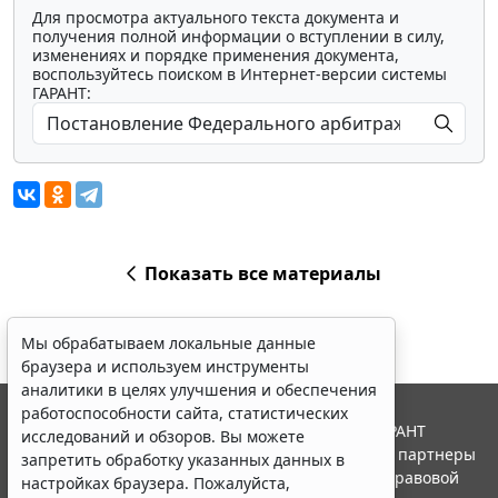
Для просмотра актуального текста документа и
получения полной информации о вступлении в силу,
изменениях и порядке применения документа,
воспользуйтесь поиском в Интернет-версии системы
ГАРАНТ:
Показать все материалы
Мы обрабатываем локальные данные
браузера и используем инструменты
аналитики в целях улучшения и обеспечения
работоспособности сайта, статистических
© ООО "НПП "ГАРАНТ-СЕРВИС", 2026. Система ГАРАНТ
исследований и обзоров. Вы можете
выпускается с 1990 года. Компания "Гарант" и ее партнеры
запретить обработку указанных данных в
являются участниками Российской ассоциации правовой
настройках браузера. Пожалуйста,