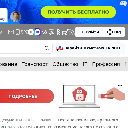
м
Войти
Eng
Перейти в систему ГАРАНТ
ование
Транспорт
Общество
IT
Профессия
П
Документы ленты ПРАЙМ
Постановление Федерального
раво налогоплательщика на возмещение налога не связано с