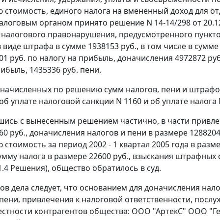
 стоимость, единого налога на вмененный доход для отд
 налоговым органом принято решение N 14-14/298 от 20.1
 налогового правонарушения, предусмотренного
пункто
виде штрафа в сумме 1938153 руб., в том числе в сумме
01 руб. по налогу на прибыль, доначисления 4972872 руб
ибыль, 1435336 руб. пени.
оначисленных по решению сумм налогов, пени и штрафо
об уплате налоговой санкции N 1160 и об уплате налога 
шись с вынесенным решением частично, в части привле
60 руб., доначисления налогов и пени в размере 128820
стоимость за период 2002 - 1 квартал 2005 года в разме
умму налога в размере 22600 руб., взыскания штрафных
.1.4 Решения), общество обратилось в суд.
ов дела следует, что основанием для доначисления нал
пени, привлечения к налоговой ответственности, послу
стности контрагентов общества: ООО "АртекС" ООО "Г