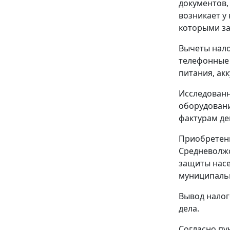
документов,
возникает у
которыми за
Вычеты нал
телефонные 
питания, ак
Исследованн
оборудовани
фактурам де
Приобретенн
Средневолжс
защиты насе
муниципальны
Вывод налог
дела.
Согласно
пу