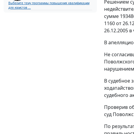
Решением су
Выберите тему программы повышения квалификации
для юристов ...
недействите
сумме 19348
1160 от 26.1
26.12.2005 в
В апелляцио
Не согласив
Поволжского
нарушением
В судебное 
ходатайство
судебного а
Проверив об
суд Поволжс
По результа
правильност