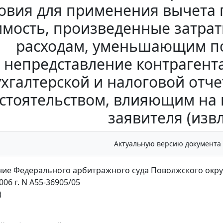
овия для применения вычета 
имость, произведенные затра
расходам, уменьшающим по
непредставление контраген
ухгалтерской и налоговой отче
стоятельством, влияющим на 
заявителя (изв
Актуальную версию документа
ие Федерального арбитражного суда Поволжского окру
006 г. N А55-36905/05
)