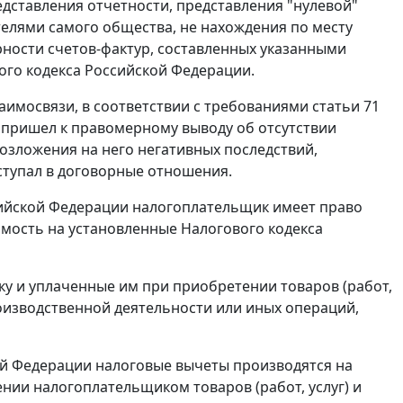
дставления отчетности, представления "нулевой"
телями самого общества, не нахождения по месту
рности счетов-фактур, составленных указанными
го кодекса Российской Федерации.
заимосвязи, в соответствии с требованиями
статьи 71
 пришел к правомерному выводу об отсутствии
зложения на него негативных последствий,
ступал в договорные отношения.
ийской Федерации налогоплательщик имеет право
имость на установленные
Налогового кодекса
у и уплаченные им при приобретении товаров (работ,
оизводственной деятельности или иных операций,
ой Федерации налоговые вычеты производятся на
нии налогоплательщиком товаров (работ, услуг) и