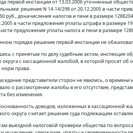
да первой инстанции от 13.03.2006 уточненные общес
льными: решение N 14-14/298 от 20.12.2005 в части при
60 руб., доначисления налогов и пени в размере 1288204
2.2005 в части предложения уплаты штрафа в размере 193
 части предложения уплаты налога и пени в размере 128
нном порядке решение первой инстанции не обжаловал
шись с принятым по делу судебным актом, инспекция о
 округа с кассационной жалобой, в которой просит об о
 норм права.
заседание представители сторон не явились, о времен
вало о рассмотрении жалобы в его отсутствие, представ
кта без изменения.
основанность доводов, изложенных в кассационной жа
кого округа считает решение суда подлежащим оставле
там выездной налоговой проверки общества по вопроса
и исчисления, удержания, уплаты и своевременности пе