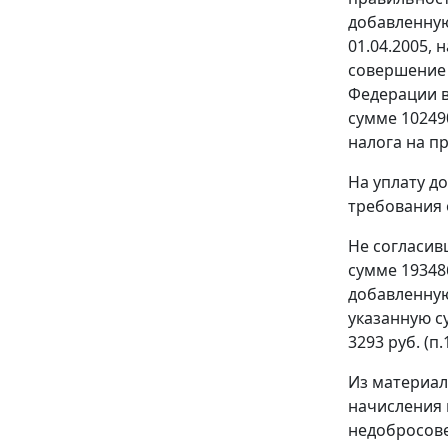
добавленную
01.04.2005,
совершение
Федерации в 
сумме 10249
налога на пр
На уплату д
требования 
Не согласив
сумме 19348
добавленную 
указанную с
3293 руб. (п
Из материал
начисления 
недобросове