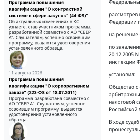
Федеральный
Программа повышения
квалификации "О контрактной
рассмотрев 
системе в сфере закупок" (44-ФЗ)"
Об актуальных изменениях в КС
Федерации п
узнаете, став участником программы,
разработанной совместно с АО ''СБЕР
на решение 
А". Слушателям, успешно освоившим
программу, выдаются удостоверения
по заявлени
установленного образца.
20.12.2005 N
инспекции Ф
11 августа 2026
установил:
Программа повышения
квалификации "О корпоративном
Общество с 
заказе" (223-ФЗ от 18.07.2011)
арбитражный
Программа разработана совместно с
налоговой с
АО ''СБЕР А". Слушателям, успешно
освоившим программу, выдаются
Российской 
удостоверения установленного
образца.
В ходе суде
процессуаль