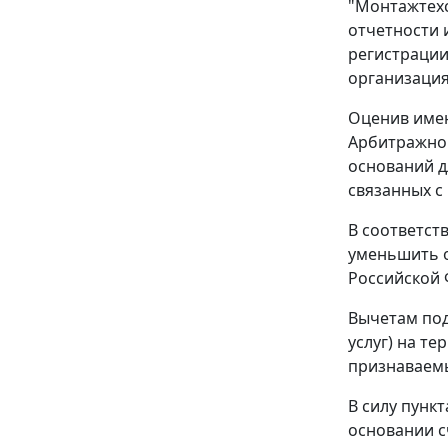
"Монтажтехс
отчетности 
регистрации
организация
Оценив имею
Арбитражног
оснований д
связанных с
В соответст
уменьшить о
Российской 
Вычетам под
услуг) на т
признаваем
В силу
пункт
основании с