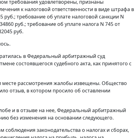
твом требования удовлетворены, признаны
влечения к налоговой ответственности в виде штрафа в
5 руб.; требование об уплате налоговой санкции N
4860 руб.; требование об уплате налога N 745 от
82045 руб.
ось.
братилась в Федеральный арбитражный суд
тмене состоявшегося судебного акта, как принятого с
и и месте рассмотрения жалобы извещены. Общество
ило отзыв, в котором просило об оставлении
лобе и в отзыве на нее, Федеральный арбитражный
нию без изменения на основании следующего.
м соблюдения законодательства о налогах и сборах,
речисления налога на прибыль, налога на