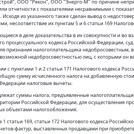
трой", ООО "Рекон", ООО "Энерго-М" по причине непре
или отчетности с показателями несравнимыми с показа
. Исходя из указанного также сделан вывод о недостове
ми, несоответствие их
пунктам 5
и
6 статьи 169
Налогово
щиеся в деле доказательства в их совокупности и во в
о процессуального кодекса Российской Федерации, суд
ля признания налогоплательщика недобросовестным, во
 возможной недобросовестностью лиц, с которыми он в
вии с
пунктами 1
и
2 статьи 171
Налогового кодекса Росс
бщую сумму исчисленного налога на добавленную сто
Федерации налоговые вычеты.
лежат суммы налога, предъявленные налогоплательщик
ерритории Российской Федерации, для осуществления пр
ых объектами налогообложения.
а 1 статьи 169
,
статьи 172
Налогового кодекса Российск
четов-фактур, выставленных продавцами при приобрете