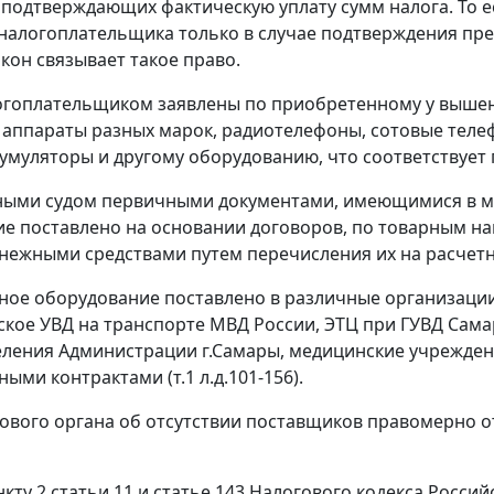
 подтверждающих фактическую уплату сумм налога. То е
 налогоплательщика только в случае подтверждения пр
кон связывает такое право.
огоплательщиком заявлены по приобретенному у вышен
аппараты разных марок, радиотелефоны, сотовые телеф
кумуляторы и другому оборудованию, что соответствует
ыми судом первичными документами, имеющимися в мат
е поставлено на основании договоров, по товарным на
нежными средствами путем перечисления их на расчет
ое оборудование поставлено в различные организации 
кое УВД на транспорте МВД России, ЭТЦ при ГУВД Сама
ления Администрации г.Самары, медицинские учреждени
ми контрактами (т.1 л.д.101-156).
ового органа об отсутствии поставщиков правомерно 
нкту 2 статьи 11
и
статье 143
Налогового кодекса Российс