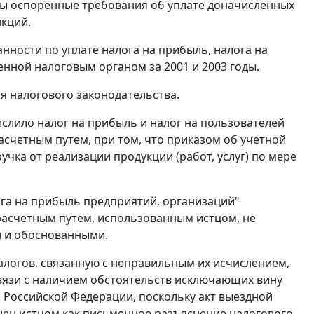
ы оспоренные требования об уплате доначисленных
нкций.
анности по уплате налога на прибыль, налога на
енной налоговым органом за 2001 и 2003 годы.
 налогового законодательства.
лило налог на прибыль и налог на пользователей
асчетным путем, при том, что приказом об учетной
чка от реализации продукции (работ, услуг) по мере
га на прибыль предприятий, организаций"
асчетным путем, использованным истцом, не
и и обоснованными.
алогов, связанную с неправильным их исчислением,
связи с наличием обстоятельств исключающих вину
 Российской Федерации, поскольку акт выездной
ен истцом как письменное разъяснение налогового