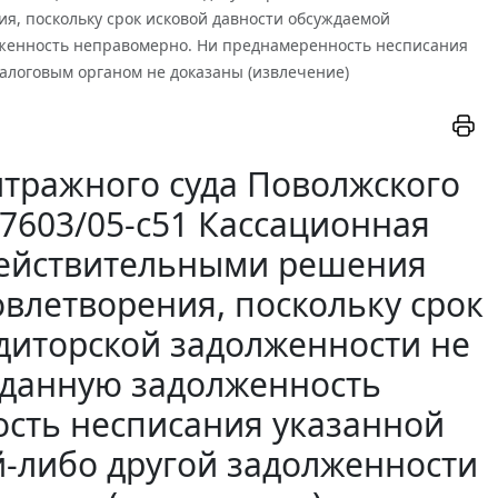
я, поскольку срок исковой давности обсуждаемой
лженность неправомерно. Ни преднамеренность несписания
алоговым органом не доказаны (извлечение)
тражного суда Поволжского
2-7603/05-с51 Кассационная
действительными решения
овлетворения, поскольку срок
диторской задолженности не
а данную задолженность
сть несписания указанной
й-либо другой задолженности