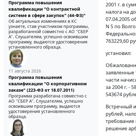
Программа повышения
2001 г. в су
квалификации "О контрактной
налога на до
системе в сфере закупок" (44-ФЗ)"
07.04.2005 
Об актуальных изменениях в КС
N 5 по Волг
узнаете, став участником программы,
разработанной совместно с АО ''СБЕР
Федеральной
А". Слушателям, успешно освоившим
763229,60 ру
программу, выдаются удостоверения
установленного образца.
установил:
Обжалованны
11 августа 2026
заявленные 
Программа повышения
части начис
квалификации "О корпоративном
за 2004 г. -
заказе" (223-ФЗ от 18.07.2011)
543674 рубле
Программа разработана совместно с
АО ''СБЕР А". Слушателям, успешно
Встречный и
освоившим программу, выдаются
удостоверения установленного
рублей, нал
образца.
требование 
решение арб