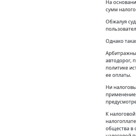
На основани
сумм налого
Обжалуя суд
пользовател
Однако така
Арбитражным
автодорог, 
политике ис
ее оплаты.
Ни
налогов
применение 
предусмотре
К налоговой
налогоплате
общества в 
налоговой п