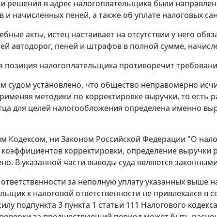
и решения в адрес налогоплательщика были направлен
в и начисленных пеней, а также об уплате налоговых са
ебные акты, истец настаивает на отсутствии у него обяз
ей автодорог, пеней и штрафов в полной сумме, начисл
я позиция налогоплательщика противоречит требования
 судом установлено, что общество неправомерно исчис
применяя методики по корректировке выручки, то есть р
тца для целей налогообложения определена именно выру
ым Кодексом
, ни
Законом
Российской Федерации "О нало
коэффициентов корректировки, определение выручки р
но. В указанной части выводы суда являются законным
 ответственности за неполную уплату указанных выше н
льщик к налоговой ответственности не привлекался в 
силу
подпункта 3 пункта 1 статьи 111
Налогового кодекса
роверки за предшествующий период может быть расцен