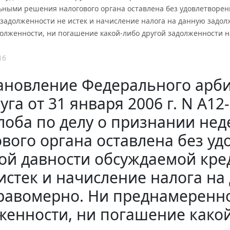
ными решения налогового органа оставлена без удовлетворени
 задолженности не истек и начисление налога на данную задо
долженности, ни погашение какой-либо другой задолженности н
16
ановление Федерального арби
уга от 31 января 2006 г. N А1
лоба по делу о признании не
вого органа оставлена без уд
ой давности обсуждаемой кре
истек и начисление налога н
равомерно. Ни преднамеренно
женности, ни погашение како