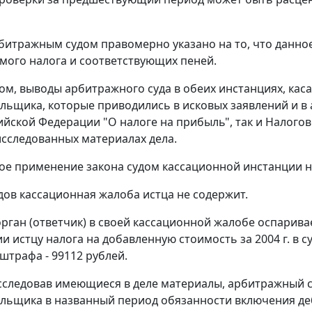
битражным судом правомерно указано на то, что данно
амого налога и соответствующих пеней.
ом, выводы арбитражного суда в обеих инстанциях, ка
льщика, которые приводились в исковых заявлений и в
йской Федерации "О налоге на прибыль", так и
Налогов
сследованных материалах дела.
е применение закона судом кассационной инстанции н
дов кассационная жалоба истца не содержит.
рган (ответчик) в своей кассационной жалобе оспарив
 истцу налога на добавленную стоимость за 2004 г. в су
штрафа - 99112 рублей.
следовав имеющиеся в деле материалы, арбитражный с
льщика в названный период обязанности включения де