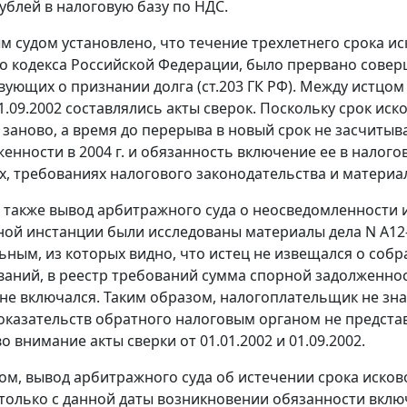
рублей в налоговую базу по НДС.
 судом установлено, что течение трехлетнего срока и
о кодекса Российской Федерации, было прервано сове
вующих о признании долга (
ст.203
ГК РФ). Между истцом 
01.09.2002 составлялись акты сверок. Поскольку срок и
 заново, а время до перерыва в новый срок не засчитыва
енности в 2004 г. и обязанность включение ее в налого
, требованиях налогового законодательства и материал
также вывод арбитражного суда о неосведомленности и
ой инстанции были исследованы материалы дела N А12-
ьным, из которых видно, что истец не извещался о собра
ваний, в реестр требований сумма спорной задолженнос
 не включался. Таким образом, налогоплательщик не зна
оказательств обратного налоговым органом не представл
 внимание акты сверки от 01.01.2002 и 01.09.2002.
ом, вывод арбитражного суда об истечении срока иско
и только с данной даты возникновении обязанности вк