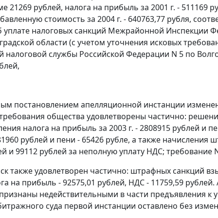
мме 21269 рублей, налога на прибыль за 2001 г. - 511169 р
бавленную стоимость за 2004 г. - 640763,77 рубля, соо
об уплате налоговых санкций Межрайонной Инспекции 
оградской области (с учетом уточнения исковых требов
 налоговой службы Российской Федерации N 5 по Волго
блей,
м постановлением апелляционной инстанции изменено
требования общества удовлетворены частично: решени
ления налога на прибыль за 2003 г. - 2808915 рублей и 
 581960 рублей и пени - 65426 рубле, а также начисления
й и 99112 рублей за неполную уплату НДС; требование N
ск также удовлетворен частично: штрафных санкций взы
ога на прибыль - 92575,01 рублей, НДС - 11759,59 рубл
признаны недействительными в части предъявления к уп
итражного суда первой инстанции оставлено без измен