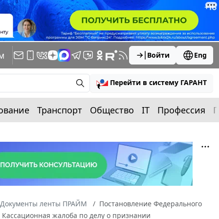
м
Войти
Eng
Перейти в систему ГАРАНТ
ование
Транспорт
Общество
IT
Профессия
П
Документы ленты ПРАЙМ
Постановление Федерального
51 Кассационная жалоба по делу о признании