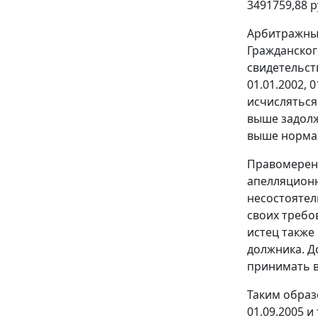
3491759,88 
Арбитражным
Гражданског
свидетельст
01.01.2002, 
исчисляться
выше задолж
выше нормах
Правомерен 
апелляционн
несостоятел
своих требо
истец также
должника. Д
принимать во
Таким образ
01.09.2005 