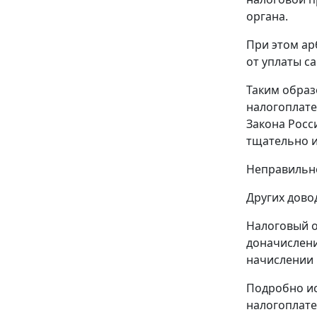
органа.
При этом ар
от уплаты с
Таким образ
налогоплате
Закона
Росси
тщательно и
Неправильно
Других дово
Налоговый о
доначислении
начислении 
Подробно ис
налогоплате