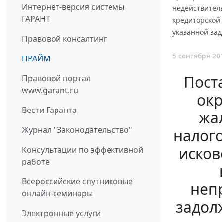
Интернет-версия системы
недействитель
ГАРАНТ
кредиторской
указанной за
Правовой консалтинг
5 сентября 20
ПРАЙМ
Пост
Правовой портал
www.garant.ru
окр
Вести Гаранта
жа
Журнал "Законодательство"
налого
исков
Консультации по эффективной
работе
Всероссийские спутниковые
неп
онлайн-семинары
задол
Электронные услуги