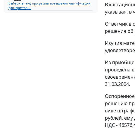
В кассацион
Выберите тему программы повышения квалификации
для юристов ...
указывая, в
Ответчик в 
решения об 
Изучив мате
удовлетворе
Из приобщен
проведена в
своевременн
31.03.2004.
Оспоренное 
решению при
виде штрафо
рублей, ему
НДС - 46576