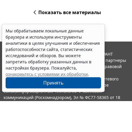
Показать все материалы
Мы обрабатываем локальные данные
браузера и используем инструменты
аналитики в целях улучшения и обеспечения
работоспособности сайта, статистических
© ООО "НПП "ГАРАНТ-СЕРВИС", 2026. Система ГАРАНТ
исследований и обзоров. Вы можете
выпускается с 1990 года. Компания "Гарант" и ее партнеры
запретить обработку указанных данных в
являются участниками Российской ассоциации правовой
настройках браузера. Пожалуйста,
информации ГАРАНТ.
ознакомьтесь с условиями их обработки
.
Портал ГАРАНТ.РУ зарегистрирован в качестве сетевого
Принять
издания Федеральной службой по надзору в сфере
связи,информационных технологий и массовых
коммуникаций (Роскомнадзором), Эл № ФС77-58365 от 18
июня 2014 года.
16+
Контакты
8-800-200-88-88