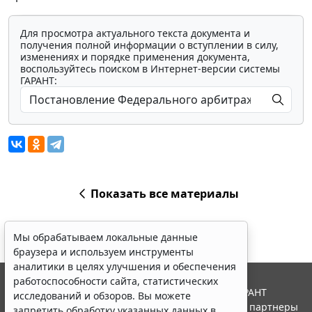
Для просмотра актуального текста документа и
получения полной информации о вступлении в силу,
изменениях и порядке применения документа,
воспользуйтесь поиском в Интернет-версии системы
ГАРАНТ:
Показать все материалы
Мы обрабатываем локальные данные
браузера и используем инструменты
аналитики в целях улучшения и обеспечения
работоспособности сайта, статистических
© ООО "НПП "ГАРАНТ-СЕРВИС", 2026. Система ГАРАНТ
исследований и обзоров. Вы можете
выпускается с 1990 года. Компания "Гарант" и ее партнеры
запретить обработку указанных данных в