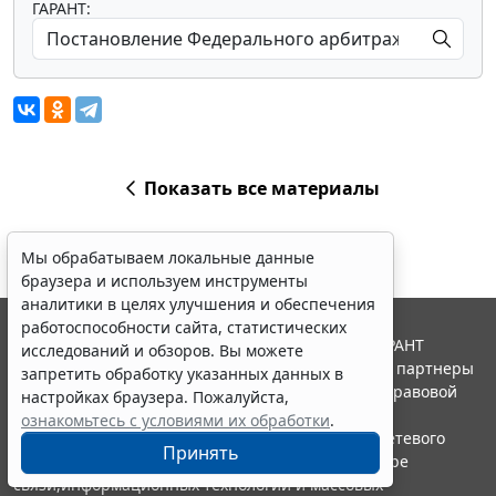
ГАРАНТ:
Показать все материалы
Мы обрабатываем локальные данные
браузера и используем инструменты
аналитики в целях улучшения и обеспечения
работоспособности сайта, статистических
© ООО "НПП "ГАРАНТ-СЕРВИС", 2026. Система ГАРАНТ
исследований и обзоров. Вы можете
выпускается с 1990 года. Компания "Гарант" и ее партнеры
запретить обработку указанных данных в
являются участниками Российской ассоциации правовой
настройках браузера. Пожалуйста,
информации ГАРАНТ.
ознакомьтесь с условиями их обработки
.
Портал ГАРАНТ.РУ зарегистрирован в качестве сетевого
Принять
издания Федеральной службой по надзору в сфере
связи,информационных технологий и массовых