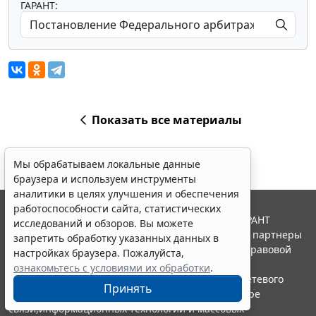
ГАРАНТ:
Показать все материалы
Мы обрабатываем локальные данные
браузера и используем инструменты
аналитики в целях улучшения и обеспечения
работоспособности сайта, статистических
© ООО "НПП "ГАРАНТ-СЕРВИС", 2026. Система ГАРАНТ
исследований и обзоров. Вы можете
выпускается с 1990 года. Компания "Гарант" и ее партнеры
запретить обработку указанных данных в
являются участниками Российской ассоциации правовой
настройках браузера. Пожалуйста,
информации ГАРАНТ.
ознакомьтесь с условиями их обработки
.
Портал ГАРАНТ.РУ зарегистрирован в качестве сетевого
Принять
издания Федеральной службой по надзору в сфере
связи,информационных технологий и массовых