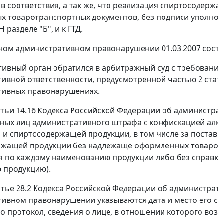
в соответствия, а так же, что реализация спиртосоде
 товаротранспортных документов, без подписи уполном
Н разделе "Б", и к
ГТД
.
ом административном правонарушении 01.03.2007 состав
ивный орган обратился в арбитражный суд с требован
ивной ответственности, предусмотренной
частью 2 ста
тивных правонарушениях.
тьи 14.16
Кодекса Российской Федерации об администр
ных лиц административного штрафа с конфискацией ал
 и спиртосодержащей продукции, в том числе за поста
жащей продукции без надлежаще оформленных товарот
я по каждому наименованию продукции либо без справк
 продукцию).
атье 28.2
Кодекса Российской Федерации об администра
ивном правонарушении указываются дата и место его с
о протокол, сведения о лице, в отношении которого в