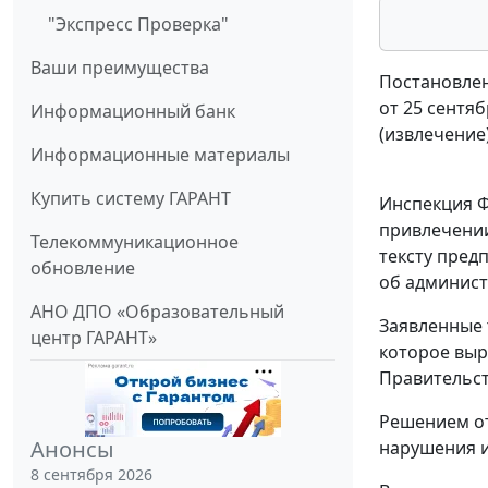
"Экспресс Проверка"
Ваши преимущества
Постановлен
от 25 сентяб
Информационный банк
(извлечение
Информационные материалы
Купить систему ГАРАНТ
Инспекция Ф
привлечении
Телекоммуникационное
тексту пред
обновление
об админис
АНО ДПО «Образовательный
Заявленные 
центр ГАРАНТ»
которое вы
Правительст
Решением от
Анонсы
нарушения и
8 сентября 2026