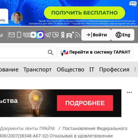
м
Войти
Eng
Перейти в систему ГАРАНТ
ование
Транспорт
Общество
IT
Профессия
П
Документы ленты ПРАЙМ
Постановление Федерального
6406/2007(38348-А67-32) Отказывая в удовлетворении