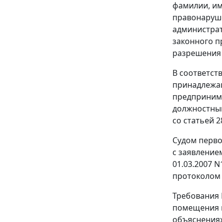
фамилии, им
правонаруше
администрат
законного п
разрешения 
В соответст
принадлежа
предпринима
должностным
со
статьей 2
Судом перво
с заявление
01.03.2007 
протоколом 
Требования 
помещения ма
объяснениях