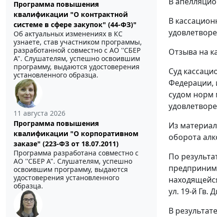
В апелляцио
Программа повышения
квалификации "О контрактной
В кассацион
системе в сфере закупок" (44-ФЗ)"
удовлетворе
Об актуальных изменениях в КС
узнаете, став участником программы,
разработанной совместно с АО ''СБЕР
Отзыва на к
А". Слушателям, успешно освоившим
программу, выдаются удостоверения
Суд кассаци
установленного образца.
Федерации, 
судом норм 
удовлетвор
11 августа 2026
Программа повышения
Из материал
квалификации "О корпоративном
оборота алк
заказе" (223-ФЗ от 18.07.2011)
Программа разработана совместно с
По результа
АО ''СБЕР А". Слушателям, успешно
предпринима
освоившим программу, выдаются
удостоверения установленного
находящейся
образца.
ул. 19-й Гв.
В результат