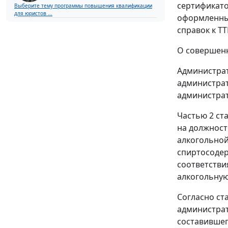
сертификато
Выберите тему программы повышения квалификации
для юристов ...
оформленных
справок к ТТ
О совершенн
Администрат
администрат
администра
Частью 2 ста
на должност
алкогольной
спиртосодер
соответстви
алкогольную
Согласно
ст
администрат
составившег