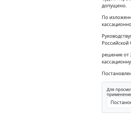
допущено.
По изложенн
кассационно
Руководств
Российской 
решение от 
кассационну
Постановлен
Для просмо
применения