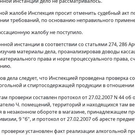
нной инстанции дело не рассматривалось.
ной жалобе Инспекция просит отменить судебный акт по
нии требований, по основанию неправильного примене
ассационную жалобу не поступило.
онной инстанции в соответствии со
статьями 274
,
286
Ар
изучив материалы дела, проанализировав доводы касс
материального права и норм процессуального права, 
ению.
ов дела следует, что Инспекцией проведена проверка с
огольной и спиртосодержащей продукции в отношении
там проверки составлен протокол от 27.02.2007 N 44 
телю Ч. помещений, территорий и находящихся там ве
 в незаконном обороте в магазине, принадлежащем пре
 Дивизии, 9 "б", и протокол от 27.02.2007 об аресте пр
е проверки установлен факт реализации алкогольной пр