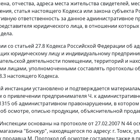
ена, отчества, адреса места жительства свидетелей, м
ния, статья настоящего
Кодекса
или закона субъекта 
ивную ответственность за данное административное п
редставителя юридического лица, в отношении которых
дела.
вии со
статьей 27.8
Кодекса Российской Федерации об а
щих юридическому лицу и индивидуальному предприни
тельской деятельности помещении, территорий и нахо
и лицами, уполномоченными составлять протоколы об
8.3
настоящего Кодекса.
й инстанции установлено и подтверждается материалам
м о привлечении предпринимателя Ч. к административн
N1315 об административном правонарушении, в котором
об осмотре, описью продукции, объяснительной прода
Инспекции основаны на протоколе от 27.02.2007 N 44 
газина "Бонжур", находящегося по адресу: г. Томск, ул. 
 продавца М. Протокол об осмотре составлен также в п