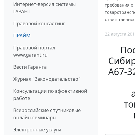
Интернет-версия системы
требования о
ГАРАНТ
товаротрансп
ответственнос
Правовой консалтинг
22 августа 201
ПРАЙМ
По
Правовой портал
www.garant.ru
Сибир
Вести Гаранта
А67-3
Журнал "Законодательство"
Консультации по эффективной
работе
то
Всероссийские спутниковые
онлайн-семинары
Электронные услуги