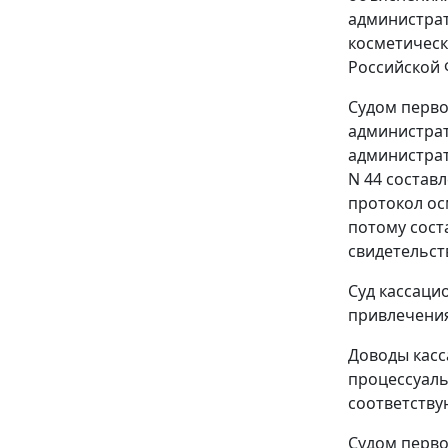
администрат
косметическ
Российской 
Судом перво
администра
администрат
N 44 состав
протокол ос
потому сост
свидетельст
Суд кассаци
привлечения
Доводы касс
процессуаль
соответству
Судом перво