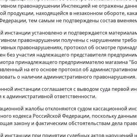
ивном правонарушении Инспекцией не отражены данны
ой продукции, находящейся в незаконном обороте, кака
Федерации, тем самым не подтверждены состав вменяе
й инстанции установлено и подтверждается материалами
тивном правонарушении получены с нарушением треб
ивных правонарушениях, протокол об осмотре принад
лен без участия надлежащего представителя предприним
мотра принадлежащего предпринимателю магазина "Бонж
авленный на его основе протокол об административном 
вовать о наличии административного правонарушения.
онной инстанции соглашается с выводом суда первой и
 к административной ответственности.
ационной жалобы отклоняются судом кассационной инс
ного кодекса Российской Федерации, поскольку данным
ющая закону и фактическим обстоятельствам дела прав
й инстанции при принятии судебных актов нарушений 