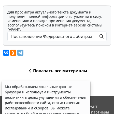
Для просмотра актуального текста документа и
получения полной информации о вступлении в силу,
изменениях и порядке применения документа,
воспользуйтесь поиском в Интернет-версии системы
ГАРАНТ:
Показать все материалы
Мы обрабатываем локальные данные
браузера и используем инструменты
аналитики в целях улучшения и обеспечения
работоспособности сайта, статистических
© ООО "НПП "ГАРАНТ-СЕРВИС", 2026. Система ГАРАНТ
исследований и обзоров. Вы можете
выпускается с 1990 года. Компания "Гарант" и ее партнеры
запретить обработку указанных данных в