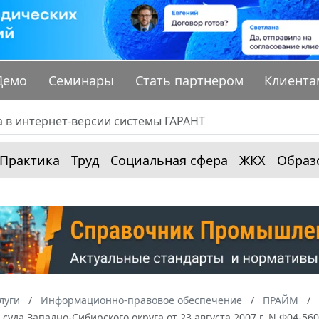
Демо
Семинары
Стать партнером
Клиента
Практика
Труд
Социальная сфера
ЖКХ
Образ
луги
Информационно-правовое обеспечение
ПРАЙМ
суда Западно-Сибирского округа от 23 августа 2007 г. N Ф04-5