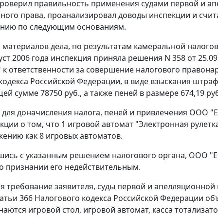
роверил правильность применения судами первой и а
ного права, проанализировал доводы инспекции и счита
ению по следующим основаниям.
з материалов дела, по результатам камеральной налого
уст 2006 года инспекция приняла решения N 358 от 25.0
 к ответственности за совершение налогового правон
кодекса Российской Федерации, в виде взыскания штрафа
ей сумме 78750 руб., а также пеней в размере 674,19 руб.
для доначисления налога, пеней и привлечения ООО "Е
кции о том, что 1 игровой автомат "Электронная рулетк
ению как 8 игровых автоматов.
шись с указанным решением налогового органа, ООО "Е
о признании его недействительным.
я требование заявителя, суды первой и апелляционной и
татьи 366
Налогового кодекса Российской Федерации об
наются игровой стол, игровой автомат, касса тотализато