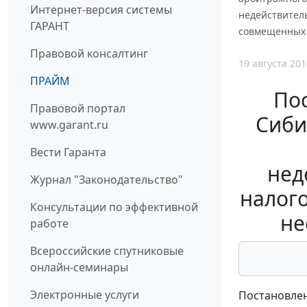
Интернет-версия системы
недействитель
ГАРАНТ
совмещенных 
Правовой консалтинг
19 августа 201
ПРАЙМ
По
Правовой портал
Сибир
www.garant.ru
Вести Гаранта
нед
Журнал "Законодательство"
налого
Консультации по эффективной
не
работе
Всероссийские спутниковые
онлайн-семинары
Электронные услуги
Постановлен