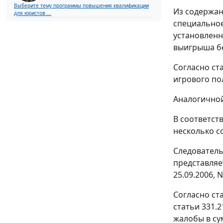
Выберите тему программы повышения квалификации
Из содержа
для юристов ...
специальное
установленн
выигрыша бе
Согласно
ст
игрового по
Аналогично
В соответст
несколько с
Следователь
представляе
25.09.2006, N
Согласно
ст
статьи 331.2
жалобы в су