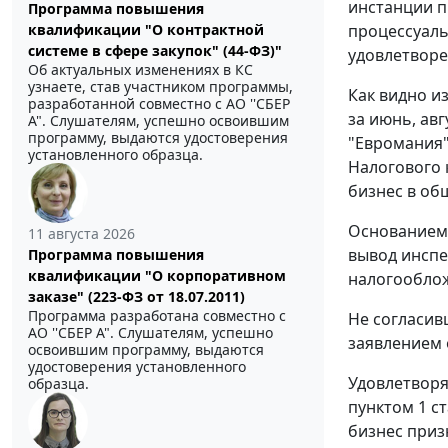
инстанции п
Программа повышения
квалификации "О контрактной
процессуаль
системе в сфере закупок" (44-ФЗ)"
удовлетвор
Об актуальных изменениях в КС
узнаете, став участником программы,
Как видно и
разработанной совместно с АО ''СБЕР
за июнь, авг
А". Слушателям, успешно освоившим
программу, выдаются удостоверения
"Евромания"
установленного образца.
Налогового 
бизнес в общ
Основанием 
11 августа 2026
вывод инспе
Программа повышения
квалификации "О корпоративном
налогооблож
заказе" (223-ФЗ от 18.07.2011)
Программа разработана совместно с
Не согласив
АО ''СБЕР А". Слушателям, успешно
заявлением 
освоившим программу, выдаются
удостоверения установленного
Удовлетворя
образца.
пунктом 1 с
бизнес приз