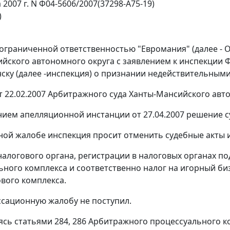
а 2007 г. N Ф04-5606/2007(37298-А75-19)
)
ограниченной ответственностью "Евромания" (далее - 
йского автономного округа с заявлением к инспекции 
ску (далее -инспекция) о признании недействительными р
 22.02.2007 Арбитражного суда Ханты-Мансийского авт
ием апелляционной инстанции от 27.04.2007 решение с
ной жалобе инспекция просит отменить судебные акты и
алогового органа, регистрации в налоговых органах по
ьного комплекса и соответственно налог на игорный би
ового комплекса.
ссационную жалобу не поступил.
уясь
статьями 284
,
286
Арбитражного процессуального ко