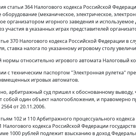
ния
статьи 364
Налогового кодекса Российской Федераци
 оборудование (механическое, электрическое, электрон
ое организатором игорного заведения и используемое 
з участия в указанных играх представителей организат
атье 370
Налогового кодекса Российской Федерации в слу
ля, ставка налога по указанному игровому столу увелич
й нормы относительно игрового автомата
Налоговый ко
вии с техническим паспортом "Электронная рулетка" пре
овмещенных игровых автоматов.
но, арбитражный суд пришел к обоснованному выводу, 
т собой один объект налогообложения, и правомерно п
 2564 от 20.11.2006.
атьям 102
и
110
Арбитражного процессуального кодекса
1
Налогового кодекса Российской Федерации государст
мме 1000 рублей подлежит взысканию в доход Федерал