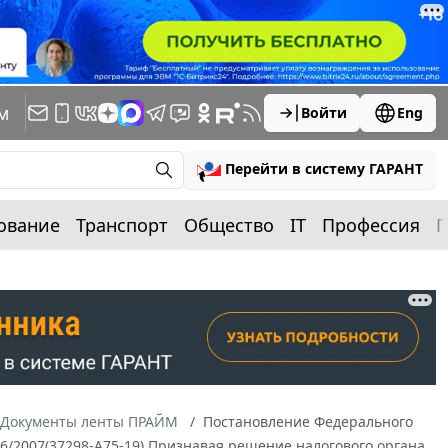
м
Войти
Eng
Перейти в систему ГАРАНТ
ование
Транспорт
Общество
IT
Профессия
П
Документы ленты ПРАЙМ
Постановление Федерального
606/2007(37298-А75-19) Признавая решение налогового органа