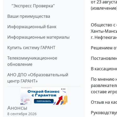
от 23 август
"Экспресс Проверка"
(извлечение
Ваши преимущества
Общество с 
Информационный банк
Ханты-Манси
Информационные материалы
г. Нефтеюган
Купить систему ГАРАНТ
Решением от
Телекоммуникационное
Постановлен
обновление
В кассацион
АНО ДПО «Образовательный
По мнению н
центр ГАРАНТ»
развлекател
составе игр
Отзыв на ка
Анонсы
Руководств
8 сентября 2026